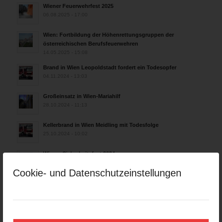
Wiener Feuerwehrfest 2025
06.08.2025 - 17:00
Wien: Fortbildung der Höhenrettungsgruppen der
österreichischen Berufsfeuerwehren
14.05.2025 - 15:08
Brand in Wien Leopoldstadt fordert ein Todesopfer
04.11.2024 - 13:03
Großeinsatz in Wien-Mariahilf
28.10.2024 - 11:13
Kellerbrand in Wien Meidling mit Todesfolge
25.10.2024 - 10:02
Wiener Sicherheitsfest 2024
24.10.2024 - 10:02
Cookie- und Datenschutzeinstellungen
Wiener Feuerwehrmuseum bei der Lange Nacht der Museen
am 5. Oktober 2024
01.10.2024 - 10:48
Dramatische Menschenrettung bei Zimmerbrand