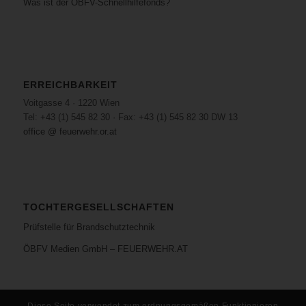
Was ist der ÖBFV-Schnellhilfefonds?
ERREICHBARKEIT
Voitgasse 4 · 1220 Wien
Tel: +43 (1) 545 82 30 · Fax: +43 (1) 545 82 30 DW 13
office @ feuerwehr.or.at
TOCHTERGESELLSCHAFTEN
Prüfstelle für Brandschutztechnik
ÖBFV Medien GmbH – FEUERWEHR.AT