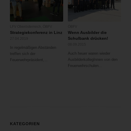
LFV Oberösterreich
,
ÖBFV
ÖBFV
Strategiekonferenz in Linz
Wenn Ausbilder die
Schulbank drücken!
27.04.2019
08.09.2015
In regelmäßigen Abständen
Auch heuer waren wieder
treffen sich der
AusbilderkollegInnen von den
Feuerwehrpräsident,…
Feuerwehrschulen…
KATEGORIEN