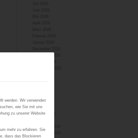
Juli 2026
m
Juni 2026
Mai 2026
April 2026
März 2026
Februar 2026
Januar 2026
Dezember 2025
November 2025
Oktober 2025
September 2025
August 2025
Juli 2025
Juni 2025
Mai 2025
llt werden. Wir verwenden
April 2025
suchen, wie Sie mit uns
März 2025
iehung zu unserer Website
Februar 2025
Januar 2025
Dezember 2024
 um mehr zu erfahren. Sie
November 2024
ie, dass das Blockieren