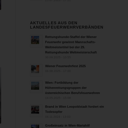
25.07.2026 - 17:21
AKTUELLES AUS DEN
LANDESFEUERWEHRVERBÄNDEN
Rettungshunde-Staffel der Wiener
Feuerwehr gewinnt Mannschafts-
Weltmeistertitel bei der 29.
Rettungshunde Weltmeisterschaft
30.09.2025 - 10:55
Wiener Feuerwehrfest 2025
06.08.2025 - 17:00
Wien: Fortbildung der
Höhenrettungsgruppen der
österreichischen Berufsfeuerwehren
14.05.2025 - 15:08
Brand in Wien Leopoldstadt fordert ein
Todesopfer
04.11.2024 - 13:03
Großeinsatz in Wien-Mariahilf