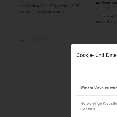
Bundesfeue
In der Nacht auf den 27. November 2015
24.11.2015
kam es im Kreuzungsbereich…
"Ich freue mich
und exzellent
1
2
3
›
»
Cookie- und Date
Wie wir Cookies ve
Notwendige Websit
Cookies