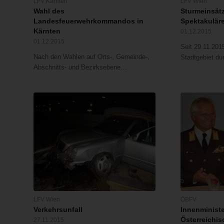
LFV Kärnten
LFV Wien
Wahl des
Sturmeinsät
Landesfeuerwehrkommandos in
Spektakuläre
Kärnten
01.12.2015
01.12.2015
Seit 29.11.201
Nach den Wahlen auf Orts-, Gemeinde-,
Stadtgebiet d
Abschnitts- und Bezirksebene…
LFV Wien
ÖBFV
Verkehrsunfall
Innenministe
Österreichi
27.11.2015