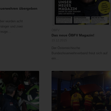
n
euerwehren übergeben
er wurden acht
änger und zwei
ÖBFV
hrzeuge…
Das neue ÖBFV Magazin!
15.12.2015
Der Österreichische
Bundesfeuerwehrverband freut sich auf
ein…