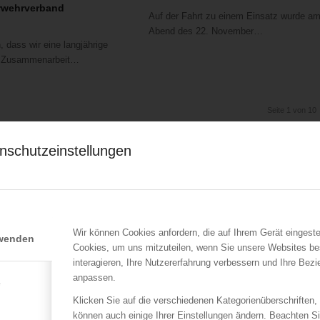
rwehrverband
Auf der Fahrt zu einem Einsatz wurde a
Abend des 22. November…
, dass wir eine langjährige
e Zusammenarbeit…
Seite 1 von 10
nschutzeinstellungen
Wir können Cookies anfordern, die auf Ihrem Gerät eingeste
rwenden
Cookies, um uns mitzuteilen, wenn Sie unsere Websites be
interagieren, Ihre Nutzererfahrung verbessern und Ihre Bez
anpassen.
e
Klicken Sie auf die verschiedenen Kategorienüberschriften,
können auch einige Ihrer Einstellungen ändern. Beachten S