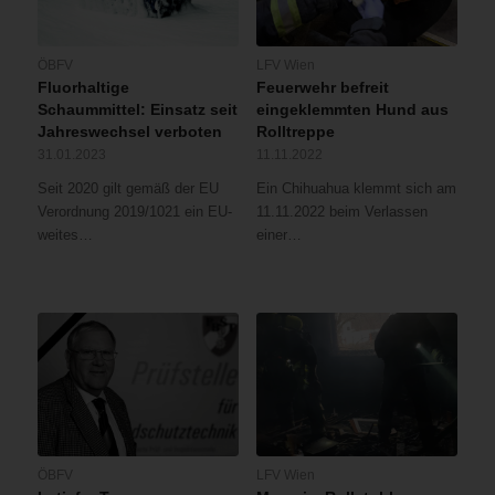
ÖBFV
LFV Wien
Fluorhaltige
Feuerwehr befreit
Schaummittel: Einsatz seit
eingeklemmten Hund aus
Jahreswechsel verboten
Rolltreppe
31.01.2023
11.11.2022
Seit 2020 gilt gemäß der EU
Ein Chihuahua klemmt sich am
Verordnung 2019/1021 ein EU-
11.11.2022 beim Verlassen
weites…
einer…
ÖBFV
LFV Wien