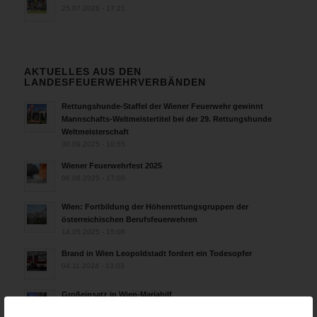
25.07.2026 - 17:21
AKTUELLES AUS DEN
LANDESFEUERWEHRVERBÄNDEN
Rettungshunde-Staffel der Wiener Feuerwehr gewinnt
Mannschafts-Weltmeistertitel bei der 29. Rettungshunde
Weltmeisterschaft
30.09.2025 - 10:55
Wiener Feuerwehrfest 2025
06.08.2025 - 17:00
Wien: Fortbildung der Höhenrettungsgruppen der
österreichischen Berufsfeuerwehren
14.05.2025 - 15:08
Brand in Wien Leopoldstadt fordert ein Todesopfer
04.11.2024 - 13:03
Großeinsatz in Wien-Mariahilf
28.10.2024 - 11:13