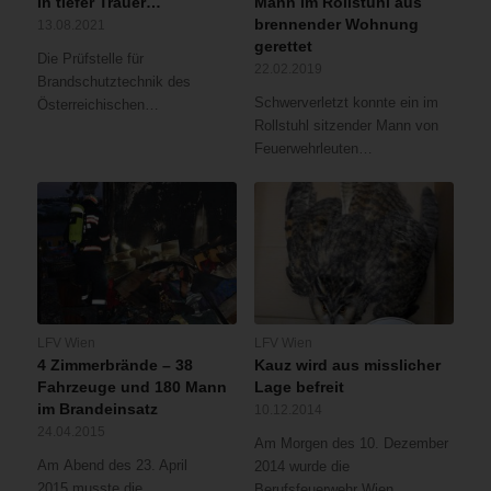
In tiefer Trauer…
Mann im Rollstuhl aus
brennender Wohnung
13.08.2021
gerettet
Die Prüfstelle für
22.02.2019
Brandschutztechnik des
Schwerverletzt konnte ein im
Österreichischen…
Rollstuhl sitzender Mann von
Feuerwehrleuten…
LFV Wien
LFV Wien
4 Zimmerbrände – 38
Kauz wird aus misslicher
Fahrzeuge und 180 Mann
Lage befreit
im Brandeinsatz
10.12.2014
24.04.2015
Am Morgen des 10. Dezember
Am Abend des 23. April
2014 wurde die
2015 musste die
Berufsfeuerwehr Wien…