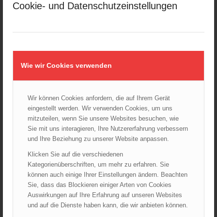
Cookie- und Datenschutzeinstellungen
Kellerbrand in Wien Meidling mit Todesfolge
25.10.2024 - 10:02
Wiener Sicherheitsfest 2024
24.10.2024 - 10:02
Wie wir Cookies verwenden
Wiener Feuerwehrmuseum bei der Lange Nacht der Museen
am 5. Oktober 2024
01.10.2024 - 10:48
Wir können Cookies anfordern, die auf Ihrem Gerät
Dramatische Menschenrettung bei Zimmerbrand
eingestellt werden. Wir verwenden Cookies, um uns
08.09.2024 - 11:36
mitzuteilen, wenn Sie unsere Websites besuchen, wie
Sie mit uns interagieren, Ihre Nutzererfahrung verbessern
Wiener Feuerwehrfest 2024
20.08.2024 - 13:55
und Ihre Beziehung zu unserer Website anpassen.
Klicken Sie auf die verschiedenen
Kategorienüberschriften, um mehr zu erfahren. Sie
können auch einige Ihrer Einstellungen ändern. Beachten
ARCHIV
Sie, dass das Blockieren einiger Arten von Cookies
August 2026
Auswirkungen auf Ihre Erfahrung auf unseren Websites
und auf die Dienste haben kann, die wir anbieten können.
Juli 2026