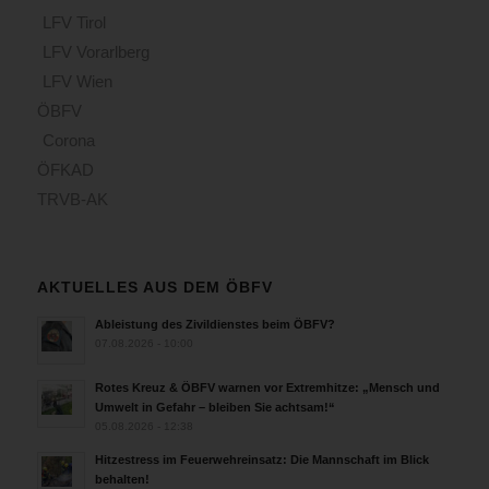
LFV Tirol
LFV Vorarlberg
LFV Wien
ÖBFV
Corona
ÖFKAD
TRVB-AK
AKTUELLES AUS DEM ÖBFV
Ableistung des Zivildienstes beim ÖBFV?
07.08.2026 - 10:00
Rotes Kreuz & ÖBFV warnen vor Extremhitze: „Mensch und
Umwelt in Gefahr – bleiben Sie achtsam!“
05.08.2026 - 12:38
Hitzestress im Feuerwehreinsatz: Die Mannschaft im Blick
behalten!