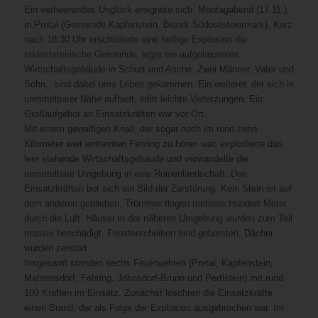
Ein verheerendes Unglück ereignete sich Montagabend (17.11.),
in Pretal (Gemeinde Kapfenstein, Bezirk Südoststeiermark). Kurz
nach 18:30 Uhr erschütterte eine heftige Explosion die
südoststeirische Gemeinde, legte ein aufgelassenes
Wirtschaftsgebäude in Schutt und Asche. Zwei Männer, Vater und
Sohn, sind dabei ums Leben gekommen. Ein weiterer, der sich in
unmittelbarer Nähe aufhielt, erlitt leichte Verletzungen. Ein
Großaufgebot an Einsatzkräften war vor Ort.
Mit einem gewaltigen Knall, der sogar noch im rund zehn
Kilometer weit entfernten Fehring zu hören war, explodierte das
leer stehende Wirtschaftsgebäude und verwandelte die
unmittelbare Umgebung in eine Ruinenlandschaft. Den
Einsatzkräften bot sich ein Bild der Zerstörung. Kein Stein ist auf
dem anderen geblieben. Trümmer flogen mehrere Hundert Meter
durch die Luft. Häuser in der näheren Umgebung wurden zum Teil
massiv beschädigt. Fensterscheiben sind geborsten, Dächer
wurden zerstört.
Insgesamt standen sechs Feuerwehren (Pretal, Kapfenstein,
Mahrensdorf, Fehring, Johnsdorf-Brunn und Pertlstein) mit rund
100 Kräften im Einsatz. Zunächst löschten die Einsatzkräfte
einen Brand, der als Folge der Explosion ausgebrochen war. Im