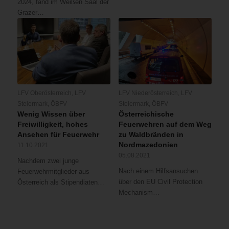
2024, fand im Weißen Saal der
Grazer…
LFV Oberösterreich
,
LFV
LFV Niederösterreich
,
LFV
Steiermark
,
ÖBFV
Steiermark
,
ÖBFV
Wenig Wissen über
Österreichische
Freiwilligkeit, hohes
Feuerwehren auf dem Weg
Ansehen für Feuerwehr
zu Waldbränden in
Nordmazedonien
11.10.2021
05.08.2021
Nachdem zwei junge
Nach einem Hilfsansuchen
Feuerwehrmitglieder aus
über den EU Civil Protection
Österreich als Stipendiaten…
Mechanism…