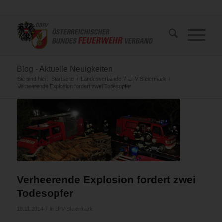
Blog - Aktuelle Neuigkeiten
Sie sind hier:
Startseite
/
Landesverbände
/
LFV Steiermark
/
Verheerende Explosion fordert zwei Todesopfer
Verheerende Explosion fordert zwei
Todesopfer
/
18.11.2014
in
LFV Steiermark