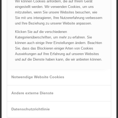
Wir können Cookies anfordern, die auf Ihrem Gerät
Großeinsatz in Wien-Mariahilf
eingestellt werden. Wir verwenden Cookies, um uns
28.10.2024 - 11:13
mitzuteilen, wenn Sie unsere Websites besuchen, wie
Sie mit uns interagieren, Ihre Nutzererfahrung verbessern
Kellerbrand in Wien Meidling mit Todesfolge
und Ihre Beziehung zu unserer Website anpassen.
25.10.2024 - 10:02
Klicken Sie auf die verschiedenen
Wiener Sicherheitsfest 2024
Kategorienüberschriften, um mehr zu erfahren. Sie
24.10.2024 - 10:02
können auch einige Ihrer Einstellungen ändern. Beachten
Sie, dass das Blockieren einiger Arten von Cookies
Wiener Feuerwehrmuseum bei der Lange Nacht der Museen
Auswirkungen auf Ihre Erfahrung auf unseren Websites
am 5. Oktober 2024
und auf die Dienste haben kann, die wir anbieten können.
01.10.2024 - 10:48
Dramatische Menschenrettung bei Zimmerbrand
08.09.2024 - 11:36
Notwendige Website Cookies
Wiener Feuerwehrfest 2024
20.08.2024 - 13:55
Andere externe Dienste
Datenschutzrichtlinie
ARCHIV