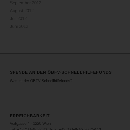
September 2012
August 2012
Juli 2012
Juni 2012
SPENDE AN DEN ÖBFV-SCHNELLHILFEFONDS
Was ist der ÖBFV-Schnellhilfefonds?
ERREICHBARKEIT
Voitgasse 4 · 1220 Wien
Tel: +43 (1) 545 82 30 · Fax: +43 (1) 545 82 30 DW 13