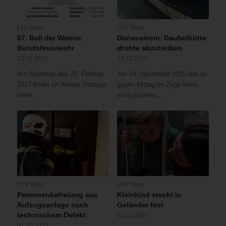
LFV Wien
LFV Wien
67. Ball der Wiener
Donaustrom: Daubelhütte
Berufsfeuerwehr
drohte abzutreiben
23.02.2017
14.11.2015
Am Samstag den 25. Februar
Am 14. November 2015 war es
2017 findet im Wiener Rathaus
gegen Mittag im Zuge eines
unter…
missglückten…
LFV Wien
LFV Wien
Personenbefreiung aus
Kleinkind steckt in
Aufzugsanlage nach
Geländer fest
technischem Defekt
22.01.2014
01.10.2015