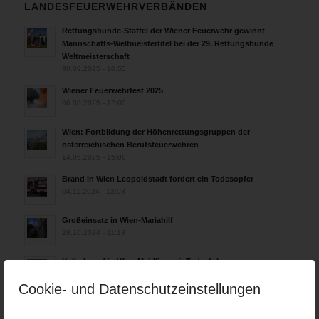
LANDESFEUERWEHRVERBÄNDEN
Rettungshunde-Staffel der Wiener Feuerwehr gewinnt
Mannschafts-Weltmeistertitel bei der 29. Rettungshunde
Weltmeisterschaft
30.09.2025 - 10:55
Wiener Feuerwehrfest 2025
06.08.2025 - 17:00
Wien: Fortbildung der Höhenrettungsgruppen der
österreichischen Berufsfeuerwehren
14.05.2025 - 15:08
Brand in Wien Leopoldstadt fordert ein Todesopfer
04.11.2024 - 13:03
Großeinsatz in Wien-Mariahilf
28.10.2024 - 11:13
Kellerbrand in Wien Meidling mit Todesfolge
25.10.2024 - 10:02
Cookie- und Datenschutzeinstellungen
Wiener Sicherheitsfest 2024
24.10.2024 - 10:02