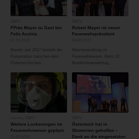
ÖBFV
ÖBFV
FPräs Mayer zu Gast bei
Robert Mayer ist neuer
Felix Austria
Feuerwehrpräsident
07.03.2023
04.06.2022
Bereits seit 2017 besteht die
Weichenstellung im
Kooperation zwischen dem
Feuerwehrwesen. Beim 22.
Österreichischen…
Bundesfeuerwehrtag…
Corona
,
ÖBFV
ÖBFV
Weitere Lockerungen im
Österreich hat in
Feuerwehrwesen geplant
Slowenien geholfen –
Dank an die eingesetzten
21.05.2020