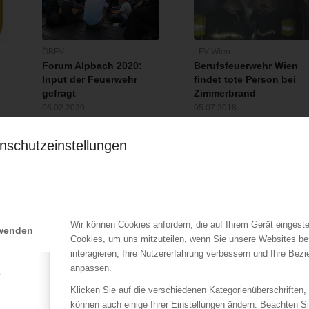
ÖBFV
LFV Wien
Forum Alpbach 2020:
Berufsfeuerwehr Wien
Input der Feuerwehr
findet tote Person bei
gefragt
Zimmerbrand
06.02.2020
05.07.2018
Zwei Mitglieder
Mittwochabend (04.07.2018)
nschutzeinstellungen
österreichischer Feuerwehren
ist in einer Wohnung in Wien
haben heuer die…
– Donaustadt…
Wir können Cookies anfordern, die auf Ihrem Gerät eingeste
rwenden
Cookies, um uns mitzuteilen, wenn Sie unsere Websites be
interagieren, Ihre Nutzererfahrung verbessern und Ihre Bez
anpassen.
e
LFV Wien
ÖBFV
Klicken Sie auf die verschiedenen Kategorienüberschriften,
–
Baugerüst droht
ÖBFV-Präsident LBD
können auch einige Ihrer Einstellungen ändern. Beachten S