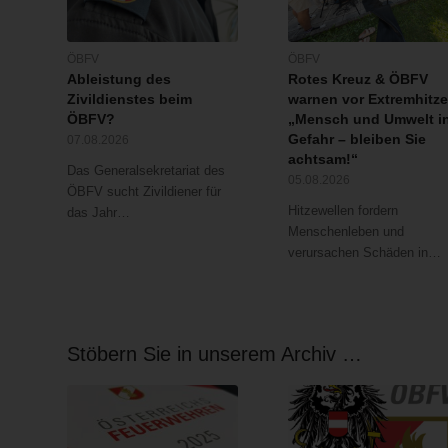
ÖBFV
ÖBFV
Ableistung des
Rotes Kreuz & ÖBFV
Zivildienstes beim
warnen vor Extremhitze
ÖBFV?
„Mensch und Umwelt i
Gefahr – bleiben Sie
07.08.2026
achtsam!“
Das Generalsekretariat des
05.08.2026
ÖBFV sucht Zivildiener für
Hitzewellen fordern
das Jahr…
Menschenleben und
verursachen Schäden in…
Stöbern Sie in unserem Archiv …