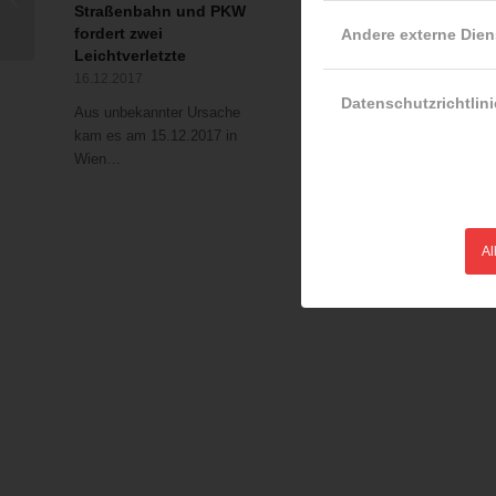
Straßenbahn und PKW
Baum musste gefällt
fordert zwei
werden
Andere externe Dien
Leichtverletzte
03.01.2016
16.12.2017
Von Passanten war
Datenschutzrichtlini
Aus unbekannter Ursache
Samstagnachmittag
kam es am 15.12.2017 in
(02.01.2016) auf dem
Wien…
Gelände…
Al