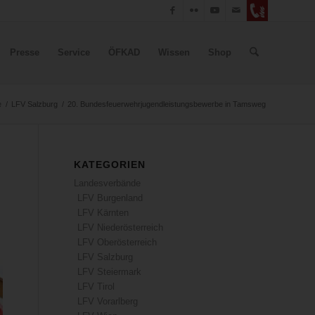
Presse
Service
ÖFKAD
Wissen
Shop
e
/
LFV Salzburg
/
20. Bundesfeuerwehrjugendleistungsbewerbe in Tamsweg
KATEGORIEN
Landesverbände
LFV Burgenland
LFV Kärnten
LFV Niederösterreich
LFV Oberösterreich
LFV Salzburg
LFV Steiermark
LFV Tirol
LFV Vorarlberg