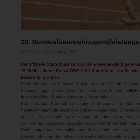
20. Bundesfeuerwehrjugendleistung
/
30.08.2014
in
LFV Salzburg
,
ÖBFV
Der offizielle Startschuss zum 20. Bundesfeuerwehrjugend-L
19:48 Uhr erklärte Präs.d.ÖBFV LBD Albert Kern – im Beisei
Bewerb für eröffnet.
Die Marktgemeinde Tamsweg (Salzburg) ist vom 29. bis 31. Augu
Feuerwehrjugend-Spitze. Denn: an diesem Bewerb nehmen
NUR
d
in den jeweiligen Bundesländern qualifiziert haben.
Präsident Albert Kern betonte in seinen Eröffnungsworten, dass i
Feuerwehrjugend ein besonders großes Anliegen sind. Spielerisc
dann, nach gewissenhafter Ausbildung, ihren aktiven Kameradinn
dank der hervorragenden Jugendarbeit zahlreicher Betreuerinnen un
Unabhängig von der einmaligen und für Viele sicher unvergessl
Bewerbsfahne, ist der inoffizielle Bewerbsauftakt bereits Freitagn