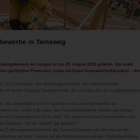
sbewerbe in Tamsweg
eistungsbewerb im Lungau ist am 29. August 2014 gefallen. Um exakt
n von politischer Prominenz sowie höchsten Feuerwehrfunktionären – de
st 2014 Schauplatz des Bewerbsgeschehens der österreichischen
ie 44 besten Gruppen Österreichs teil, die sich dazu bei den Landesbewerbe
hm „die Jugendarbeit und im Speziellen die Leistungsbewerbe der
h lernen die coolen Kids dabei das Feuerwehrhandwerk kennen und stehen
en und Kameraden um nichts nach. Die österreichischen Feuerwehren sind-
d Betreuer – für die Zukunft gut gerüstet“.
ichen Eröffnungszeremonie mit den Samson-Gruppen und dem Hissen der
achmittag mit dem Training auf der Hindernisbahn und dem Staffellauf erfolgt.