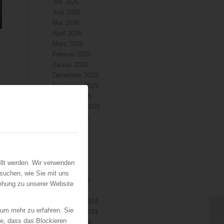
Juli 2026
Juni 2026
Mai 2026
April 2026
März 2026
Februar 2026
Januar 2026
Dezember 2025
November 2025
Oktober 2025
September 2025
August 2025
Juli 2025
Juni 2025
Mai 2025
April 2025
llt werden. Wir verwenden
März 2025
suchen, wie Sie mit uns
Februar 2025
iehung zu unserer Website
Januar 2025
Dezember 2024
 um mehr zu erfahren. Sie
November 2024
ie, dass das Blockieren
Oktober 2024