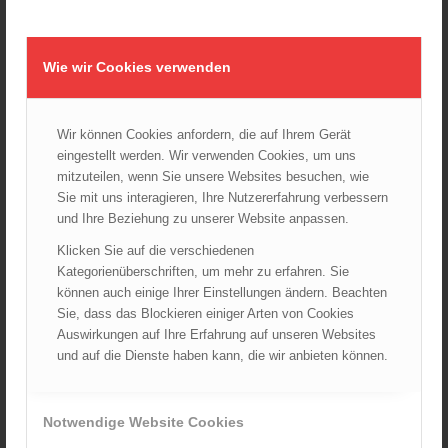
Wiener Feuerwehrmuseum bei der Lange Nacht der Museen
am 5. Oktober 2024
01.10.2024 - 10:48
Wie wir Cookies verwenden
Dramatische Menschenrettung bei Zimmerbrand
08.09.2024 - 11:36
Wiener Feuerwehrfest 2024
Wir können Cookies anfordern, die auf Ihrem Gerät
20.08.2024 - 13:55
eingestellt werden. Wir verwenden Cookies, um uns
mitzuteilen, wenn Sie unsere Websites besuchen, wie
Sie mit uns interagieren, Ihre Nutzererfahrung verbessern
und Ihre Beziehung zu unserer Website anpassen.
ARCHIV
Klicken Sie auf die verschiedenen
August 2026
Kategorienüberschriften, um mehr zu erfahren. Sie
können auch einige Ihrer Einstellungen ändern. Beachten
Juli 2026
Sie, dass das Blockieren einiger Arten von Cookies
Juni 2026
Auswirkungen auf Ihre Erfahrung auf unseren Websites
Mai 2026
und auf die Dienste haben kann, die wir anbieten können.
April 2026
März 2026
Notwendige Website Cookies
Februar 2026