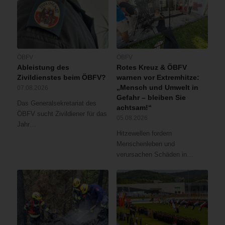
ÖBFV
ÖBFV
Ableistung des
Rotes Kreuz & ÖBFV
Zivildienstes beim ÖBFV?
warnen vor Extremhitze:
„Mensch und Umwelt in
07.08.2026
Gefahr – bleiben Sie
Das Generalsekretariat des
achtsam!“
ÖBFV sucht Zivildiener für das
05.08.2026
Jahr…
Hitzewellen fordern
Menschenleben und
verursachen Schäden in…