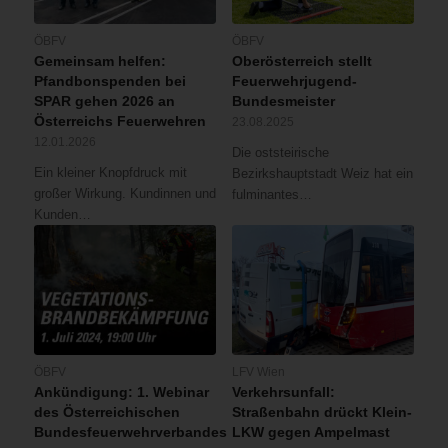
ÖBFV
ÖBFV
Gemeinsam helfen:
Oberösterreich stellt
Pfandbonspenden bei
Feuerwehrjugend-
SPAR gehen 2026 an
Bundesmeister
Österreichs Feuerwehren
23.08.2025
12.01.2026
Die oststeirische
Ein kleiner Knopfdruck mit
Bezirkshauptstadt Weiz hat ein
großer Wirkung. Kundinnen und
fulminantes…
Kunden…
ÖBFV
LFV Wien
Ankündigung: 1. Webinar
Verkehrsunfall:
des Österreichischen
Straßenbahn drückt Klein-
Bundesfeuerwehrverbandes
LKW gegen Ampelmast