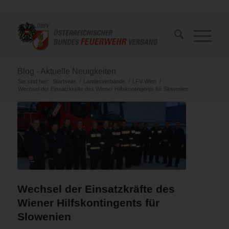
Blog - Aktuelle Neuigkeiten
Sie sind hier:
Startseite
/
Landesverbände
/
LFV Wien
/
Wechsel der Einsatzkräfte des Wiener Hilfskontingents für Slowenien
Wechsel der Einsatzkräfte des
Wiener Hilfskontingents für
Slowenien