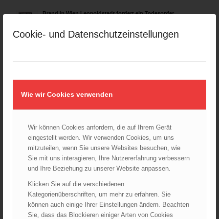
Brand in Wien Leopoldstadt fordert ein Todesopfer
04.11.2024 - 13:03
Cookie- und Datenschutzeinstellungen
Großeinsatz in Wien-Mariahilf
28.10.2024 - 11:13
Kellerbrand in Wien Meidling mit Todesfolge
25.10.2024 - 10:02
Wie wir Cookies verwenden
Wiener Sicherheitsfest 2024
24.10.2024 - 10:02
Wir können Cookies anfordern, die auf Ihrem Gerät
Wiener Feuerwehrmuseum bei der Lange Nacht der Museen
am 5. Oktober 2024
eingestellt werden. Wir verwenden Cookies, um uns
01.10.2024 - 10:48
mitzuteilen, wenn Sie unsere Websites besuchen, wie
Sie mit uns interagieren, Ihre Nutzererfahrung verbessern
Dramatische Menschenrettung bei Zimmerbrand
und Ihre Beziehung zu unserer Website anpassen.
08.09.2024 - 11:36
Klicken Sie auf die verschiedenen
Wiener Feuerwehrfest 2024
Kategorienüberschriften, um mehr zu erfahren. Sie
20.08.2024 - 13:55
können auch einige Ihrer Einstellungen ändern. Beachten
Sie, dass das Blockieren einiger Arten von Cookies