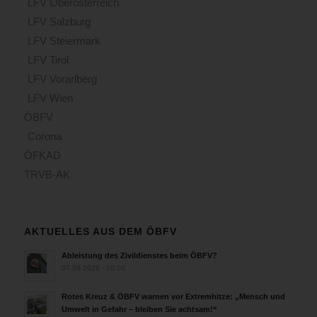
LFV Oberösterreich
LFV Salzburg
LFV Steiermark
LFV Tirol
LFV Vorarlberg
LFV Wien
ÖBFV
Corona
ÖFKAD
TRVB-AK
AKTUELLES AUS DEM ÖBFV
Ableistung des Zivildienstes beim ÖBFV?
07.08.2026 - 10:00
Rotes Kreuz & ÖBFV warnen vor Extremhitze: „Mensch und
Umwelt in Gefahr – bleiben Sie achtsam!“