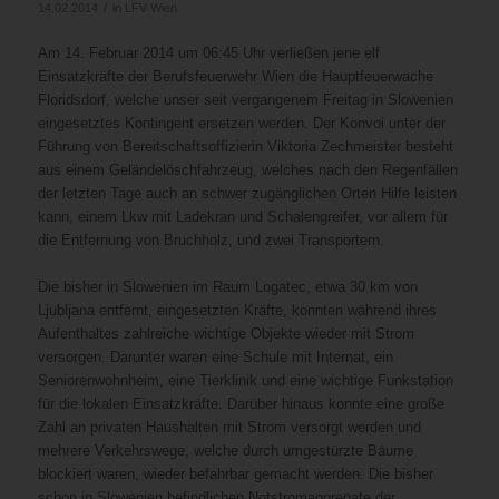
/
14.02.2014
in
LFV Wien
Am 14. Februar 2014 um 06:45 Uhr verließen jene elf
Einsatzkräfte der Berufsfeuerwehr Wien die Hauptfeuerwache
Floridsdorf, welche unser seit vergangenem Freitag in Slowenien
eingesetztes Kontingent ersetzen werden. Der Konvoi unter der
Führung von Bereitschaftsoffizierin Viktoria Zechmeister besteht
aus einem Geländelöschfahrzeug, welches nach den Regenfällen
der letzten Tage auch an schwer zugänglichen Orten Hilfe leisten
kann, einem Lkw mit Ladekran und Schalengreifer, vor allem für
die Entfernung von Bruchholz, und zwei Transportern.
Die bisher in Slowenien im Raum Logatec, etwa 30 km von
Ljubljana entfernt, eingesetzten Kräfte, konnten während ihres
Aufenthaltes zahlreiche wichtige Objekte wieder mit Strom
versorgen. Darunter waren eine Schule mit Internat, ein
Seniorenwohnheim, eine Tierklinik und eine wichtige Funkstation
für die lokalen Einsatzkräfte. Darüber hinaus konnte eine große
Zahl an privaten Haushalten mit Strom versorgt werden und
mehrere Verkehrswege, welche durch umgestürzte Bäume
blockiert waren, wieder befahrbar gemacht werden. Die bisher
schon in Slowenien befindlichen Notstromaggregate der