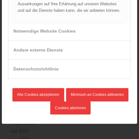
Auswirkungen auf Ihre Erfahrung auf unseren Websites
und auf die Dienste haben kann, die wir anbieten können.
ARCHIV
August 2026
Juli 2026
Notwendige Website Cookies
Juni 2026
Mai 2026
Andere externe Dienste
April 2026
März 2026
Datenschutzrichtlinie
Februar 2026
Januar 2026
Dezember 2025
Alle Cookies akzeptieren
Minimum an Cookies aktivieren
November 2025
Oktober 2025
Cookies ablehnen
September 2025
August 2025
Juli 2025