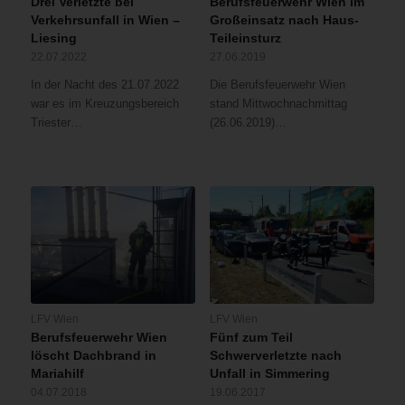
Drei Verletzte bei
Berufsfeuerwehr Wien im
Verkehrsunfall in Wien –
Großeinsatz nach Haus-
Liesing
Teileinsturz
22.07.2022
27.06.2019
In der Nacht des 21.07.2022
Die Berufsfeuerwehr Wien
war es im Kreuzungsbereich
stand Mittwochnachmittag
Triester…
(26.06.2019)…
LFV Wien
LFV Wien
Berufsfeuerwehr Wien
Fünf zum Teil
löscht Dachbrand in
Schwerverletzte nach
Mariahilf
Unfall in Simmering
04.07.2018
19.06.2017