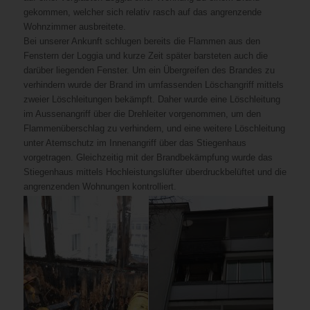
gekommen, welcher sich relativ rasch auf das angrenzende
Wohnzimmer ausbreitete.
Bei unserer Ankunft schlugen bereits die Flammen aus den
Fenstern der Loggia und kurze Zeit später barsteten auch die
darüber liegenden Fenster. Um ein Übergreifen des Brandes zu
verhindern wurde der Brand im umfassenden Löschangriff mittels
zweier Löschleitungen bekämpft. Daher wurde eine Löschleitung
im Aussenangriff über die Drehleiter vorgenommen, um den
Flammenüberschlag zu verhindern, und eine weitere Löschleitung
unter Atemschutz im Innenangriff über das Stiegenhaus
vorgetragen. Gleichzeitig mit der Brandbekämpfung wurde das
Stiegenhaus mittels Hochleistungslüfter überdruckbelüftet und die
angrenzenden Wohnungen kontrolliert.
Aus
Bei
bisher
unserer
unbekannter
Ankunft
Ursache
schlugen
war
bereits
es
die
auf
Flammen
einer
aus