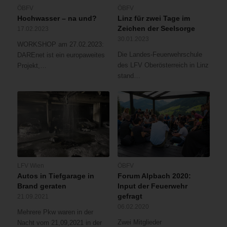
Stiegenhaus
ÖBFV
ÖBFV
mittels
Hochwasser – na und?
Linz für zwei Tage im
Hochleistungslüfter
Zeichen der Seelsorge
17.02.2023
überdruckbelüftet
30.01.2023
WORKSHOP am 27.02.2023:
und
Die Landes-Feuerwehrschule
DAREnet ist ein europaweites
die
des LFV Oberösterreich in Linz
Projekt,…
angrenzenden
stand…
Wohnungen
kontrolliert.Aus
bisher
unbekannter
Ursache
war
es
auf
einer
LFV Wien
ÖBFV
Autos in Tiefgarage in
Forum Alpbach 2020:
verglasten
Brand geraten
Input der Feuerwehr
Loggia
gefragt
21.09.2021
einer
06.02.2020
Wohnung
Mehrere Pkw waren in der
zu
Zwei Mitglieder
Nacht vom 21,09,2021 in der