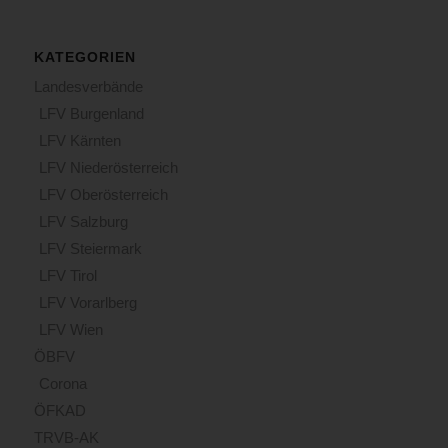
im
umfassenden
Löschangriff
KATEGORIEN
mittels
Landesverbände
zweier
LFV Burgenland
Löschleitungen
bekämpft.
LFV Kärnten
Daher
LFV Niederösterreich
wurde
LFV Oberösterreich
eine
LFV Salzburg
Löschleitung
im
LFV Steiermark
Aussenangriff
LFV Tirol
über
LFV Vorarlberg
die
Drehleiter
LFV Wien
vorgenommen,
ÖBFV
um
Corona
den
ÖFKAD
Flammenüberschlag
zu
TRVB-AK