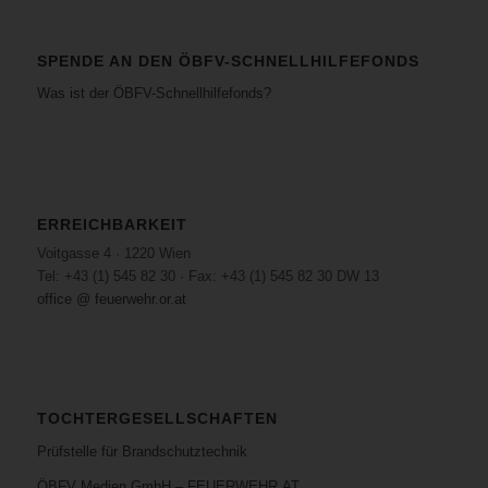
SPENDE AN DEN ÖBFV-SCHNELLHILFEFONDS
Was ist der ÖBFV-Schnellhilfefonds?
ERREICHBARKEIT
Voitgasse 4 · 1220 Wien
Tel: +43 (1) 545 82 30 · Fax: +43 (1) 545 82 30 DW 13
office @ feuerwehr.or.at
TOCHTERGESELLSCHAFTEN
Prüfstelle für Brandschutztechnik
ÖBFV Medien GmbH – FEUERWEHR.AT