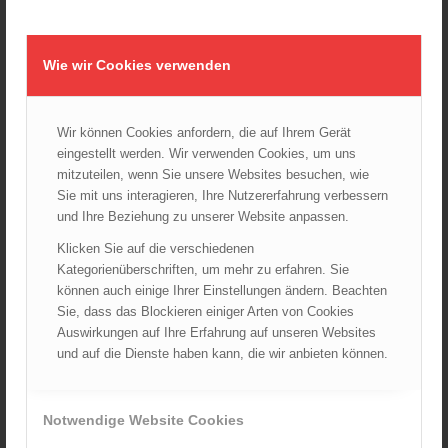
Wiener Feuerwehrmuseum bei der Lange Nacht der Museen
am 5. Oktober 2024
01.10.2024 - 10:48
Wie wir Cookies verwenden
Dramatische Menschenrettung bei Zimmerbrand
08.09.2024 - 11:36
Wiener Feuerwehrfest 2024
Wir können Cookies anfordern, die auf Ihrem Gerät
20.08.2024 - 13:55
eingestellt werden. Wir verwenden Cookies, um uns
mitzuteilen, wenn Sie unsere Websites besuchen, wie
Sie mit uns interagieren, Ihre Nutzererfahrung verbessern
und Ihre Beziehung zu unserer Website anpassen.
ARCHIV
Klicken Sie auf die verschiedenen
August 2026
Kategorienüberschriften, um mehr zu erfahren. Sie
Juli 2026
können auch einige Ihrer Einstellungen ändern. Beachten
Sie, dass das Blockieren einiger Arten von Cookies
Juni 2026
Auswirkungen auf Ihre Erfahrung auf unseren Websites
Mai 2026
und auf die Dienste haben kann, die wir anbieten können.
April 2026
März 2026
Notwendige Website Cookies
Februar 2026