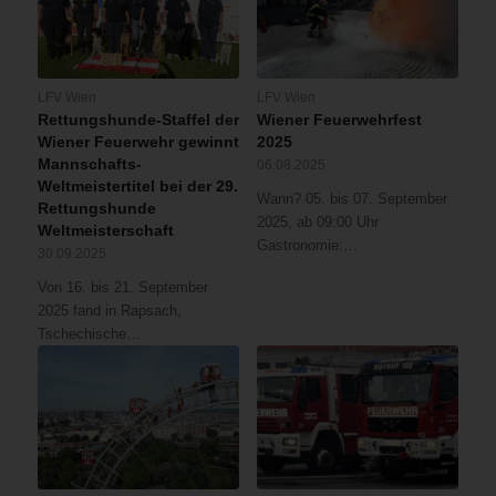
wurde
der
Brand
im
umfassenden
LFV Wien
LFV Wien
Rettungshunde-Staffel der
Wiener Feuerwehrfest
Löschangriff
Wiener Feuerwehr gewinnt
2025
mittels
Mannschafts-
06.08.2025
zweier
Weltmeistertitel bei der 29.
Löschleitungen
Wann? 05. bis 07. September
Rettungshunde
bekämpft.
2025, ab 09:00 Uhr
Weltmeisterschaft
Daher
Gastronomie:…
30.09.2025
wurde
eine
Von 16. bis 21. September
Löschleitung
2025 fand in Rapsach,
im
Tschechische…
Aussenangriff
über
die
Drehleiter
vorgenommen,
um
den