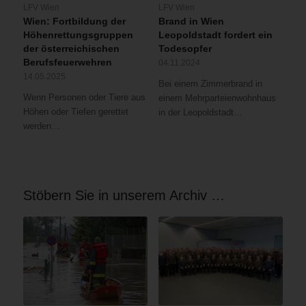
LFV Wien
LFV Wien
Flammenüberschlag
Wien: Fortbildung der
Brand in Wien
zu
Höhenrettungsgruppen
Leopoldstadt fordert ein
verhindern,
der österreichischen
Todesopfer
und
Berufsfeuerwehren
04.11.2024
eine
14.05.2025
Bei einem Zimmerbrand in
weitere
Wenn Personen oder Tiere aus
einem Mehrparteienwohnhaus
Löschleitung
Höhen oder Tiefen gerettet
in der Leopoldstadt…
unter
werden…
Atemschutz
im
Innenangriff
über
das
Stöbern Sie in unserem Archiv …
Stiegenhaus
vorgetragen.
Gleichzeitig
mit
der
Brandbekämpfung
wurde
das