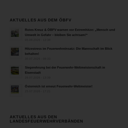
verhindern,
und
eine
weitere
AKTUELLES AUS DEM ÖBFV
Löschleitung
Rotes Kreuz & ÖBFV warnen vor Extremhitze: „Mensch und
unter
Umwelt in Gefahr – bleiben Sie achtsam!“
Atemschutz
05.08.2026 - 12:38
im
Hitzestress im Feuerwehreinsatz: Die Mannschaft im Blick
Innenangriff
behalten!
über
30.07.2026 - 08:33
das
Stiegenhaus
Siegerehrung bei der Feuerwehr-Weltmeisterschaft in
Eisenstadt
vorgetragen.
26.07.2026 - 13:39
Gleichzeitig
mit
Österreich ist erneut Feuerwehr-Weltmeister!
der
25.07.2026 - 17:21
Brandbekämpfung
wurde
das
Stiegenhaus
AKTUELLES AUS DEN
LANDESFEUERWEHRVERBÄNDEN
mittels
Hochleistungslüfter