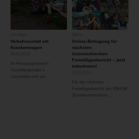
Loggia
und
kurze
Zeit
später
LFV Wien
ÖBFV
barsteten
Verkehrsunfall mit
Online-Befragung für
auch
Krankenwagen
nächsten
die
österreichischen
09.03.2015
darüber
Freiwilligenbericht – jetzt
Im Kreuzungsbereich
liegenden
teilnehmen!
Geiselbergstraße x
Fenster.
13.02.2014
Lorystraße sind am…
Um
Für den nächsten
ein
Freiwilligenbericht des BMASK
Übergreifen
(Bundesministerium…
des
Brandes
zu
verhindern
wurde
der
Brand