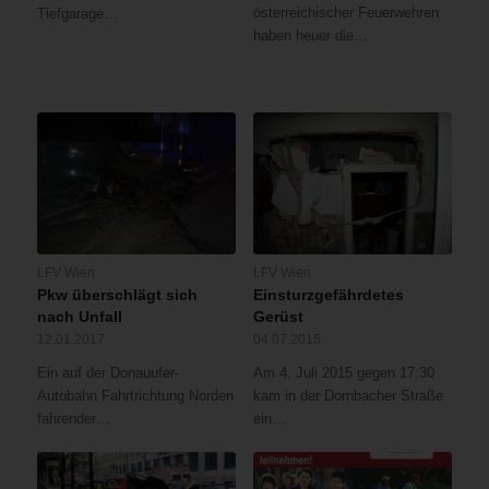
einem
österreichischer Feuerwehren
Tiefgarage…
Brand
haben heuer die…
gekommen,
welcher
sich
relativ
rasch
auf
das
angrenzende
Wohnzimmer
ausbreitete.Bei
LFV Wien
LFV Wien
unserer
Pkw überschlägt sich
Einsturzgefährdetes
Ankunft
nach Unfall
Gerüst
schlugen
12.01.2017
04.07.2015
bereits
die
Ein auf der Donauufer-
Am 4. Juli 2015 gegen 17:30
Flammen
Autobahn Fahrtrichtung Norden
kam in der Dornbacher Straße
aus
fahrender…
ein…
den
Fenstern
der