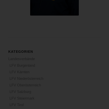
KATEGORIEN
Landesverbände
LFV Burgenland
LFV Kärnten
LFV Niederösterreich
LFV Oberösterreich
LFV Salzburg
LFV Steiermark
LFV Tirol