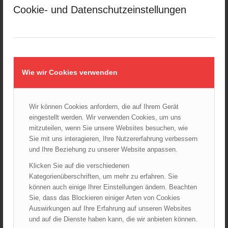
Februar 2025
Cookie- und Datenschutzeinstellungen
Januar 2025
Dezember 2024
November 2024
Oktober 2024
Wie wir Cookies verwenden
September 2024
August 2024
Juli 2024
Wir können Cookies anfordern, die auf Ihrem Gerät
Juni 2024
eingestellt werden. Wir verwenden Cookies, um uns
Mai 2024
mitzuteilen, wenn Sie unsere Websites besuchen, wie
Sie mit uns interagieren, Ihre Nutzererfahrung verbessern
April 2024
und Ihre Beziehung zu unserer Website anpassen.
März 2024
Klicken Sie auf die verschiedenen
Februar 2024
Kategorienüberschriften, um mehr zu erfahren. Sie
Januar 2024
können auch einige Ihrer Einstellungen ändern. Beachten
Dezember 2023
Sie, dass das Blockieren einiger Arten von Cookies
Auswirkungen auf Ihre Erfahrung auf unseren Websites
November 2023
und auf die Dienste haben kann, die wir anbieten können.
Oktober 2023