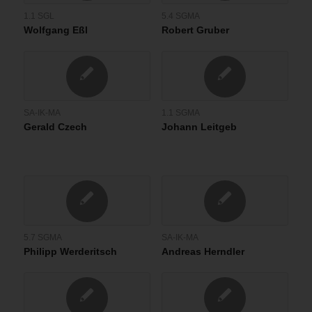
1.1 SGL
5.4 SGMA
Wolfgang Eßl
Robert Gruber
SA-IK-MA
1.1 SGMA
Gerald Czech
Johann Leitgeb
5.7 SGMA
SA-IK-MA
Philipp Werderitsch
Andreas Herndler