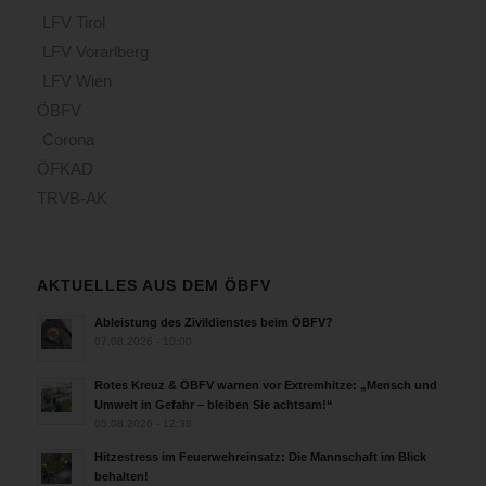
LFV Tirol
LFV Vorarlberg
LFV Wien
ÖBFV
Corona
ÖFKAD
TRVB-AK
AKTUELLES AUS DEM ÖBFV
Ableistung des Zivildienstes beim ÖBFV?
07.08.2026 - 10:00
Rotes Kreuz & ÖBFV warnen vor Extremhitze: „Mensch und
Umwelt in Gefahr – bleiben Sie achtsam!“
05.08.2026 - 12:38
Hitzestress im Feuerwehreinsatz: Die Mannschaft im Blick
behalten!