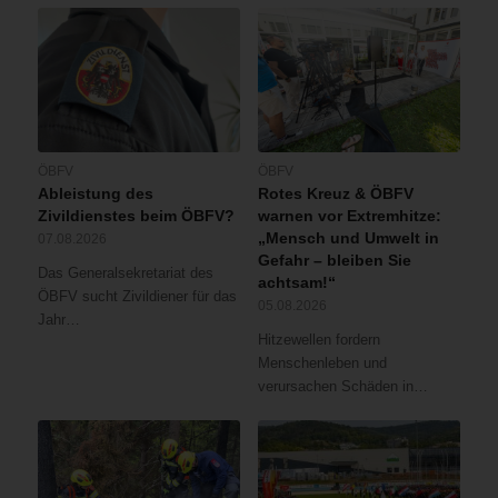
ÖBFV
ÖBFV
Ableistung des
Rotes Kreuz & ÖBFV
Zivildienstes beim ÖBFV?
warnen vor Extremhitze:
„Mensch und Umwelt in
07.08.2026
Gefahr – bleiben Sie
Das Generalsekretariat des
achtsam!“
ÖBFV sucht Zivildiener für das
05.08.2026
Jahr…
Hitzewellen fordern
Menschenleben und
verursachen Schäden in…