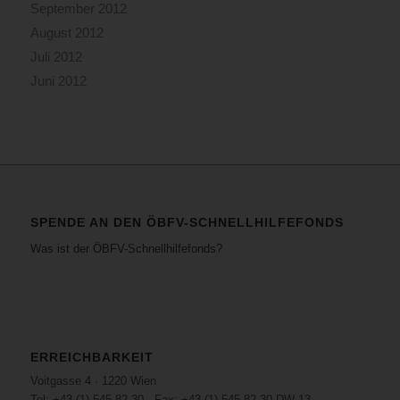
September 2012
August 2012
Juli 2012
Juni 2012
SPENDE AN DEN ÖBFV-SCHNELLHILFEFONDS
Was ist der ÖBFV-Schnellhilfefonds?
ERREICHBARKEIT
Voitgasse 4 · 1220 Wien
Tel: +43 (1) 545 82 30 · Fax: +43 (1) 545 82 30 DW 13