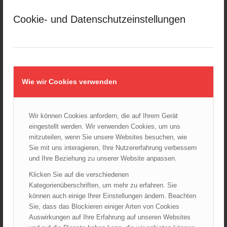
März 2025
Cookie- und Datenschutzeinstellungen
Februar 2025
Januar 2025
Dezember 2024
November 2024
Oktober 2024
Wie wir Cookies verwenden
September 2024
August 2024
Wir können Cookies anfordern, die auf Ihrem Gerät
Juli 2024
eingestellt werden. Wir verwenden Cookies, um uns
Juni 2024
mitzuteilen, wenn Sie unsere Websites besuchen, wie
Mai 2024
Sie mit uns interagieren, Ihre Nutzererfahrung verbessern
und Ihre Beziehung zu unserer Website anpassen.
April 2024
März 2024
Klicken Sie auf die verschiedenen
Kategorienüberschriften, um mehr zu erfahren. Sie
Februar 2024
können auch einige Ihrer Einstellungen ändern. Beachten
Januar 2024
Sie, dass das Blockieren einiger Arten von Cookies
Dezember 2023
Auswirkungen auf Ihre Erfahrung auf unseren Websites