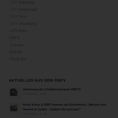
LFV Salzburg
LFV Steiermark
LFV Tirol
LFV Vorarlberg
LFV Wien
ÖBFV
Corona
ÖFKAD
TRVB-AK
AKTUELLES AUS DEM ÖBFV
Ableistung des Zivildienstes beim ÖBFV?
07.08.2026 - 10:00
Rotes Kreuz & ÖBFV warnen vor Extremhitze: „Mensch und
Umwelt in Gefahr – bleiben Sie achtsam!“
05.08.2026 - 12:38