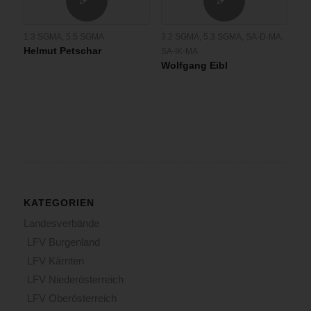
1.3 SGMA
,
5.5 SGMA
3.2 SGMA
,
5.3 SGMA
,
SA-D-MA
,
Helmut Petschar
SA-IK-MA
Wolfgang Eibl
KATEGORIEN
Landesverbände
LFV Burgenland
LFV Kärnten
LFV Niederösterreich
LFV Oberösterreich