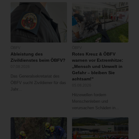
ÖBFV
ÖBFV
Ableistung des
Rotes Kreuz & ÖBFV
Zivildienstes beim ÖBFV?
warnen vor Extremhitze:
„Mensch und Umwelt in
07.08.2026
Gefahr – bleiben Sie
Das Generalsekretariat des
achtsam!“
ÖBFV sucht Zivildiener für das
05.08.2026
Jahr…
Hitzewellen fordern
Menschenleben und
verursachen Schäden in…