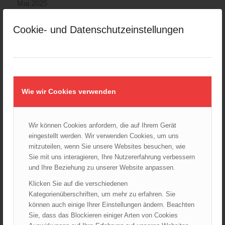
Mai 2025
April 2025
Cookie- und Datenschutzeinstellungen
März 2025
Februar 2025
Januar 2025
Dezember 2024
November 2024
Wie wir Cookies verwenden
Oktober 2024
September 2024
August 2024
Wir können Cookies anfordern, die auf Ihrem Gerät
eingestellt werden. Wir verwenden Cookies, um uns
Juli 2024
mitzuteilen, wenn Sie unsere Websites besuchen, wie
Juni 2024
Sie mit uns interagieren, Ihre Nutzererfahrung verbessern
Mai 2024
und Ihre Beziehung zu unserer Website anpassen.
April 2024
Klicken Sie auf die verschiedenen
März 2024
Kategorienüberschriften, um mehr zu erfahren. Sie
können auch einige Ihrer Einstellungen ändern. Beachten
Februar 2024
Sie, dass das Blockieren einiger Arten von Cookies
Januar 2024