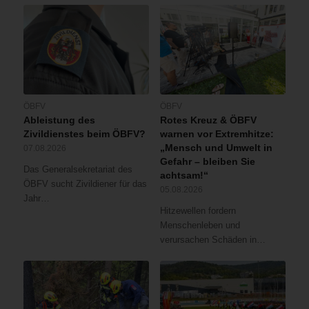
ÖBFV
ÖBFV
Ableistung des
Rotes Kreuz & ÖBFV
Zivildienstes beim ÖBFV?
warnen vor Extremhitze:
„Mensch und Umwelt in
07.08.2026
Gefahr – bleiben Sie
Das Generalsekretariat des
achtsam!“
ÖBFV sucht Zivildiener für das
05.08.2026
Jahr…
Hitzewellen fordern
Menschenleben und
verursachen Schäden in…