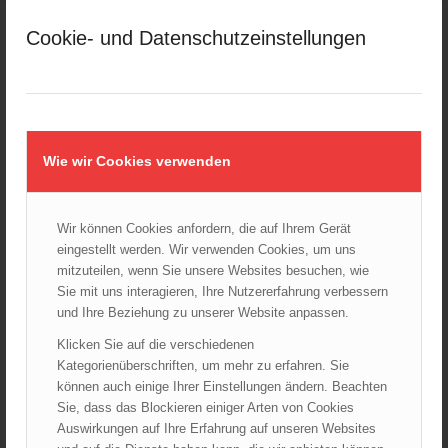
März 2025
Cookie- und Datenschutzeinstellungen
Februar 2025
Januar 2025
Dezember 2024
November 2024
Oktober 2024
Wie wir Cookies verwenden
September 2024
August 2024
Wir können Cookies anfordern, die auf Ihrem Gerät
Juli 2024
eingestellt werden. Wir verwenden Cookies, um uns
Juni 2024
mitzuteilen, wenn Sie unsere Websites besuchen, wie
Mai 2024
Sie mit uns interagieren, Ihre Nutzererfahrung verbessern
und Ihre Beziehung zu unserer Website anpassen.
April 2024
März 2024
Klicken Sie auf die verschiedenen
Kategorienüberschriften, um mehr zu erfahren. Sie
Februar 2024
können auch einige Ihrer Einstellungen ändern. Beachten
Januar 2024
Sie, dass das Blockieren einiger Arten von Cookies
Dezember 2023
Auswirkungen auf Ihre Erfahrung auf unseren Websites