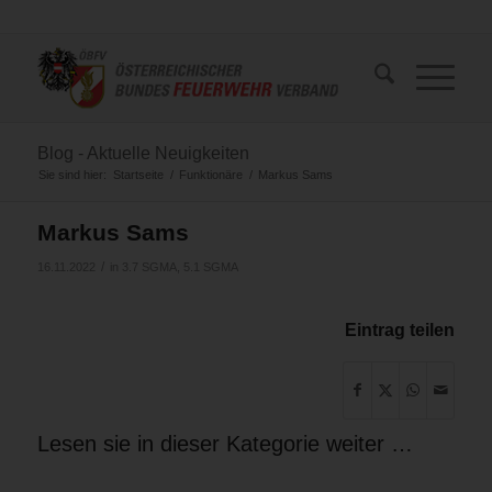
Blog - Aktuelle Neuigkeiten
Sie sind hier:
Startseite
/
Funktionäre
/
Markus Sams
Markus Sams
/
16.11.2022
in
3.7 SGMA
,
5.1 SGMA
Eintrag teilen
Lesen sie in dieser Kategorie weiter …