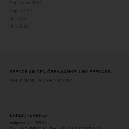
September 2012
August 2012
Juli 2012
Juni 2012
SPENDE AN DEN ÖBFV-SCHNELLHILFEFONDS
Was ist der ÖBFV-Schnellhilfefonds?
ERREICHBARKEIT
Voitgasse 4 · 1220 Wien
Tel: +43 (1) 545 82 30 · Fax: +43 (1) 545 82 30 DW 13