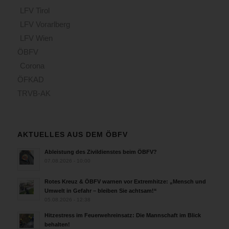
LFV Tirol
LFV Vorarlberg
LFV Wien
ÖBFV
Corona
ÖFKAD
TRVB-AK
AKTUELLES AUS DEM ÖBFV
Ableistung des Zivildienstes beim ÖBFV?
07.08.2026 - 10:00
Rotes Kreuz & ÖBFV warnen vor Extremhitze: „Mensch und
Umwelt in Gefahr – bleiben Sie achtsam!“
05.08.2026 - 12:38
Hitzestress im Feuerwehreinsatz: Die Mannschaft im Blick
behalten!