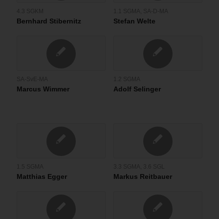
4.3 SGKM
1.1 SGMA
,
SA-D-MA
Bernhard Stibernitz
Stefan Welte
SA-SvE-MA
1.2 SGMA
Marcus Wimmer
Adolf Selinger
1.5 SGMA
3.3 SGMA
,
3.6 SGL
Matthias Egger
Markus Reitbauer