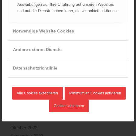
Auswirkungen auf Ihre Erfahrung auf unseren Websites
Januar 2024
und auf die Dienste haben kann, die wir anbieten können.
Dezember 2023
November 2023
Oktober 2023
Notwendige Website Cookies
September 2023
August 2023
Andere externe Dienste
Juli 2023
Juni 2023
Datenschutzrichtlinie
Mai 2023
April 2023
März 2023
Alle Cookies akzeptieren
Minimum an Cookies aktivieren
Februar 2023
Januar 2023
Cookies ablehnen
Dezember 2022
November 2022
Oktober 2022
September 2022