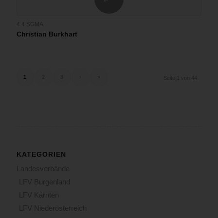
4.4 SGMA
Christian Burkhart
1
2
3
›
»
Seite 1 von 44
KATEGORIEN
Landesverbände
LFV Burgenland
LFV Kärnten
LFV Niederösterreich