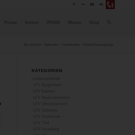
Presse
Service
ÖFKAD
Wissen
Shop
Sie sind hier:
Startseite
/
Funktionäre
/
Rudolf Katzengruber
KATEGORIEN
Landesverbände
LFV Burgenland
LFV Kärnten
LFV Niederösterreich
n
LFV Oberösterreich
LFV Salzburg
LFV Steiermark
LFV Tirol
LFV Vorarlberg