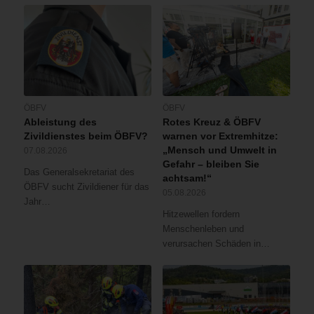
ÖBFV
ÖBFV
Ableistung des
Rotes Kreuz & ÖBFV
Zivildienstes beim ÖBFV?
warnen vor Extremhitze:
„Mensch und Umwelt in
07.08.2026
Gefahr – bleiben Sie
Das Generalsekretariat des
achtsam!“
ÖBFV sucht Zivildiener für das
05.08.2026
Jahr…
Hitzewellen fordern
Menschenleben und
verursachen Schäden in…