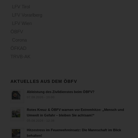
LFV Tirol
LFV Vorarlberg
LFV Wien
ÖBFV
Corona
ÖFKAD
TRVB-AK
AKTUELLES AUS DEM ÖBFV
Ableistung des Zivildienstes beim ÖBFV?
07.08.2026 - 10:00
Rotes Kreuz & ÖBFV warnen vor Extremhitze: „Mensch und
Umwelt in Gefahr – bleiben Sie achtsam!“
05.08.2026 - 12:38
Hitzestress im Feuerwehreinsatz: Die Mannschaft im Blick
behalten!