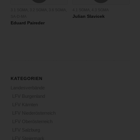
3.1 SGMA
,
3.2 SGMA
,
3.6 SGMA
,
4.1 SGMA
,
4.3 SGMA
Julian Slavicek
SA-D-MA
Eduard Paireder
KATEGORIEN
Landesverbände
LFV Burgenland
LFV Kärnten
LFV Niederösterreich
LFV Oberösterreich
LFV Salzburg
LFV Steiermark