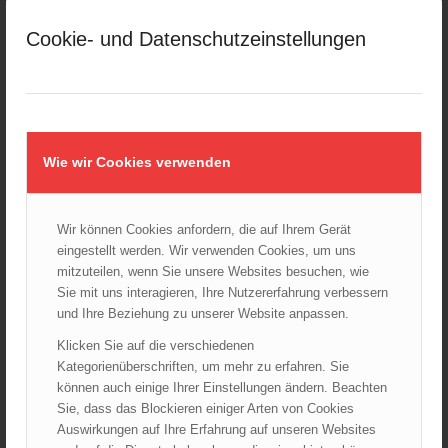
März 2025
Cookie- und Datenschutzeinstellungen
Februar 2025
Januar 2025
Dezember 2024
November 2024
Oktober 2024
Wie wir Cookies verwenden
September 2024
August 2024
Wir können Cookies anfordern, die auf Ihrem Gerät
Juli 2024
eingestellt werden. Wir verwenden Cookies, um uns
Juni 2024
mitzuteilen, wenn Sie unsere Websites besuchen, wie
Mai 2024
Sie mit uns interagieren, Ihre Nutzererfahrung verbessern
und Ihre Beziehung zu unserer Website anpassen.
April 2024
März 2024
Klicken Sie auf die verschiedenen
Kategorienüberschriften, um mehr zu erfahren. Sie
Februar 2024
können auch einige Ihrer Einstellungen ändern. Beachten
Januar 2024
Sie, dass das Blockieren einiger Arten von Cookies
Dezember 2023
Auswirkungen auf Ihre Erfahrung auf unseren Websites