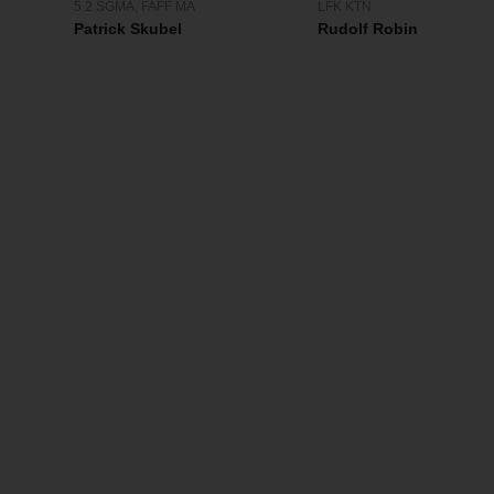
LFK KTN
5.2 SGMA
,
FAFF MA
Rudolf Robin
Patrick Skubel