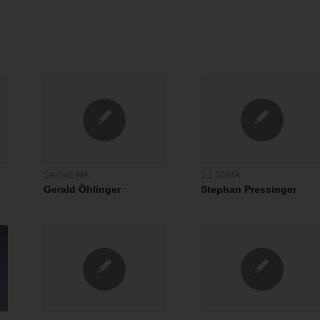
SA-SvE-MA
1.1 SGMA
Gerald Öhlinger
Stephan Pressinger