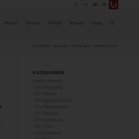
Presse
Service
ÖFKAD
Wissen
Shop
Sie sind hier:
Startseite
/
Funktionäre
/
Manfred Harrer
KATEGORIEN
Landesverbände
LFV Burgenland
LFV Kärnten
LFV Niederösterreich
n
LFV Oberösterreich
LFV Salzburg
LFV Steiermark
LFV Tirol
LFV Vorarlberg