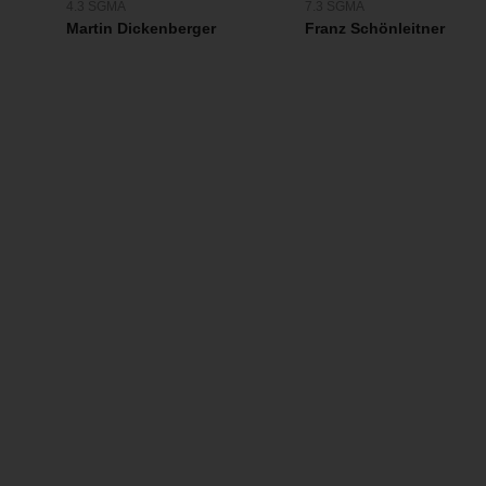
4.3 SGMA
7.3 SGMA
Martin Dickenberger
Franz Schönleitner