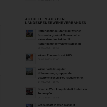
25.07.2026 - 17:21
AKTUELLES AUS DEN
LANDESFEUERWEHRVERBÄNDEN
Rettungshunde-Staffel der Wiener
Feuerwehr gewinnt Mannschafts-
Weltmeistertitel bei der 29.
Rettungshunde Weltmeisterschaft
30.09.2025 - 10:55
Wiener Feuerwehrfest 2025
06.08.2025 - 17:00
Wien: Fortbildung der
Höhenrettungsgruppen der
österreichischen Berufsfeuerwehren
14.05.2025 - 15:08
Brand in Wien Leopoldstadt fordert ein
Todesopfer
04.11.2024 - 13:03
Großeinsatz in Wien-Mariahilf