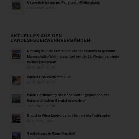
Österreich ist erneut Feuerwehr-Weltmeister!
25.07.2026 - 17:21
AKTUELLES AUS DEN
LANDESFEUERWEHRVERBÄNDEN
Rettungshunde-Staffel der Wiener Feuerwehr gewinnt
Mannschafts-Weltmeistertitel bei der 29. Rettungshunde
Weltmeisterschaft
30.09.2025 - 10:55
Wiener Feuerwehrfest 2025
06.08.2025 - 17:00
Wien: Fortbildung der Höhenrettungsgruppen der
österreichischen Berufsfeuerwehren
14.05.2025 - 15:08
Brand in Wien Leopoldstadt fordert ein Todesopfer
04.11.2024 - 13:03
Großeinsatz in Wien-Mariahilf
28.10.2024 - 11:13