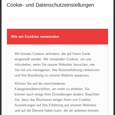
Februar 2025
Cookie- und Datenschutzeinstellungen
Januar 2025
Dezember 2024
November 2024
Oktober 2024
September 2024
Wie wir Cookies verwenden
August 2024
Juli 2024
Wir können Cookies anfordern, die auf Ihrem Gerät
Juni 2024
eingestellt werden. Wir verwenden Cookies, um uns
Mai 2024
mitzuteilen, wenn Sie unsere Websites besuchen, wie
Sie mit uns interagieren, Ihre Nutzererfahrung verbessern
April 2024
und Ihre Beziehung zu unserer Website anpassen.
März 2024
Klicken Sie auf die verschiedenen
Februar 2024
Kategorienüberschriften, um mehr zu erfahren. Sie
Januar 2024
können auch einige Ihrer Einstellungen ändern. Beachten
Dezember 2023
Sie, dass das Blockieren einiger Arten von Cookies
Auswirkungen auf Ihre Erfahrung auf unseren Websites
November 2023
und auf die Dienste haben kann, die wir anbieten können.
Oktober 2023