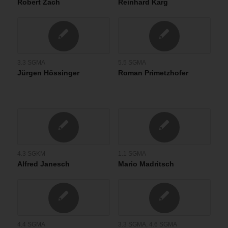
Robert Zach
Reinhard Karg
3.3 SGMA
5.5 SGMA
Jürgen Hössinger
Roman Primetzhofer
4.3 SGKM
1.1 SGMA
Alfred Janesch
Mario Madritsch
4.4 SGMA
3.3 SGMA
,
4.6 SGMA