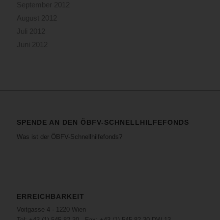
September 2012
August 2012
Juli 2012
Juni 2012
SPENDE AN DEN ÖBFV-SCHNELLHILFEFONDS
Was ist der ÖBFV-Schnellhilfefonds?
ERREICHBARKEIT
Voitgasse 4 · 1220 Wien
Tel: +43 (1) 545 82 30 · Fax: +43 (1) 545 82 30 DW 13