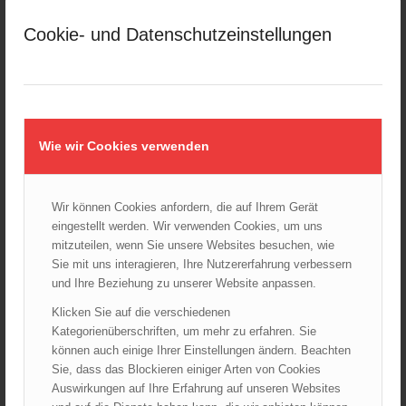
März 2025
Cookie- und Datenschutzeinstellungen
Februar 2025
Januar 2025
Dezember 2024
November 2024
Oktober 2024
Wie wir Cookies verwenden
September 2024
August 2024
Wir können Cookies anfordern, die auf Ihrem Gerät
Juli 2024
eingestellt werden. Wir verwenden Cookies, um uns
Juni 2024
mitzuteilen, wenn Sie unsere Websites besuchen, wie
Mai 2024
Sie mit uns interagieren, Ihre Nutzererfahrung verbessern
und Ihre Beziehung zu unserer Website anpassen.
April 2024
März 2024
Klicken Sie auf die verschiedenen
Kategorienüberschriften, um mehr zu erfahren. Sie
Februar 2024
können auch einige Ihrer Einstellungen ändern. Beachten
Januar 2024
Sie, dass das Blockieren einiger Arten von Cookies
Dezember 2023
Auswirkungen auf Ihre Erfahrung auf unseren Websites