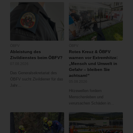
ÖBFV
ÖBFV
Ableistung des
Rotes Kreuz & ÖBFV
Zivildienstes beim ÖBFV?
warnen vor Extremhitze:
„Mensch und Umwelt in
07.08.2026
Gefahr – bleiben Sie
Das Generalsekretariat des
achtsam!“
ÖBFV sucht Zivildiener für das
05.08.2026
Jahr…
Hitzewellen fordern
Menschenleben und
verursachen Schäden in…