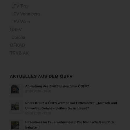
LFV Tirol
LFV Vorarlberg
LFV Wien
ÖBFV
Corona
ÖFKAD
TRVB-AK
AKTUELLES AUS DEM ÖBFV
Ableistung des Zivildienstes beim ÖBFV?
07.08.2026 - 10:00
Rotes Kreuz & ÖBFV warnen vor Extremhitze: „Mensch und
Umwelt in Gefahr – bleiben Sie achtsam!“
05.08.2026 - 12:38
Hitzestress im Feuerwehreinsatz: Die Mannschaft im Blick
behalten!