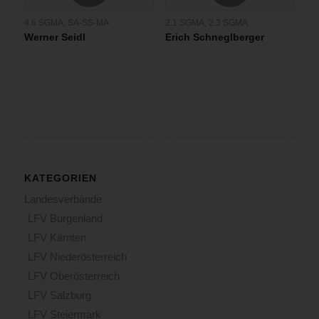
4.6 SGMA
,
SA-SS-MA
2.1 SGMA
,
2.3 SGMA
Werner Seidl
Erich Schneglberger
KATEGORIEN
Landesverbände
LFV Burgenland
LFV Kärnten
LFV Niederösterreich
LFV Oberösterreich
LFV Salzburg
LFV Steiermark