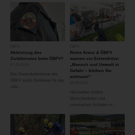
ÖBFV
ÖBFV
Ableistung des
Rotes Kreuz & ÖBFV
Zivildienstes beim ÖBFV?
warnen vor Extremhitze:
„Mensch und Umwelt in
07.08.2026
Gefahr – bleiben Sie
Das Generalsekretariat des
achtsam!“
ÖBFV sucht Zivildiener für das
05.08.2026
Jahr…
Hitzewellen fordern
Menschenleben und
verursachen Schäden in…