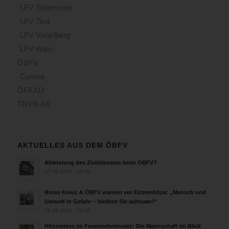
LFV Steiermark
LFV Tirol
LFV Vorarlberg
LFV Wien
ÖBFV
Corona
ÖFKAD
TRVB-AK
AKTUELLES AUS DEM ÖBFV
Ableistung des Zivildienstes beim ÖBFV?
07.08.2026 - 10:00
Rotes Kreuz & ÖBFV warnen vor Extremhitze: „Mensch und
Umwelt in Gefahr – bleiben Sie achtsam!“
05.08.2026 - 12:38
Hitzestress im Feuerwehreinsatz: Die Mannschaft im Blick