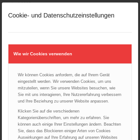
April 2025
März 2025
Cookie- und Datenschutzeinstellungen
Februar 2025
Januar 2025
Dezember 2024
November 2024
Wie wir Cookies verwenden
Oktober 2024
September 2024
August 2024
Wir können Cookies anfordern, die auf Ihrem Gerät
Juli 2024
eingestellt werden. Wir verwenden Cookies, um uns
mitzuteilen, wenn Sie unsere Websites besuchen, wie
Juni 2024
Sie mit uns interagieren, Ihre Nutzererfahrung verbessern
Mai 2024
und Ihre Beziehung zu unserer Website anpassen.
April 2024
Klicken Sie auf die verschiedenen
März 2024
Kategorienüberschriften, um mehr zu erfahren. Sie
Februar 2024
können auch einige Ihrer Einstellungen ändern. Beachten
Januar 2024
Sie, dass das Blockieren einiger Arten von Cookies
Auswirkungen auf Ihre Erfahrung auf unseren Websites
Dezember 2023