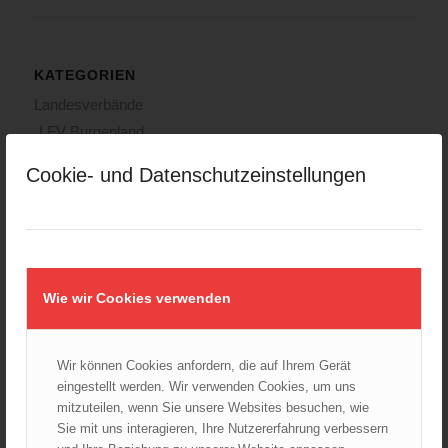
KATEGORIEN
Landesverbände
LFV Burgenland
LFV Kärnten
Cookie- und Datenschutzeinstellungen
LFV Niederösterreich
LFV Oberösterreich
LFV Salzburg
LFV Steiermark
LFV Tirol
Wie wir Cookies verwenden
LFV Vorarlberg
LFV Wien
Wir können Cookies anfordern, die auf Ihrem Gerät
ÖBFV
eingestellt werden. Wir verwenden Cookies, um uns
Corona
mitzuteilen, wenn Sie unsere Websites besuchen, wie
ÖFKAD
Sie mit uns interagieren, Ihre Nutzererfahrung verbessern