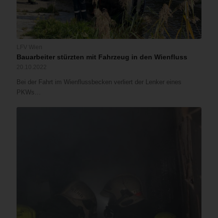
LFV Wien
Bauarbeiter stürzten mit Fahrzeug in den Wienfluss
20.10.2022
Bei der Fahrt im Wienflussbecken verliert der Lenker eines
PKWs…