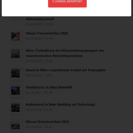
Cookies ablehnen
Rettungshunde-Staffel der Wiener Feuerwehr gewinnt
Mannschafts-Weltmeistertitel bei der 29. Rettungshunde
Weltmeisterschaft
30.09.2025 - 10:55
Wiener Feuerwehrfest 2025
06.08.2025 - 17:00
Wien: Fortbildung der Höhenrettungsgruppen der
österreichischen Berufsfeuerwehren
14.05.2025 - 15:08
Brand in Wien Leopoldstadt fordert ein Todesopfer
04.11.2024 - 13:03
Großeinsatz in Wien-Mariahilf
28.10.2024 - 11:13
Kellerbrand in Wien Meidling mit Todesfolge
25.10.2024 - 10:02
Wiener Sicherheitsfest 2024
24.10.2024 - 10:02