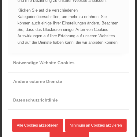
und Ihre Beziehung zu unserer Website anpassen.
TRVB-AK
Klicken Sie auf die verschiedenen
Kategorienüberschriften, um mehr zu erfahren. Sie
können auch einige Ihrer Einstellungen ändern. Beachten
AKTUELLES AUS DEM ÖBFV
Sie, dass das Blockieren einiger Arten von Cookies
Auswirkungen auf Ihre Erfahrung auf unseren Websites
Rotes Kreuz & ÖBFV warnen vor Extremhitze: „Mensch und
und auf die Dienste haben kann, die wir anbieten können.
Umwelt in Gefahr – bleiben Sie achtsam!“
05.08.2026 - 12:38
Hitzestress im Feuerwehreinsatz: Die Mannschaft im Blick
Notwendige Website Cookies
behalten!
30.07.2026 - 08:33
Siegerehrung bei der Feuerwehr-Weltmeisterschaft in
Andere externe Dienste
Eisenstadt
26.07.2026 - 13:39
Österreich ist erneut Feuerwehr-Weltmeister!
Datenschutzrichtlinie
25.07.2026 - 17:21
Alle Cookies akzeptieren
Minimum an Cookies aktivieren
AKTUELLES AUS DEN
LANDESFEUERWEHRVERBÄNDEN