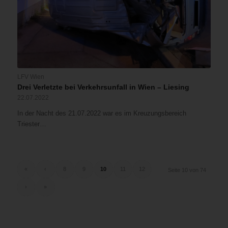
LFV Wien
Drei Verletzte bei Verkehrsunfall in Wien – Liesing
22.07.2022
In der Nacht des 21.07.2022 war es im Kreuzungsbereich
Triester…
«
‹
8
9
10
11
12
Seite 10 von 74
›
»