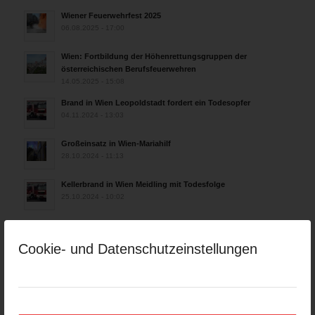
Wiener Feuerwehrfest 2025
06.08.2025 - 17:00
Wien: Fortbildung der Höhenrettungsgruppen der
österreichischen Berufsfeuerwehren
14.05.2025 - 15:08
Brand in Wien Leopoldstadt fordert ein Todesopfer
04.11.2024 - 13:03
Großeinsatz in Wien-Mariahilf
28.10.2024 - 11:13
Kellerbrand in Wien Meidling mit Todesfolge
25.10.2024 - 10:02
Wiener Sicherheitsfest 2024
24.10.2024 - 10:02
Cookie- und Datenschutzeinstellungen
Wiener Feuerwehrmuseum bei der Lange Nacht der Museen
am 5. Oktober 2024
01.10.2024 - 10:48
Dramatische Menschenrettung bei Zimmerbrand