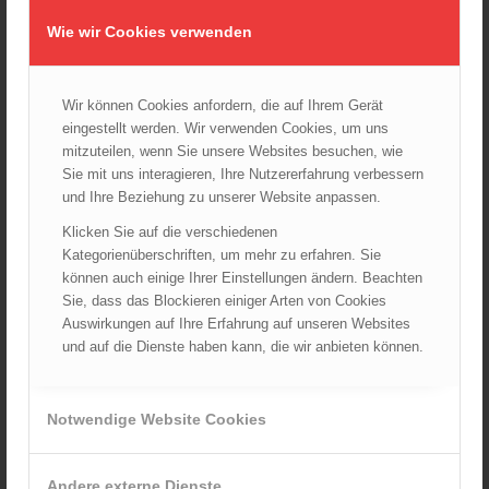
08.09.2024 - 11:36
Wie wir Cookies verwenden
Wiener Feuerwehrfest 2024
20.08.2024 - 13:55
Wir können Cookies anfordern, die auf Ihrem Gerät
eingestellt werden. Wir verwenden Cookies, um uns
mitzuteilen, wenn Sie unsere Websites besuchen, wie
Sie mit uns interagieren, Ihre Nutzererfahrung verbessern
ARCHIV
und Ihre Beziehung zu unserer Website anpassen.
August 2026
Klicken Sie auf die verschiedenen
Juli 2026
Kategorienüberschriften, um mehr zu erfahren. Sie
Juni 2026
können auch einige Ihrer Einstellungen ändern. Beachten
Mai 2026
Sie, dass das Blockieren einiger Arten von Cookies
Auswirkungen auf Ihre Erfahrung auf unseren Websites
April 2026
und auf die Dienste haben kann, die wir anbieten können.
März 2026
Februar 2026
Januar 2026
Notwendige Website Cookies
Dezember 2025
November 2025
Andere externe Dienste