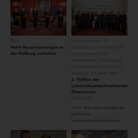
ÖBFV
Landesverbände
,
LFV
Hohe Auszeichnungen in
Burgenland
,
LFV Kärnten
,
LFV
der Hofburg verliehen
Niederösterreich
,
LFV
Oberösterreich
,
LFV Salzburg
,
LFV Steiermark
,
LFV Tirol
,
LFV
Vorarlberg
,
LFV Wien
,
ÖBFV
1. Treffen der
Landesfeuerwehrreferenten
Österreichs
08.05.2019
Am 8. Mai trafen einander die
politischen
Landesfeuerwehrreferenten…