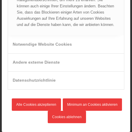
können auch einige Ihrer Einstellungen ändern. Beachten
Wiener Feuerwehrfest 2024
Sie, dass das Blockieren einiger Arten von Cookies
20.08.2024 - 13:55
Auswirkungen auf Ihre Erfahrung auf unseren Websites
und auf die Dienste haben kann, die wir anbieten können.
ARCHIV
Notwendige Website Cookies
August 2026
Juli 2026
Andere externe Dienste
Juni 2026
Mai 2026
Datenschutzrichtlinie
April 2026
März 2026
Februar 2026
Alle Cookies akzeptieren
Minimum an Cookies aktivieren
Januar 2026
Dezember 2025
Cookies ablehnen
November 2025
Oktober 2025