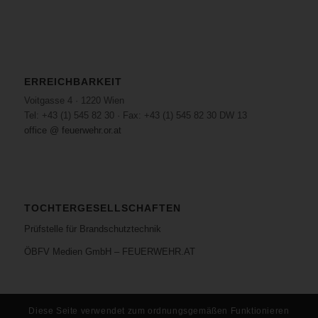
ERREICHBARKEIT
Voitgasse 4 · 1220 Wien
Tel: +43 (1) 545 82 30 · Fax: +43 (1) 545 82 30 DW 13
office @ feuerwehr.or.at
TOCHTERGESELLSCHAFTEN
Prüfstelle für Brandschutztechnik
ÖBFV Medien GmbH – FEUERWEHR.AT
Diese Seite verwendet zum ordnungsgemäßen Funktionieren