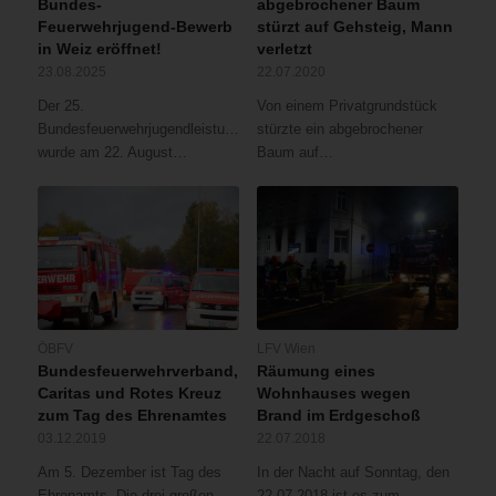
Bundes-
abgebrochener Baum
Feuerwehrjugend-Bewerb
stürzt auf Gehsteig, Mann
in Weiz eröffnet!
verletzt
23.08.2025
22.07.2020
Der 25.
Von einem Privatgrundstück
Bundesfeuerwehrjugendleistungsbewerb
stürzte ein abgebrochener
wurde am 22. August…
Baum auf…
ÖBFV
LFV Wien
Bundesfeuerwehrverband,
Räumung eines
Caritas und Rotes Kreuz
Wohnhauses wegen
zum Tag des Ehrenamtes
Brand im Erdgeschoß
03.12.2019
22.07.2018
Am 5. Dezember ist Tag des
In der Nacht auf Sonntag, den
Ehrenamts. Die drei großen
22.07.2018 ist es zum