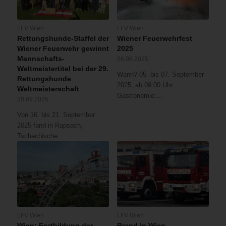
LFV Wien
LFV Wien
Rettungshunde-Staffel der
Wiener Feuerwehrfest
Wiener Feuerwehr gewinnt
2025
Mannschafts-
06.08.2025
Weltmeistertitel bei der 29.
Wann? 05. bis 07. September
Rettungshunde
2025, ab 09:00 Uhr
Weltmeisterschaft
Gastronomie:…
30.09.2025
Von 16. bis 21. September
2025 fand in Rapsach,
Tschechische…
LFV Wien
LFV Wien
Wien: Fortbildung der
Brand in Wien