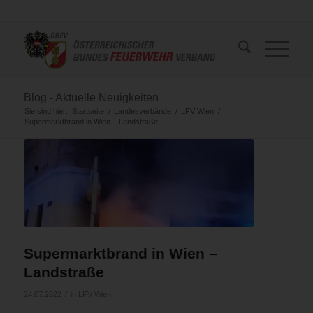
Blog - Aktuelle Neuigkeiten
Sie sind hier:
Startseite
/
Landesverbände
/
LFV Wien
/
Supermarktbrand in Wien – Landstraße
Supermarktbrand in Wien –
Landstraße
/
24.07.2022
in
LFV Wien