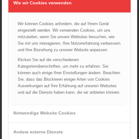
Wie wir Cookies verwenden
Wiener Feuerwehrfest 2024
20.08.2024 - 13:55
Wir können Cookies anfordern, die auf Ihrem Gerät
eingestellt werden. Wir verwenden Cookies, um uns
mitzuteilen, wenn Sie unsere Websites besuchen, wie
ARCHIV
Sie mit uns interagieren, Ihre Nutzererfahrung verbessern
August 2026
und Ihre Beziehung zu unserer Website anpassen.
Juli 2026
Klicken Sie auf die verschiedenen
Juni 2026
Kategorienüberschriften, um mehr zu erfahren. Sie
Mai 2026
können auch einige Ihrer Einstellungen ändern. Beachten
Sie, dass das Blockieren einiger Arten von Cookies
April 2026
Auswirkungen auf Ihre Erfahrung auf unseren Websites
März 2026
und auf die Dienste haben kann, die wir anbieten können.
Februar 2026
Januar 2026
Notwendige Website Cookies
Dezember 2025
November 2025
Oktober 2025
Andere externe Dienste