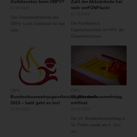
Zivildienstes beim ÖBFV?
Zahl der Akkubrände hat
sich verFÜNFfacht
07.08.2026
17.10.2024
Das Generalsekretariat des
Der Fachbereich
ÖBFV sucht Zivildiener für das
Eigentumsschutz im KFV, die
Jahr…
Österreichischen…
ÖBFV
ÖBFV
Bundesfeuerwehrjugendleistungsbewerb
22. Bundesfeuerwehrtag
2023 – bald geht es los!
eröffnet
02.08.2023
04.06.2022
Der 22. Bundesfeuerwehrtag in
St. Pölten wurde am 4. Juni
um…