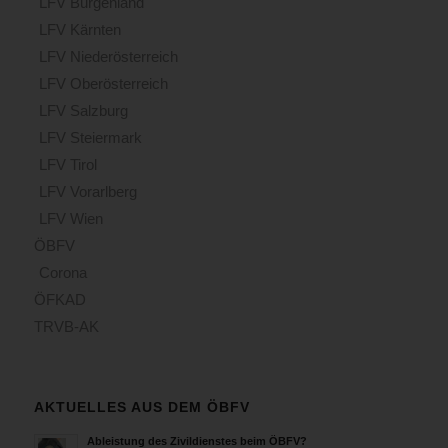
LFV Burgenland
LFV Kärnten
LFV Niederösterreich
LFV Oberösterreich
LFV Salzburg
LFV Steiermark
LFV Tirol
LFV Vorarlberg
LFV Wien
ÖBFV
Corona
ÖFKAD
TRVB-AK
AKTUELLES AUS DEM ÖBFV
Ableistung des Zivildienstes beim ÖBFV?