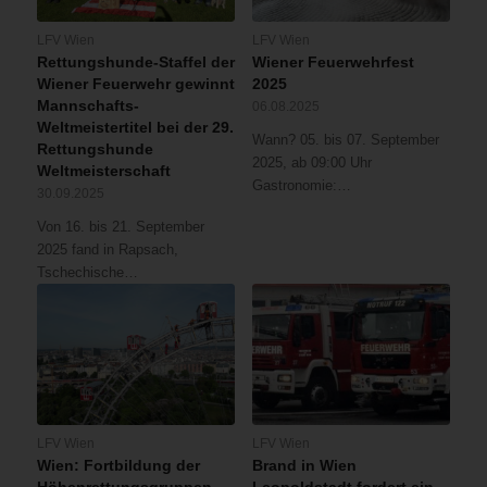
LFV Wien
LFV Wien
Rettungshunde-Staffel der
Wiener Feuerwehrfest
Wiener Feuerwehr gewinnt
2025
Mannschafts-
06.08.2025
Weltmeistertitel bei der 29.
Wann? 05. bis 07. September
Rettungshunde
2025, ab 09:00 Uhr
Weltmeisterschaft
Gastronomie:…
30.09.2025
Von 16. bis 21. September
2025 fand in Rapsach,
Tschechische…
LFV Wien
LFV Wien
Wien: Fortbildung der
Brand in Wien