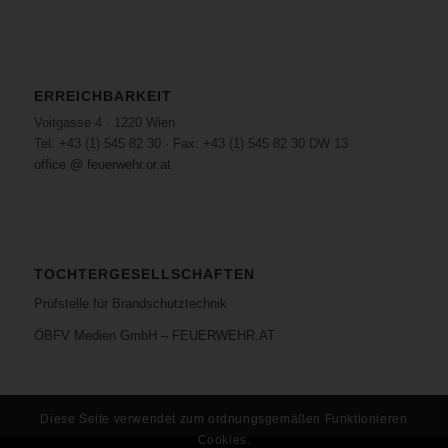
ERREICHBARKEIT
Voitgasse 4 · 1220 Wien
Tel: +43 (1) 545 82 30 · Fax: +43 (1) 545 82 30 DW 13
office @ feuerwehr.or.at
TOCHTERGESELLSCHAFTEN
Prüfstelle für Brandschutztechnik
ÖBFV Medien GmbH – FEUERWEHR.AT
Diese Seite verwendet zum ordnungsgemäßen Funktionieren
Cookies.