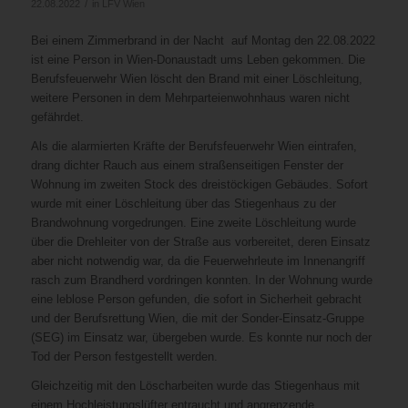
/
22.08.2022
in
LFV Wien
Bei einem Zimmerbrand in der Nacht auf Montag den 22.08.2022
ist eine Person in Wien-Donaustadt ums Leben gekommen. Die
Berufsfeuerwehr Wien löscht den Brand mit einer Löschleitung,
weitere Personen in dem Mehrparteienwohnhaus waren nicht
gefährdet.
Als die alarmierten Kräfte der Berufsfeuerwehr Wien eintrafen,
drang dichter Rauch aus einem straßenseitigen Fenster der
Wohnung im zweiten Stock des dreistöckigen Gebäudes. Sofort
wurde mit einer Löschleitung über das Stiegenhaus zu der
Brandwohnung vorgedrungen. Eine zweite Löschleitung wurde
über die Drehleiter von der Straße aus vorbereitet, deren Einsatz
aber nicht notwendig war, da die Feuerwehrleute im Innenangriff
rasch zum Brandherd vordringen konnten. In der Wohnung wurde
eine leblose Person gefunden, die sofort in Sicherheit gebracht
und der Berufsrettung Wien, die mit der Sonder-Einsatz-Gruppe
(SEG) im Einsatz war, übergeben wurde. Es konnte nur noch der
Tod der Person festgestellt werden.
Gleichzeitig mit den Löscharbeiten wurde das Stiegenhaus mit
einem Hochleistungslüfter entraucht und angrenzende