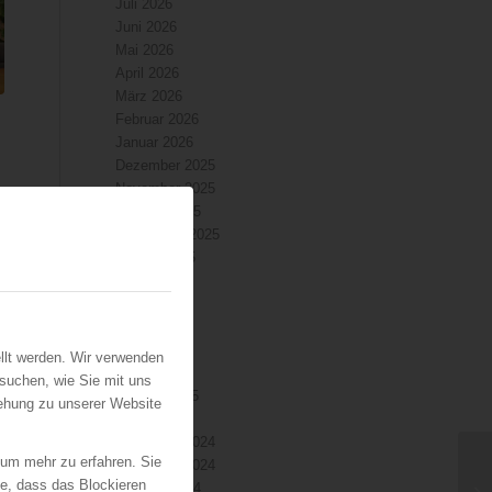
Juli 2026
Juni 2026
Mai 2026
April 2026
März 2026
Februar 2026
Januar 2026
Dezember 2025
November 2025
Oktober 2025
September 2025
August 2025
Juli 2025
Juni 2025
Mai 2025
April 2025
llt werden. Wir verwenden
März 2025
suchen, wie Sie mit uns
Februar 2025
iehung zu unserer Website
Januar 2025
Dezember 2024
 um mehr zu erfahren. Sie
November 2024
ie, dass das Blockieren
Oktober 2024