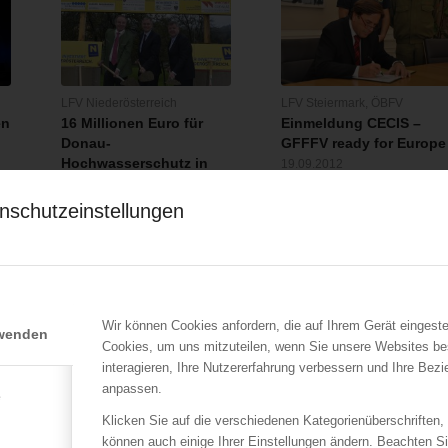
LFV Niederösterreich
LFV Steiermark
,
ÖBFV
en
16 Millionen Euro für
Einmeldung CECIS –
Donau-
GFFFV ready for Europe
Hochwasserschutz in
19.09.2012
Gottsdorf
Am Donnerstag, dem 20.
21.10.2014
nschutzeinstellungen
September 2012, fand – als
Am 17. Oktober 2014
nachfolgender…
erfolgte durch Landesrat Dr.
Stephan Pernkopf…
Wir können Cookies anfordern, die auf Ihrem Gerät eingeste
rwenden
Cookies, um uns mitzuteilen, wenn Sie unsere Websites be
interagieren, Ihre Nutzererfahrung verbessern und Ihre Bez
anpassen.
e
Klicken Sie auf die verschiedenen Kategorienüberschriften,
können auch einige Ihrer Einstellungen ändern. Beachten S