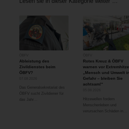
Lesen sie in dieser Kategorie weiter …
ÖBFV
ÖBFV
Ableistung des
Rotes Kreuz & ÖBFV
Zivildienstes beim
warnen vor Extremhitze
ÖBFV?
„Mensch und Umwelt i
Gefahr – bleiben Sie
07.08.2026
achtsam!“
Das Generalsekretariat des
05.08.2026
ÖBFV sucht Zivildiener für
Hitzewellen fordern
das Jahr…
Menschenleben und
verursachen Schäden in…