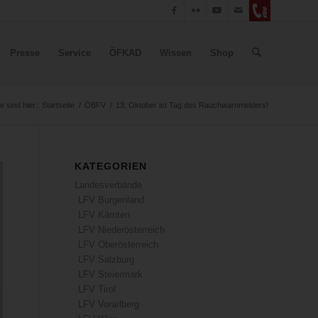
Presse
Service
ÖFKAD
Wissen
Shop
e sind hier:
Startseite
/
ÖBFV
/
13. Oktober ist Tag des Rauchwarnmelders!
KATEGORIEN
Landesverbände
LFV Burgenland
LFV Kärnten
LFV Niederösterreich
LFV Oberösterreich
LFV Salzburg
LFV Steiermark
LFV Tirol
LFV Vorarlberg