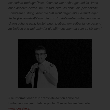
besonders wichtige Rolle, denn nur wer selbst gesund ist, kann
auch anderen helfen. Im Einsatz hilft uns dabei die persönliche
Schutzausrüstung. Aber die hilft nicht gegen alle Gefährdungen.
Jeder (Feuerwehr-)Mann, der zur Prostatakrebs-Früherkennungs-
Untersuchung geht, leistet einen Beitrag, um selbst lange gesund
zu bleiben und weiterhin für die Mitmenschen da sein zu können.“
Alle Informationen zur Krebshilfe-Aktion sowie die
Früherkennungsempfehlungen für Männer finden Sie unter:
www.loosetie.at