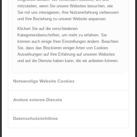
September 2023
mitzuteilen, wenn Sie unsere Websites besuchen, wie
August 2023
Sie mit uns interagieren, Ihre Nutzererfahrung verbessern
Juli 2023
und Ihre Beziehung zu unserer Website anpassen.
Juni 2023
Klicken Sie auf die verschiedenen
Mai 2023
Kategorienüberschriften, um mehr zu erfahren. Sie
können auch einige Ihrer Einstellungen ändern. Beachten
April 2023
Sie, dass das Blockieren einiger Arten von Cookies
März 2023
Auswirkungen auf Ihre Erfahrung auf unseren Websites
Februar 2023
und auf die Dienste haben kann, die wir anbieten können.
Januar 2023
Dezember 2022
Notwendige Website Cookies
November 2022
Oktober 2022
September 2022
Andere externe Dienste
August 2022
Juli 2022
Datenschutzrichtlinie
Juni 2022
Mai 2022