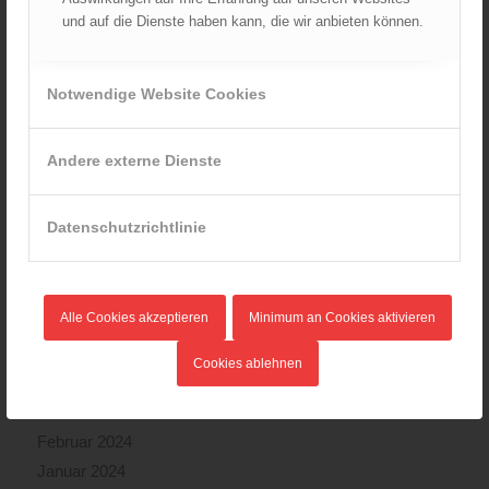
und auf die Dienste haben kann, die wir anbieten können.
April 2025
März 2025
Februar 2025
Notwendige Website Cookies
Januar 2025
Dezember 2024
Andere externe Dienste
November 2024
Oktober 2024
Datenschutzrichtlinie
September 2024
August 2024
Juli 2024
Alle Cookies akzeptieren
Minimum an Cookies aktivieren
Juni 2024
Mai 2024
Cookies ablehnen
April 2024
März 2024
Februar 2024
Januar 2024