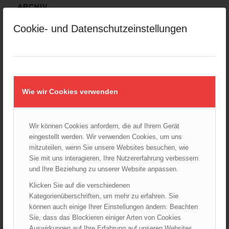
ARCHIV
August 2026
Cookie- und Datenschutzeinstellungen
Juli 2026
Juni 2026
Mai 2026
April 2026
März 2026
Wie wir Cookies verwenden
Februar 2026
Januar 2026
Wir können Cookies anfordern, die auf Ihrem Gerät
Dezember 2025
eingestellt werden. Wir verwenden Cookies, um uns
November 2025
mitzuteilen, wenn Sie unsere Websites besuchen, wie
Sie mit uns interagieren, Ihre Nutzererfahrung verbessern
Oktober 2025
und Ihre Beziehung zu unserer Website anpassen.
September 2025
Klicken Sie auf die verschiedenen
August 2025
Kategorienüberschriften, um mehr zu erfahren. Sie
Juli 2025
können auch einige Ihrer Einstellungen ändern. Beachten
Juni 2025
Sie, dass das Blockieren einiger Arten von Cookies
Auswirkungen auf Ihre Erfahrung auf unseren Websites
Mai 2025