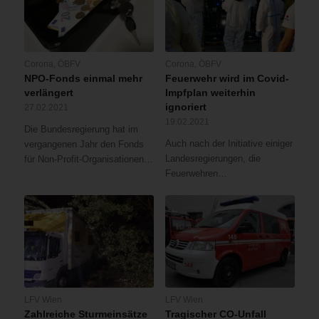
Corona
,
ÖBFV
Corona
,
ÖBFV
NPO-Fonds einmal mehr
Feuerwehr wird im Covid-
verlängert
Impfplan weiterhin
ignoriert
27.02.2021
19.02.2021
Die Bundesregierung hat im
Auch nach der Initiative einiger
vergangenen Jahr den Fonds
Landesregierungen, die
für Non-Profit-Organisationen…
Feuerwehren…
LFV Wien
LFV Wien
Zahlreiche Sturmeinsätze
Tragischer CO-Unfall