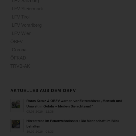
LFV Salzburg
LFV Steiermark
LFV Tirol
LFV Vorarlberg
LFV Wien
ÖBFV
Corona
ÖFKAD
TRVB-AK
AKTUELLES AUS DEM ÖBFV
Rotes Kreuz & ÖBFV warnen vor Extremhitze: „Mensch und
Umwelt in Gefahr – bleiben Sie achtsam!“
05.08.2026 - 12:38
Hitzestress im Feuerwehreinsatz: Die Mannschaft im Blick
behalten!
30.07.2026 - 08:33