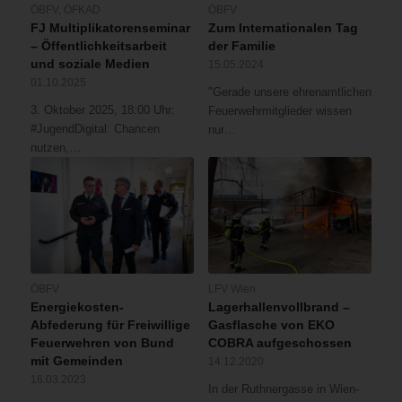
ÖBFV
,
ÖFKAD
ÖBFV
FJ Multiplikatorenseminar
Zum Internationalen Tag
– Öffentlichkeitsarbeit
der Familie
und soziale Medien
15.05.2024
01.10.2025
"Gerade unsere ehrenamtlichen
3. Oktober 2025, 18:00 Uhr:
Feuerwehrmitglieder wissen
#JugendDigital: Chancen
nur…
nutzen,…
ÖBFV
LFV Wien
Energiekosten-
Lagerhallenvollbrand –
Abfederung für Freiwillige
Gasflasche von EKO
Feuerwehren von Bund
COBRA aufgeschossen
mit Gemeinden
14.12.2020
16.03.2023
In der Ruthnergasse in Wien-