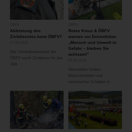
ÖBFV
ÖBFV
Ableistung des
Rotes Kreuz & ÖBFV
Zivildienstes beim ÖBFV?
warnen vor Extremhitze:
„Mensch und Umwelt in
07.08.2026
Gefahr – bleiben Sie
Das Generalsekretariat des
achtsam!“
ÖBFV sucht Zivildiener für das
05.08.2026
Jahr…
Hitzewellen fordern
Menschenleben und
verursachen Schäden in…