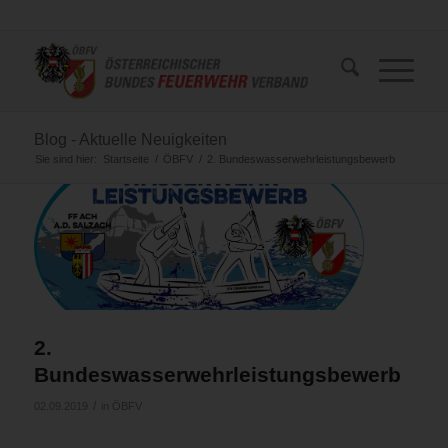
Blog - Aktuelle Neuigkeiten
Sie sind hier:
Startseite
/
ÖBFV
/
2. Bundeswasserwehrleistungsbewerb
2.
Bundeswasserwehrleistungsbewerb
/
02.09.2019
in
ÖBFV