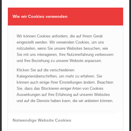
am 5. Oktober 2024
01.10.2024 - 10:48
Dramatische Menschenrettung bei Zimmerbrand
Wie wir Cookies verwenden
08.09.2024 - 11:36
Wiener Feuerwehrfest 2024
Wir können Cookies anfordern, die auf Ihrem Gerät
20.08.2024 - 13:55
eingestellt werden. Wir verwenden Cookies, um uns
mitzuteilen, wenn Sie unsere Websites besuchen, wie
Sie mit uns interagieren, Ihre Nutzererfahrung verbessern
und Ihre Beziehung zu unserer Website anpassen.
ARCHIV
Klicken Sie auf die verschiedenen
August 2026
Kategorienüberschriften, um mehr zu erfahren. Sie
Juli 2026
können auch einige Ihrer Einstellungen ändern. Beachten
Juni 2026
Sie, dass das Blockieren einiger Arten von Cookies
Auswirkungen auf Ihre Erfahrung auf unseren Websites
Mai 2026
und auf die Dienste haben kann, die wir anbieten können.
April 2026
März 2026
Februar 2026
Notwendige Website Cookies
Januar 2026