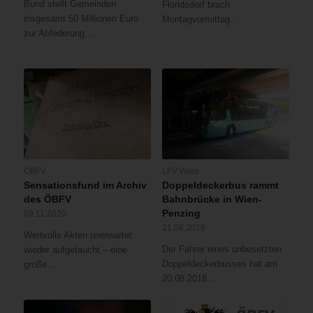
Bund stellt Gemeinden
Floridsdorf brach
insgesamt 50 Millionen Euro
Montagvormittag…
zur Abfederung…
ÖBFV
LFV Wien
Sensationsfund im Archiv
Doppeldeckerbus rammt
des ÖBFV
Bahnbrücke in Wien-
Penzing
09.11.2020
21.08.2018
Wertvolle Akten unerwartet
Der Fahrer eines unbesetzten
wieder aufgetaucht – eine
Doppeldeckerbusses hat am
große…
20.08.2018…