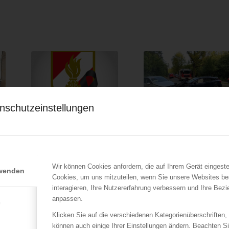
nschutzeinstellungen
ÖBFV
LFV Wien
Feuerwehrkamerad bei
Vier Verletzte bei
tragischem Unfall
Verkehrsunfall auf der
verstorben
Wiener Höhenstraße
27.04.2024
24.08.2023
Wir können Cookies anfordern, die auf Ihrem Gerät eingeste
rwenden
Cookies, um uns mitzuteilen, wenn Sie unsere Websites be
Bei einem tragischen
Auf der Höhenstraße prallen
interagieren, Ihre Nutzererfahrung verbessern und Ihre Bez
Verkehrsunfall ist gestern,
am 23.08.2023 zwei Pkw
anpassen.
am 27. April…
zusammen.…
e
Klicken Sie auf die verschiedenen Kategorienüberschriften,
können auch einige Ihrer Einstellungen ändern. Beachten S