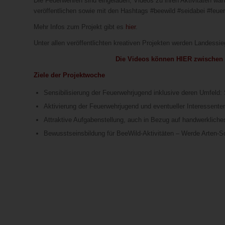
Die Feuerwehren sind eingeladen, Videos zu ihren Aktivitäten wä
veröffentlichen sowie mit den Hashtags #beewild #seidabei #feue
Mehr Infos zum Projekt gibt es
hier
.
Unter allen veröffentlichten kreativen Projekten werden Landessie
Die Videos können
HIER
zwischen 1
Ziele der Projektwoche
Sensibilisierung der Feuerwehrjugend inklusive deren Umfeld
Aktivierung der Feuerwehrjugend und eventueller Interessente
Attraktive Aufgabenstellung, auch in Bezug auf handwerklich
Bewusstseinsbildung für BeeWild-Aktivitäten – Werde Arten-S