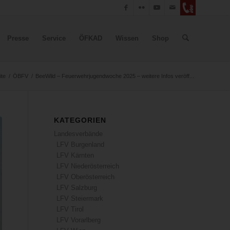
Presse
Service
ÖFKAD
Wissen
Shop
ite
/
ÖBFV
/
BeeWild – Feuerwehrjugendwoche 2025 – weitere Infos veröff...
KATEGORIEN
Landesverbände
LFV Burgenland
LFV Kärnten
LFV Niederösterreich
LFV Oberösterreich
LFV Salzburg
LFV Steiermark
LFV Tirol
LFV Vorarlberg