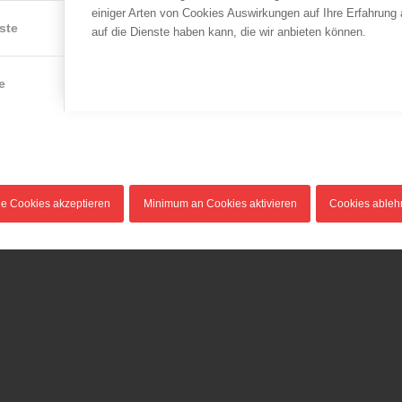
einiger Arten von Cookies Auswirkungen auf Ihre Erfahrung
ste
auf die Dienste haben kann, die wir anbieten können.
e
LFV Wien
LFV Wien
Krönungsgesims stürzt
Brand in Hochhaus
auf Gehsteig
21.02.2014
20.02.2015
Am 21. Februar 2014 kam e
i
Am 20. Februar 2015, kurz
in den Abendstunden zu
le Cookies akzeptieren
Minimum an Cookies aktivieren
Cookies able
nach Mittag, löste sich bei
einem Brand…
einem…