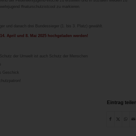
hrend der Feuerwehrjugend-Woche zu erstellen und in sozialen Medien zu
rwehrjugend #naturschutzistcool zu markieren.
ger und danach drei Bundessieger (1. bis 3. Platz) gewählt.
4. April und 8. Mai 2025 hochgeladen werden!
: Schutz der Umwelt ist auch Schutz der Menschen
n
es Geschick
chutzpatron!
Eintrag teile