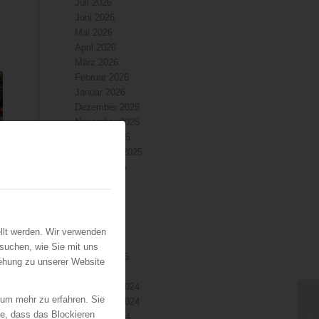
Juli 2026
Juni 2026
Mai 2026
April 2026
März 2026
Februar 2026
Januar 2026
Dezember 2025
November 2025
Oktober 2025
September 2025
August 2025
Juli 2025
Juni 2025
Mai 2025
April 2025
llt werden. Wir verwenden
März 2025
suchen, wie Sie mit uns
Februar 2025
iehung zu unserer Website
Januar 2025
Dezember 2024
 um mehr zu erfahren. Sie
November 2024
ie, dass das Blockieren
Oktober 2024