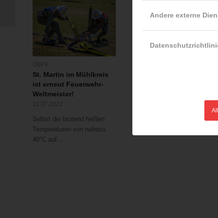
„Musterrichtlinie –
Andere externe Dien
VERWENDUNG VON
DROHNEN...
Datenschutzrichtlini
ÖBFV
ÖBFV
St. Martin im Mühlkreis
Feuerwehr dankt
ist erneut Feuerwehr-
Arbeitgebern
Weltmeister!
23.03.2022
22.07.2022
Vier statt üblicherweise zwe
Al
Selbst die brütend heißen
Jahre hat es gedauert, bis
Temperaturen von nahezu
der…
40°C auf…