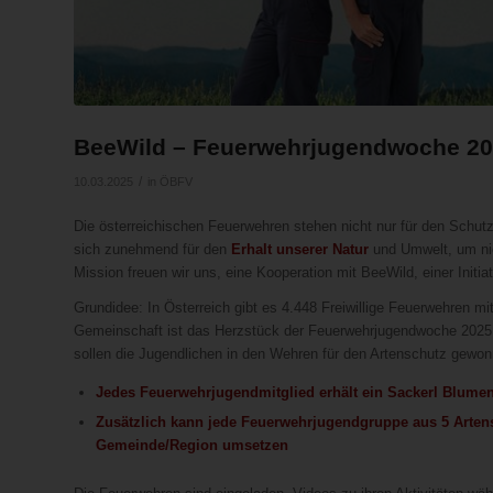
BeeWild – Feuerwehrjugendwoche 2025
/
10.03.2025
in
ÖBFV
Die österreichischen Feuerwehren stehen nicht nur für den Schu
sich zunehmend für den
Erhalt unserer Natur
und Umwelt, um nic
Mission freuen wir uns, eine Kooperation mit BeeWild, einer Init
Grundidee: In Österreich gibt es 4.448 Freiwillige Feuerwehren m
Gemeinschaft ist das Herzstück der Feuerwehrjugendwoche 202
sollen die Jugendlichen in den Wehren für den Artenschutz gewo
Jedes Feuerwehrjugendmitglied erhält ein Sackerl Blum
Zusätzlich kann jede Feuerwehrjugendgruppe aus 5 Artens
Gemeinde/Region umsetzen