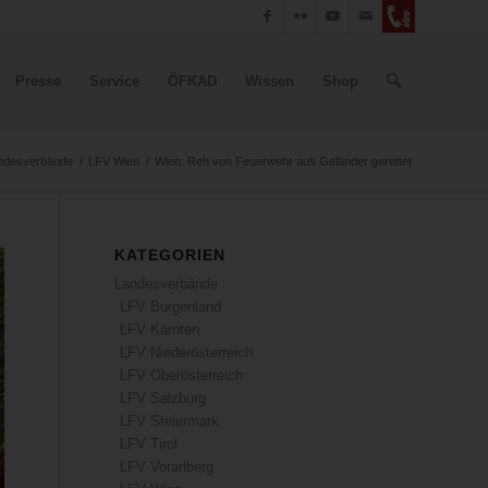
Presse
Service
ÖFKAD
Wissen
Shop
ndesverbände
/
LFV Wien
/
Wien: Reh von Feuerwehr aus Geländer gerettet
KATEGORIEN
Landesverbände
LFV Burgenland
LFV Kärnten
LFV Niederösterreich
LFV Oberösterreich
LFV Salzburg
LFV Steiermark
LFV Tirol
LFV Vorarlberg