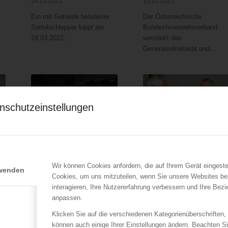
24.03.2022
15.02.2021
Ein mit Getreide beladener
Der Österreichische
Sattelschlepper kippt am
Bundesfeuerwehrverband
24.03.2022…
verstärkt das
Generalsekretariat und…
nschutzeinstellungen
LFV Wien
ÖBFV
Zimmerbrand Wien 16
OBR Siegfried
Hörschläger erhält hohe
Wir können Cookies anfordern, die auf Ihrem Gerät eingeste
22.01.2015
rwenden
Auszeichnung
Cookies, um uns mitzuteilen, wenn Sie unsere Websites be
Am 21. Jänner 2015 Abends
05.12.2014
interagieren, Ihre Nutzererfahrung verbessern und Ihre Bez
ist es im 16. Bezirk zu einem
anpassen.
e
Der langjährige Leiter des
Zimmervollbrand…
Sachgebietes Wasserwehr-
Klicken Sie auf die verschiedenen Kategorienüberschriften,
und Tauchdienst…
können auch einige Ihrer Einstellungen ändern. Beachten S