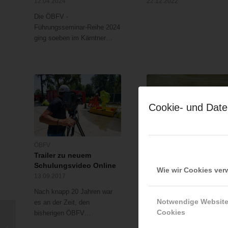
12.04.2024
22.12.2022
Die ÖBFV -
Führungsseminar-Reihe 2024
ging soeben im Kärntner…
Cookie- und Date
ÖBFV
LFV Wien
Trailer zu neuem
Blinde Frau vor dem
Schulungsvideo Online
Ertrinken gerettet
Wie wir Cookies ve
13.09.2017
26.07.2017
Nach knapp 20 Jahren war
Am 25.07.2017 verlohr eine
Notwendige Websit
es an der Zeit, den
blinde Schwimmerin beim
Cookies
bisherigen ÖBFV…
Schwimmtraining…
ÖBFV-RL VB-01