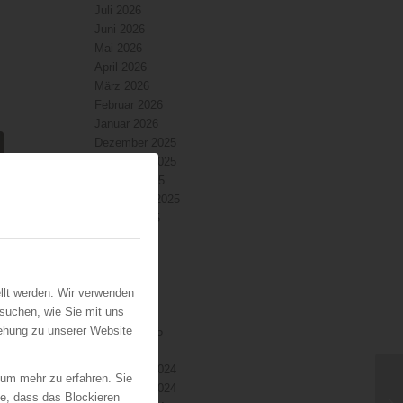
Juli 2026
Juni 2026
Mai 2026
April 2026
März 2026
Februar 2026
Januar 2026
Dezember 2025
November 2025
Oktober 2025
September 2025
August 2025
Juli 2025
Juni 2025
Mai 2025
llt werden. Wir verwenden
April 2025
suchen, wie Sie mit uns
März 2025
iehung zu unserer Website
Februar 2025
Januar 2025
Dezember 2024
 um mehr zu erfahren. Sie
November 2024
ie, dass das Blockieren