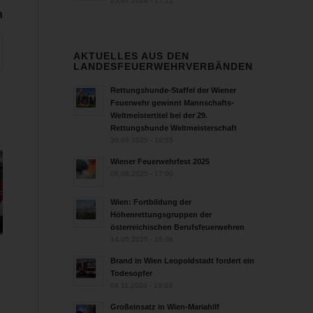
25.07.2026 - 17:21
n
AKTUELLES AUS DEN
LANDESFEUERWEHRVERBÄNDEN
Rettungshunde-Staffel der Wiener
Feuerwehr gewinnt Mannschafts-
Weltmeistertitel bei der 29.
Rettungshunde Weltmeisterschaft
30.09.2025 - 10:55
Wiener Feuerwehrfest 2025
06.08.2025 - 17:00
Wien: Fortbildung der
Höhenrettungsgruppen der
österreichischen Berufsfeuerwehren
14.05.2025 - 15:08
Brand in Wien Leopoldstadt fordert ein
Todesopfer
n
04.11.2024 - 13:03
Großeinsatz in Wien-Mariahilf