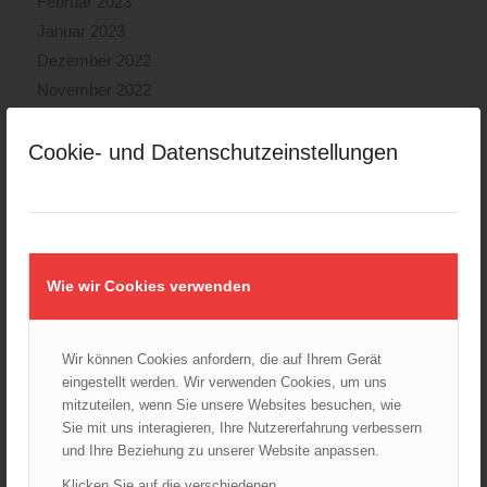
Februar 2023
Januar 2023
Dezember 2022
November 2022
Oktober 2022
September 2022
Cookie- und Datenschutzeinstellungen
August 2022
Juli 2022
Juni 2022
Mai 2022
Wie wir Cookies verwenden
April 2022
März 2022
Februar 2022
Wir können Cookies anfordern, die auf Ihrem Gerät
Januar 2022
eingestellt werden. Wir verwenden Cookies, um uns
mitzuteilen, wenn Sie unsere Websites besuchen, wie
Dezember 2021
Sie mit uns interagieren, Ihre Nutzererfahrung verbessern
November 2021
und Ihre Beziehung zu unserer Website anpassen.
Oktober 2021
Klicken Sie auf die verschiedenen