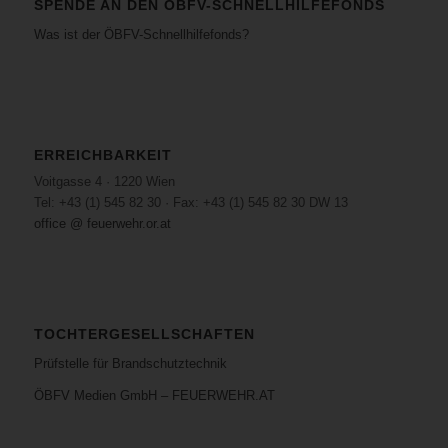
SPENDE AN DEN ÖBFV-SCHNELLHILFEFONDS
Was ist der ÖBFV-Schnellhilfefonds?
ERREICHBARKEIT
Voitgasse 4 · 1220 Wien
Tel: +43 (1) 545 82 30 · Fax: +43 (1) 545 82 30 DW 13
office @ feuerwehr.or.at
TOCHTERGESELLSCHAFTEN
Prüfstelle für Brandschutztechnik
ÖBFV Medien GmbH – FEUERWEHR.AT