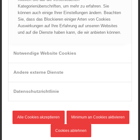
September 2021
Kategorienüberschriften, um mehr zu erfahren. Sie
August 2021
können auch einige Ihrer Einstellungen ändern. Beachten
Sie, dass das Blockieren einiger Arten von Cookies
Juli 2021
Auswirkungen auf Ihre Erfahrung auf unseren Websites
Juni 2021
und auf die Dienste haben kann, die wir anbieten können.
Mai 2021
April 2021
Notwendige Website Cookies
März 2021
Februar 2021
Januar 2021
Andere externe Dienste
Dezember 2020
November 2020
Datenschutzrichtlinie
Oktober 2020
September 2020
August 2020
Alle Cookies akzeptieren
Minimum an Cookies aktivieren
Juli 2020
Juni 2020
Cookies ablehnen
Mai 2020