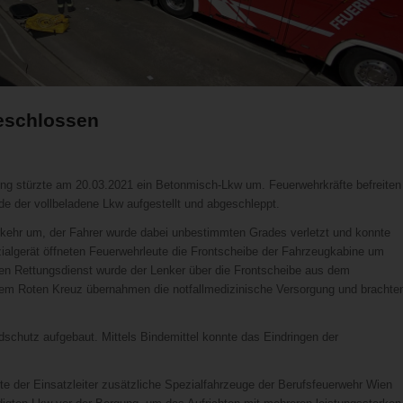
eschlossen
ing stürzte am 20.03.2021 ein Betonmisch-Lkw um. Feuerwehrkräfte befreiten
e der vollbeladene Lkw aufgestellt und abgeschleppt.
kehr um, der Fahrer wurde dabei unbestimmten Grades verletzt und konnte
zialgerät öffneten Feuerwehrleute die Frontscheibe der Fahrzeugkabine um
 den Rettungsdienst wurde der Lenker über die Frontscheibe aus dem
dem Roten Kreuz übernahmen die notfallmedizinische Versorgung und brachte
dschutz aufgebaut. Mittels Bindemittel konnte das Eindringen der
te der Einsatzleiter zusätzliche Spezialfahrzeuge der Berufsfeuerwehr Wien