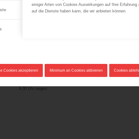
einiger Arten von Cookies Auswirkungen auf Ihre Erfahrung
ste
auf die Dienste haben kann, die wir anbieten können.
e
LFV Wien
LFV Wien
Großeinsatz der
Toter bei erloschenem
Berufsfeuerwehr Wien in
Brand
Favoriten
08.11.2014
24.05.2019
Zu einem Wohnungsbrand
le Cookies akzeptieren
Minimum an Cookies aktivieren
Cookies able
Die Berufsfeuerwehr Wien
wurde die Wiener
wurde am 24.05.2019 gegen
Berufsfeuerwehr um 19.20…
9.30 Uhr wegen…