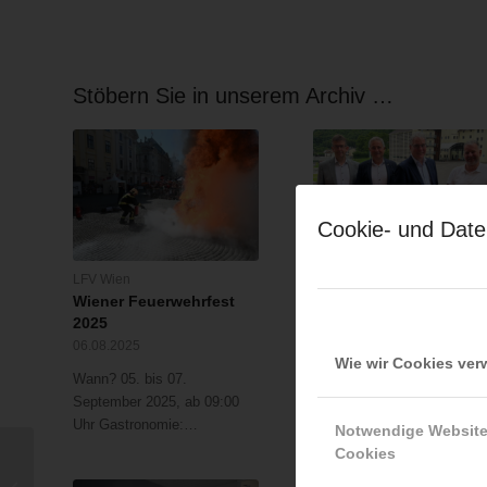
Stöbern Sie in unserem Archiv …
Cookie- und Date
LFV Wien
ÖBFV
Wiener Feuerwehrfest
Internationales Treffen
2025
in Südtirol
06.08.2025
28.05.2024
Wie wir Cookies ve
Wann? 05. bis 07.
Zum Informationsaustausc
September 2025, ab 09:00
mit dem Ziel, verschiedene
Uhr Gastronomie:…
Themen und…
Notwendige Websit
Cookies
Keine großen
Erwartungen an Covid-