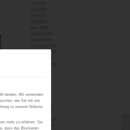
Juli 2026
Juni 2026
Mai 2026
April 2026
März 2026
Februar 2026
Januar 2026
Dezember 2025
November 2025
Oktober 2025
September 2025
August 2025
Juli 2025
Juni 2025
Mai 2025
llt werden. Wir verwenden
April 2025
suchen, wie Sie mit uns
März 2025
iehung zu unserer Website
Februar 2025
Januar 2025
…
Dezember 2024
 um mehr zu erfahren. Sie
November 2024
ie, dass das Blockieren