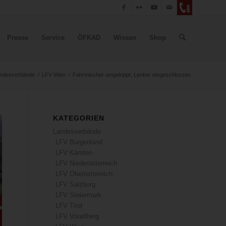
Presse
Service
ÖFKAD
Wissen
Shop
ndesverbände
/
LFV Wien
/
Fahrmischer umgekippt, Lenker eingeschlossen
KATEGORIEN
Landesverbände
LFV Burgenland
LFV Kärnten
LFV Niederösterreich
LFV Oberösterreich
LFV Salzburg
LFV Steiermark
LFV Tirol
LFV Vorarlberg