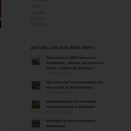
LFV Wien
ÖBFV
Corona
ÖFKAD
TRVB-AK
AKTUELLES AUS DEM ÖBFV
Rotes Kreuz & ÖBFV warnen vor
Extremhitze: „Mensch und Umwelt in
Gefahr – bleiben Sie achtsam!“
05.08.2026 - 12:38
Hitzestress im Feuerwehreinsatz: Die
Mannschaft im Blick behalten!
30.07.2026 - 08:33
n
Siegerehrung bei der Feuerwehr-
Weltmeisterschaft in Eisenstadt
26.07.2026 - 13:39
Österreich ist erneut Feuerwehr-
Weltmeister!