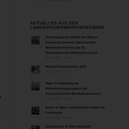
25.07.2026 - 17:21
AKTUELLES AUS DEN
LANDESFEUERWEHRVERBÄNDEN
Rettungshunde-Staffel der Wiener
Feuerwehr gewinnt Mannschafts-
Weltmeistertitel bei der 29.
Rettungshunde Weltmeisterschaft
30.09.2025 - 10:55
Wiener Feuerwehrfest 2025
06.08.2025 - 17:00
Wien: Fortbildung der
Höhenrettungsgruppen der
österreichischen Berufsfeuerwehren
n
14.05.2025 - 15:08
Brand in Wien Leopoldstadt fordert ein
Todesopfer
04.11.2024 - 13:03
Großeinsatz in Wien-Mariahilf