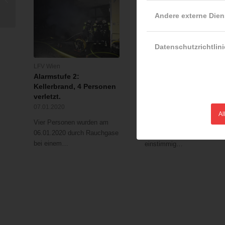
Impfplan
Andere externe Dien
Datenschutzrichtlini
LFV Wien
ÖBFV
Alarmstufe 2:
Fragen und Antworten
Kellerbrand, 4 Personen
zu FW-Kennzeichen
verletzt.
14.11.2019
07.01.2020
Anfang Juli wurde die 37.
Al
Vier Personen wurden am
Novelle des
06.01.2020 durch Rauchgase
Kraftfahrgesetzes
bei einem…
einstimmig…