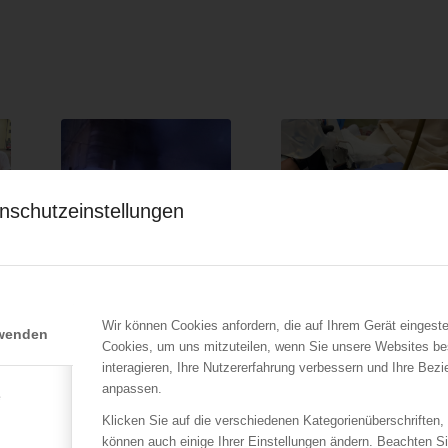
nschutzeinstellungen
LFV Wien
LFV Wien
Supermarktbrand in
Finger stecken in
Wien – Landstraße
Türrahmen fest
24.07.2022
04.05.2021
Wir können Cookies anfordern, die auf Ihrem Gerät eingeste
rwenden
Cookies, um uns mitzuteilen, wenn Sie unsere Websites be
h
Bei einem Geschäftsbrand
Ein Bursche steckte am
interagieren, Ihre Nutzererfahrung verbessern und Ihre Bez
schlagen Flammen durch
03.05.2021 mit zwei Fingern
anpassen.
eine geborstene…
in einem Metall-Türrahmen
e
Klicken Sie auf die verschiedenen Kategorienüberschriften,
können auch einige Ihrer Einstellungen ändern. Beachten S