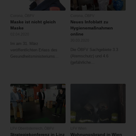
Corona
,
ÖBFV
Corona
,
ÖBFV
Maske ist nicht gleich
Neues Infoblatt zu
Maske
Hygienemaßnahmen
online
02.04.2020
30.03.2020
Im am 31. März
Die ÖBFV Sachgebiete 3.3
veröffentlichten Erlass des
(Atemschutz) und 4.6
Gesundheitsministeriums…
(gefährliche…
LFV Oberösterreich
,
ÖBFV
LFV Wien
Strategiekonferenz in Linz
Wohnungsbrand in Wien