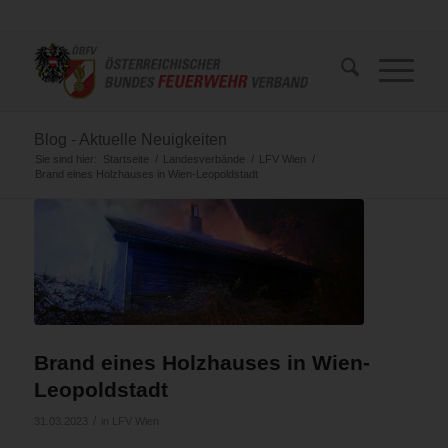
Blog - Aktuelle Neuigkeiten
Sie sind hier:
Startseite
/
Landesverbände
/
LFV Wien
/
Brand eines Holzhauses in Wien-Leopoldstadt
Brand eines Holzhauses in Wien-
Leopoldstadt
/
31.03.2023
in
LFV Wien