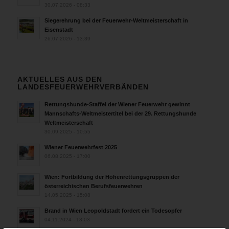
30.07.2026 - 08:33
Siegerehrung bei der Feuerwehr-Weltmeisterschaft in
Eisenstadt
26.07.2026 - 13:39
AKTUELLES AUS DEN
LANDESFEUERWEHRVERBÄNDEN
Rettungshunde-Staffel der Wiener Feuerwehr gewinnt
Mannschafts-Weltmeistertitel bei der 29. Rettungshunde
Weltmeisterschaft
30.09.2025 - 10:55
Wiener Feuerwehrfest 2025
06.08.2025 - 17:00
Wien: Fortbildung der Höhenrettungsgruppen der
österreichischen Berufsfeuerwehren
14.05.2025 - 15:08
Brand in Wien Leopoldstadt fordert ein Todesopfer
04.11.2024 - 13:03