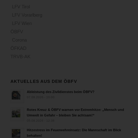
LFV Tirol
LFV Vorarlberg
LFV Wien
ÖBFV
Corona
ÖFKAD
TRVB-AK
AKTUELLES AUS DEM ÖBFV
Ableistung des Zivildienstes beim ÖBFV?
07.08.2026 - 10:00
Rotes Kreuz & ÖBFV warnen vor Extremhitze: „Mensch und
Umwelt in Gefahr – bleiben Sie achtsam!“
05.08.2026 - 12:38
Hitzestress im Feuerwehreinsatz: Die Mannschaft im Blick
behalten!