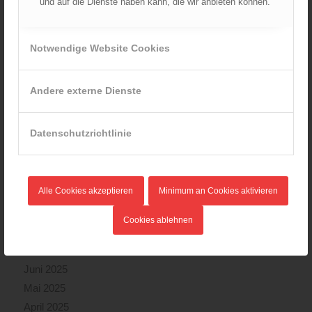
und auf die Dienste haben kann, die wir anbieten können.
August 2026
Juli 2026
Juni 2026
Notwendige Website Cookies
Mai 2026
April 2026
Andere externe Dienste
März 2026
Februar 2026
Datenschutzrichtlinie
Januar 2026
Dezember 2025
November 2025
Alle Cookies akzeptieren
Minimum an Cookies aktivieren
Oktober 2025
September 2025
Cookies ablehnen
August 2025
Juli 2025
Juni 2025
Mai 2025
April 2025