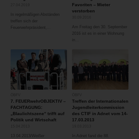
Favoriten – Mieter
27.04.2019
verstorben
In regelmäßigen Abständen
30.09.2016
treffen sich der
Am Freitag den 30. September
Feuerwehrpräsident,…
2016 ist es in einer Wohnung
in…
ÖBFV
ÖBFV
7. FEUERwehrOBJEKTIV –
Treffen der Internationalen
FACHTAGUNG:
Jugendleiterkommission
„Blaulichtszene“ trifft auf
des CTIF in Adnet vom 14-
Politik und Wirtschaft
17.03.2013
15.04.2013
19.03.2013
13.04.2013/Weißer
In Adnet fand die 88.