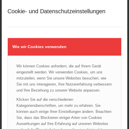
Großeinsatz in Wien-Mariahilf
Cookie- und Datenschutzeinstellungen
28.10.2024 - 11:13
Kellerbrand in Wien Meidling mit Todesfolge
25.10.2024 - 10:02
Wiener Sicherheitsfest 2024
24.10.2024 - 10:02
Wie wir Cookies verwenden
Wiener Feuerwehrmuseum bei der Lange Nacht der Museen
am 5. Oktober 2024
Wir können Cookies anfordern, die auf Ihrem Gerät
01.10.2024 - 10:48
eingestellt werden. Wir verwenden Cookies, um uns
Dramatische Menschenrettung bei Zimmerbrand
mitzuteilen, wenn Sie unsere Websites besuchen, wie
08.09.2024 - 11:36
Sie mit uns interagieren, Ihre Nutzererfahrung verbessern
und Ihre Beziehung zu unserer Website anpassen.
Wiener Feuerwehrfest 2024
20.08.2024 - 13:55
Klicken Sie auf die verschiedenen
Kategorienüberschriften, um mehr zu erfahren. Sie
können auch einige Ihrer Einstellungen ändern. Beachten
Sie, dass das Blockieren einiger Arten von Cookies
ARCHIV
Auswirkungen auf Ihre Erfahrung auf unseren Websites