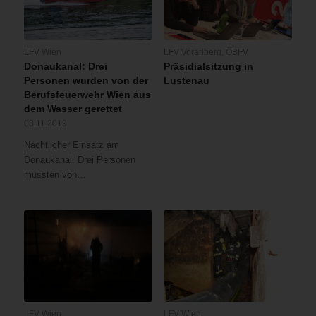
LFV Wien
LFV Vorarlberg
,
ÖBFV
Donaukanal: Drei
Präsidialsitzung in
Personen wurden von der
Lustenau
Berufsfeuerwehr Wien aus
dem Wasser gerettet
03.11.2019
Nächtlicher Einsatz am
Donaukanal. Drei Personen
mussten von…
LFV Wien
LFV Wien