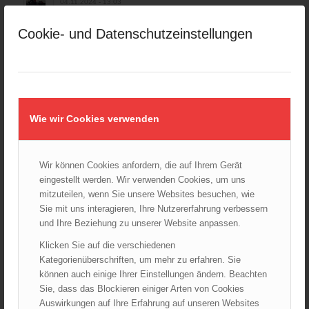
04.11.2024 - 13:03
Großeinsatz in Wien-Mariahilf
Cookie- und Datenschutzeinstellungen
28.10.2024 - 11:13
Kellerbrand in Wien Meidling mit Todesfolge
25.10.2024 - 10:02
Wiener Sicherheitsfest 2024
Wie wir Cookies verwenden
24.10.2024 - 10:02
Wiener Feuerwehrmuseum bei der Lange Nacht der Museen
am 5. Oktober 2024
Wir können Cookies anfordern, die auf Ihrem Gerät
01.10.2024 - 10:48
eingestellt werden. Wir verwenden Cookies, um uns
mitzuteilen, wenn Sie unsere Websites besuchen, wie
Dramatische Menschenrettung bei Zimmerbrand
08.09.2024 - 11:36
Sie mit uns interagieren, Ihre Nutzererfahrung verbessern
und Ihre Beziehung zu unserer Website anpassen.
Wiener Feuerwehrfest 2024
Klicken Sie auf die verschiedenen
20.08.2024 - 13:55
Kategorienüberschriften, um mehr zu erfahren. Sie
können auch einige Ihrer Einstellungen ändern. Beachten
Sie, dass das Blockieren einiger Arten von Cookies
Auswirkungen auf Ihre Erfahrung auf unseren Websites
ARCHIV