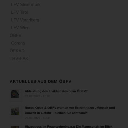
LFV Steiermark
LFV Tirol
LFV Vorarlberg
LFV Wien
ÖBFV
Corona
ÖFKAD
TRVB-AK
AKTUELLES AUS DEM ÖBFV
Ableistung des Zivildienstes beim ÖBFV?
07.08.2026 - 10:00
Rotes Kreuz & ÖBFV warnen vor Extremhitze: „Mensch und
Umwelt in Gefahr – bleiben Sie achtsam!“
05.08.2026 - 12:38
Hitzestress im Feuerwehreinsatz: Die Mannschaft im Blick