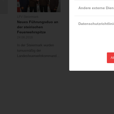
Favoriten
Andere externe Dien
LFV Steiermark
LFV Wien
Neues Führungsduo an
Tödlicher Verkehrsunfal
Datenschutzrichtlini
der steirischen
in Wien-Donaustadt
Feuerwehrspitze
13.05.2016
24.06.2018
Im Kreuzungsbereich
In der Steiermark wurden
Erzherzog-Karl-Straße und
turnusmäßig der
Arminenstraße…
Landesfeuerwehrkommandant…
Al