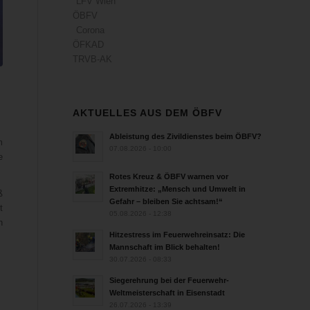
LFV Wien
ÖBFV
Corona
ÖFKAD
TRVB-AK
AKTUELLES AUS DEM ÖBFV
Ableistung des Zivildienstes beim ÖBFV?
m
07.08.2026 - 10:00
e
Rotes Kreuz & ÖBFV warnen vor
Extremhitze: „Mensch und Umwelt in
ß
Gefahr – bleiben Sie achtsam!“
t
05.08.2026 - 12:38
n
Hitzestress im Feuerwehreinsatz: Die
Mannschaft im Blick behalten!
30.07.2026 - 08:33
Siegerehrung bei der Feuerwehr-
Weltmeisterschaft in Eisenstadt
26.07.2026 - 13:39