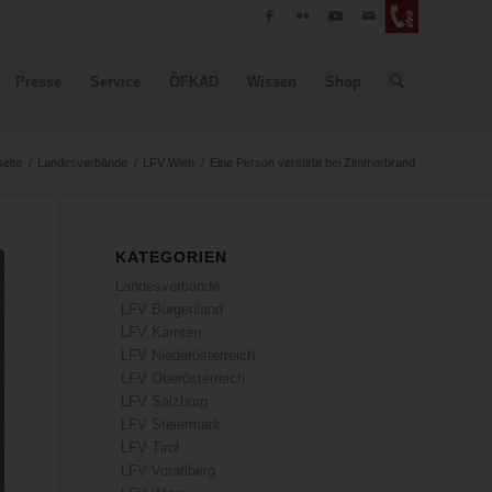
Presse
Service
ÖFKAD
Wissen
Shop
seite
/
Landesverbände
/
LFV Wien
/
Eine Person verstirbt bei Zimmerbrand
KATEGORIEN
Landesverbände
LFV Burgenland
LFV Kärnten
LFV Niederösterreich
LFV Oberösterreich
LFV Salzburg
LFV Steiermark
LFV Tirol
LFV Vorarlberg