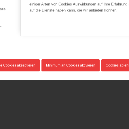
einiger Arten von Cookies Auswirkungen auf Ihre Erfahrung
ste
auf die Dienste haben kann, die wir anbieten können.
LFV Wien
LFV Wien
l
Dachbrand
Umgestürzter
e
Turmdrehkran in Wien
29.07.2014
Josefstadt
Aus bisher unbekannter
12.07.2014
Ursache ist es am 29. Juli
Die Wiener Berufsfeuerwehr
2014 in einem…
(MA 68) hat am 12. Juli
2014 gegen…
le Cookies akzeptieren
Minimum an Cookies aktivieren
Cookies able