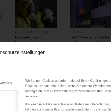
r
LFV Oberösterreich
,
ÖBFV
LFV Wien
Internationale
Ein Schwerverletzter bei
Grossübung in Linz
Explosion und Brand
geplant
17.12.2022
nschutzeinstellungen
08.05.2023
Bei einem Brand mit
FORMATEX23 steht für Full
Explosion am 17.12.2022
…
Operational Response to
werden ein Mann und…
Major Accidents…
Wir können Cookies anfordern, die auf Ihrem Gerät eingeste
rwenden
Cookies, um uns mitzuteilen, wenn Sie unsere Websites be
interagieren, Ihre Nutzererfahrung verbessern und Ihre Bez
anpassen.
e
Klicken Sie auf die verschiedenen Kategorienüberschriften,
können auch einige Ihrer Einstellungen ändern. Beachten S