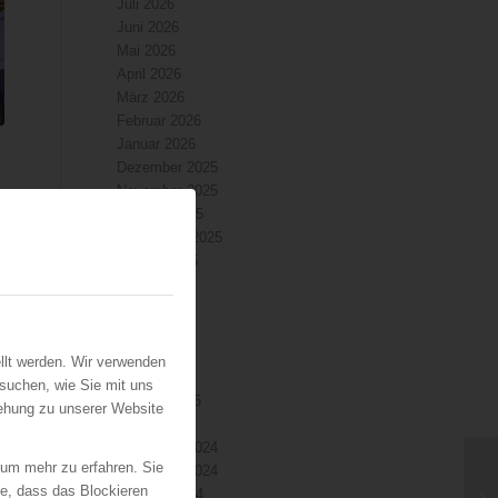
Juli 2026
Juni 2026
Mai 2026
April 2026
März 2026
Februar 2026
Januar 2026
Dezember 2025
November 2025
Oktober 2025
September 2025
August 2025
Juli 2025
Juni 2025
Mai 2025
April 2025
llt werden. Wir verwenden
März 2025
suchen, wie Sie mit uns
Februar 2025
iehung zu unserer Website
Januar 2025
Dezember 2024
 um mehr zu erfahren. Sie
November 2024
ie, dass das Blockieren
Oktober 2024