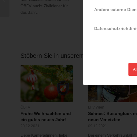
05.08.2026
ÖBFV sucht Zivildiener für
Andere externe Dien
Hitzewellen fordern
das Jahr…
Menschenleben und
verursachen Schäden in…
Datenschutzrichtlini
Stöbern Sie in unserem Archiv …
Al
ÖBFV
LFV Wien
Frohe Weihnachten und
Schnee: Busunglück m
ein gutes neues Jahr!
neun Verletzten
20.12.2021
09.12.2021
Liebe Kameradinnen, liebe
Bei einem Verkehrsunfall mi