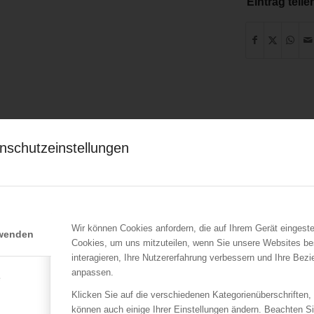
Eintrag teile
nschutzeinstellungen
Wir können Cookies anfordern, die auf Ihrem Gerät eingeste
rwenden
ÖBFV
ÖBFV
Cookies, um uns mitzuteilen, wenn Sie unsere Websites be
Hitzestress im
Siegerehrung bei der
interagieren, Ihre Nutzererfahrung verbessern und Ihre Bez
:
Feuerwehreinsatz: Die
Feuerwehr-
anpassen.
n
Mannschaft im Blick
Weltmeisterschaft in
e
behalten!
Eisenstadt
Klicken Sie auf die verschiedenen Kategorienüberschriften,
30.07.2026
26.07.2026
können auch einige Ihrer Einstellungen ändern. Beachten S