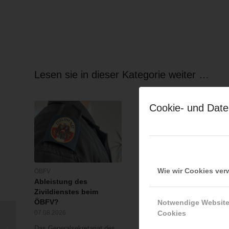
Lesen sie in dieser Kategorie weiter …
Cookie- und Date
Wie wir Cookies ve
ÖBFV
ÖBFV
Ableistung des
Rotes Kreuz & ÖBFV
Zivildienstes beim
warnen vor Extremhitze
ÖBFV?
„Mensch und Umwelt i
Notwendige Websit
Gefahr – bleiben Sie
Cookies
07.08.2026
achtsam!“
Das Generalsekretariat des
Verkehrsunfall S 2