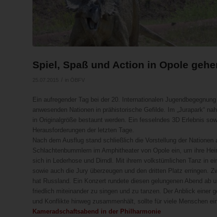
Spiel, Spaß und Action in Opole gehe
/
25.07.2015
in
ÖBFV
Ein aufregender Tag bei der 20. Internationalen Jugendbegegnung i
anwesenden Nationen in prähistorische Gefilde. Im „Jurapark“ n
in Originalgröße bestaunt werden. Ein fesselndes 3D Erlebnis so
Herausforderungen der letzten Tage.
Nach dem Ausflug stand schließlich die Vorstellung der Nationen
Schlachtenbummlern im Amphitheater von Opole ein, um ihre Heima
sich in Lederhose und Dirndl. Mit ihrem volkstümlichen Tanz in ei
sowie auch die Jury überzeugen und den dritten Platz erringen.
hat Russland. Ein Konzert rundete diesen gelungenen Abend ab u
friedlich miteinander zu singen und zu tanzen. Der Anblick einer
und Konflikte hinweg zusammenhält, sollte für viele Menschen ein
Kameradschaftsabend in der Philharmonie