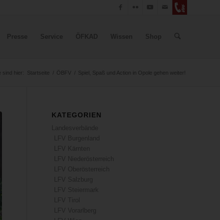
Presse
Service
ÖFKAD
Wissen
Shop
e sind hier:
Startseite
/
ÖBFV
/
Spiel, Spaß und Action in Opole gehen weiter!
KATEGORIEN
Landesverbände
LFV Burgenland
LFV Kärnten
LFV Niederösterreich
LFV Oberösterreich
LFV Salzburg
LFV Steiermark
LFV Tirol
LFV Vorarlberg