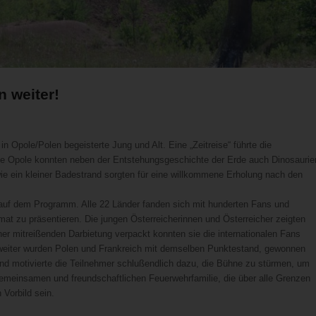
n weiter!
n Opole/Polen begeisterte Jung und Alt. Eine „Zeitreise“ führte die
ahe Opole konnten neben der Entstehungsgeschichte der Erde auch Dinosaurie
wie ein kleiner Badestrand sorgten für eine willkommene Erholung nach den
 auf dem Programm. Alle 22 Länder fanden sich mit hunderten Fans und
t zu präsentieren. Die jungen Österreicherinnen und Österreicher zeigten
ner mitreißenden Darbietung verpackt konnten sie die internationalen Fans
 Zweiter wurden Polen und Frankreich mit demselben Punktestand, gewonnen
nd motivierte die Teilnehmer schlußendlich dazu, die Bühne zu stürmen, um
 gemeinsamen und freundschaftlichen Feuerwehrfamilie, die über alle Grenzen
 Vorbild sein.