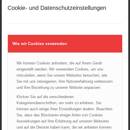
28.10.2024 - 11:13
Cookie- und Datenschutzeinstellungen
Kellerbrand in Wien Meidling mit Todesfolge
25.10.2024 - 10:02
Wiener Sicherheitsfest 2024
24.10.2024 - 10:02
Wie wir Cookies verwenden
Wiener Feuerwehrmuseum bei der Lange Nacht der Museen
am 5. Oktober 2024
01.10.2024 - 10:48
Wir können Cookies anfordern, die auf Ihrem Gerät
eingestellt werden. Wir verwenden Cookies, um uns
Dramatische Menschenrettung bei Zimmerbrand
08.09.2024 - 11:36
mitzuteilen, wenn Sie unsere Websites besuchen, wie
Sie mit uns interagieren, Ihre Nutzererfahrung verbessern
Wiener Feuerwehrfest 2024
und Ihre Beziehung zu unserer Website anpassen.
20.08.2024 - 13:55
Klicken Sie auf die verschiedenen
Kategorienüberschriften, um mehr zu erfahren. Sie
können auch einige Ihrer Einstellungen ändern. Beachten
Sie, dass das Blockieren einiger Arten von Cookies
ARCHIV
Auswirkungen auf Ihre Erfahrung auf unseren Websites
August 2026
und auf die Dienste haben kann, die wir anbieten können.