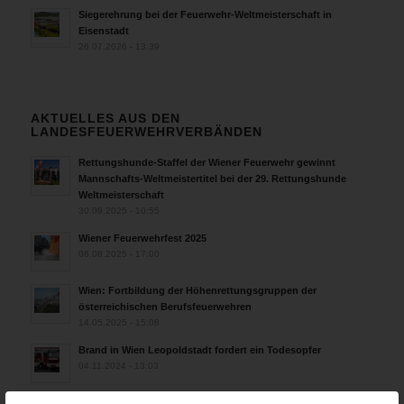
Siegerehrung bei der Feuerwehr-Weltmeisterschaft in
Eisenstadt
26.07.2026 - 13:39
AKTUELLES AUS DEN
LANDESFEUERWEHRVERBÄNDEN
Rettungshunde-Staffel der Wiener Feuerwehr gewinnt
Mannschafts-Weltmeistertitel bei der 29. Rettungshunde
Weltmeisterschaft
30.09.2025 - 10:55
Wiener Feuerwehrfest 2025
06.08.2025 - 17:00
Wien: Fortbildung der Höhenrettungsgruppen der
österreichischen Berufsfeuerwehren
14.05.2025 - 15:08
Brand in Wien Leopoldstadt fordert ein Todesopfer
04.11.2024 - 13:03
Großeinsatz in Wien-Mariahilf