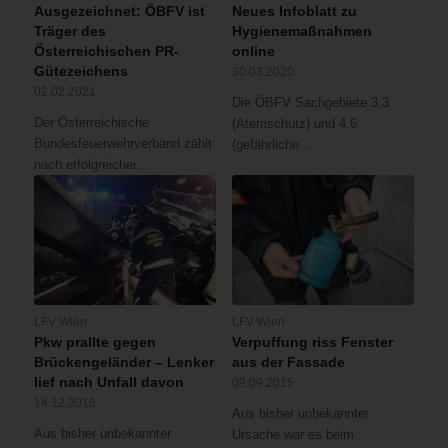
Ausgezeichnet: ÖBFV ist
Neues Infoblatt zu
Träger des
Hygienemaßnahmen
Österreichischen PR-
online
Gütezeichens
30.03.2020
02.02.2021
Die ÖBFV Sachgebiete 3.3
Der Österreichische
(Atemschutz) und 4.6
Bundesfeuerwehrverband zählt
(gefährliche…
nach erfolgreicher…
LFV Wien
LFV Wien
Pkw prallte gegen
Verpuffung riss Fenster
Brückengeländer – Lenker
aus der Fassade
lief nach Unfall davon
09.09.2015
14.12.2016
Aus bisher unbekannter
Aus bisher unbekannter
Ursache war es beim