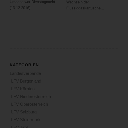
Ursache war Dienstagnacht
Wechseln der
(13.12.2016)…
Flüssiggaskartusche…
KATEGORIEN
Landesverbände
LFV Burgenland
LFV Kärnten
LFV Niederösterreich
LFV Oberösterreich
LFV Salzburg
LFV Steiermark
LFV Tirol