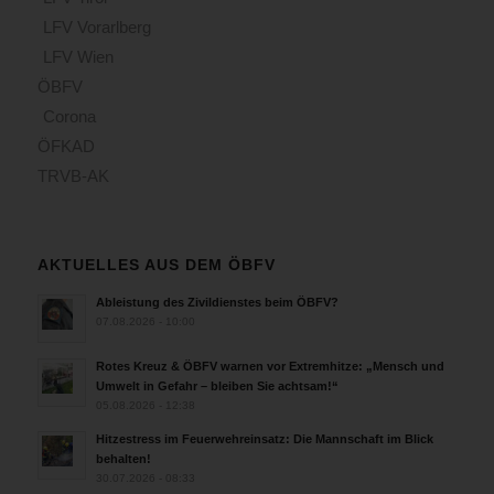
LFV Vorarlberg
LFV Wien
ÖBFV
Corona
ÖFKAD
TRVB-AK
AKTUELLES AUS DEM ÖBFV
Ableistung des Zivildienstes beim ÖBFV?
07.08.2026 - 10:00
Rotes Kreuz & ÖBFV warnen vor Extremhitze: „Mensch und
Umwelt in Gefahr – bleiben Sie achtsam!“
05.08.2026 - 12:38
Hitzestress im Feuerwehreinsatz: Die Mannschaft im Blick
behalten!
30.07.2026 - 08:33