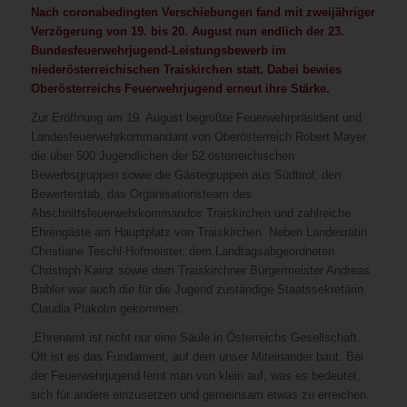
Nach coronabedingten Verschiebungen fand mit zweijähriger
Verzögerung von 19. bis 20. August nun endlich der 23.
Bundesfeuerwehrjugend-Leistungsbewerb im
niederösterreichischen Traiskirchen statt. Dabei bewies
Oberösterreichs Feuerwehrjugend erneut ihre Stärke.
Zur Eröffnung am 19. August begrüßte Feuerwehrpräsident und
Landesfeuerwehrkommandant von Oberösterreich Robert Mayer
die über 500 Jugendlichen der 52 österreichischen
Bewerbsgruppen sowie die Gästegruppen aus Südtirol, den
Bewerterstab, das Organisationsteam des
Abschnittsfeuerwehrkommandos Traiskirchen und zahlreiche
Ehrengäste am Hauptplatz von Traiskirchen. Neben Landesrätin
Christiane Teschl-Hofmeister, dem Landtagsabgeordneten
Christoph Kainz sowie dem Traiskirchner Bürgermeister Andreas
Babler war auch die für die Jugend zuständige Staatssekretärin
Claudia Plakolm gekommen.
„Ehrenamt ist nicht nur eine Säule in Österreichs Gesellschaft.
Oft ist es das Fundament, auf dem unser Miteinander baut. Bei
der Feuerwehrjugend lernt man von klein auf, was es bedeutet,
sich für andere einzusetzen und gemeinsam etwas zu erreichen.