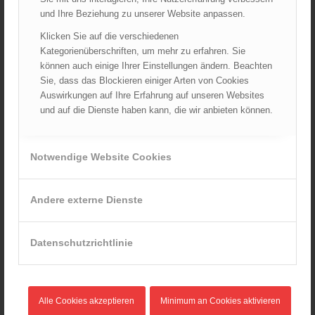
AKTUELLES AUS DEN
und Ihre Beziehung zu unserer Website anpassen.
LANDESFEUERWEHRVERBÄNDEN
Klicken Sie auf die verschiedenen
Rettungshunde-Staffel der Wiener Feuerwehr gewinnt
Kategorienüberschriften, um mehr zu erfahren. Sie
Mannschafts-Weltmeistertitel bei der 29. Rettungshunde
können auch einige Ihrer Einstellungen ändern. Beachten
Weltmeisterschaft
Sie, dass das Blockieren einiger Arten von Cookies
30.09.2025 - 10:55
Auswirkungen auf Ihre Erfahrung auf unseren Websites
Wiener Feuerwehrfest 2025
und auf die Dienste haben kann, die wir anbieten können.
06.08.2025 - 17:00
Wien: Fortbildung der Höhenrettungsgruppen der
Notwendige Website Cookies
österreichischen Berufsfeuerwehren
14.05.2025 - 15:08
Brand in Wien Leopoldstadt fordert ein Todesopfer
Andere externe Dienste
04.11.2024 - 13:03
Großeinsatz in Wien-Mariahilf
Datenschutzrichtlinie
28.10.2024 - 11:13
Kellerbrand in Wien Meidling mit Todesfolge
25.10.2024 - 10:02
Alle Cookies akzeptieren
Minimum an Cookies aktivieren
Wiener Sicherheitsfest 2024