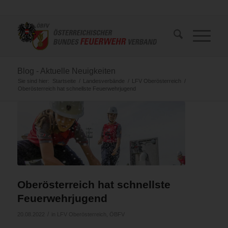
Blog - Aktuelle Neuigkeiten
Sie sind hier:
Startseite
/
Landesverbände
/
LFV Oberösterreich
/
Oberösterreich hat schnellste Feuerwehrjugend
Oberösterreich hat schnellste
Feuerwehrjugend
/
20.08.2022
in
LFV Oberösterreich
,
ÖBFV