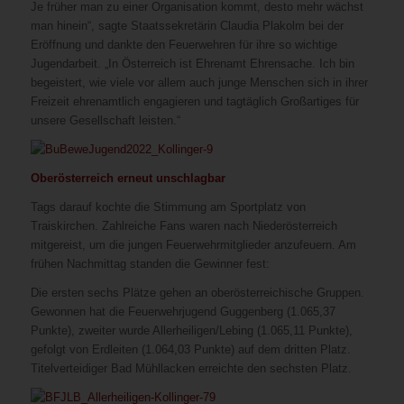
Je früher man zu einer Organisation kommt, desto mehr wächst
man hinein“, sagte Staatssekretärin Claudia Plakolm bei der
Eröffnung und dankte den Feuerwehren für ihre so wichtige
Jugendarbeit. „In Österreich ist Ehrenamt Ehrensache. Ich bin
begeistert, wie viele vor allem auch junge Menschen sich in ihrer
Freizeit ehrenamtlich engagieren und tagtäglich Großartiges für
unsere Gesellschaft leisten.“
Oberösterreich erneut unschlagbar
Tags darauf kochte die Stimmung am Sportplatz von
Traiskirchen. Zahlreiche Fans waren nach Niederösterreich
mitgereist, um die jungen Feuerwehrmitglieder anzufeuern. Am
frühen Nachmittag standen die Gewinner fest:
Die ersten sechs Plätze gehen an oberösterreichische Gruppen.
Gewonnen hat die Feuerwehrjugend Guggenberg (1.065,37
Punkte), zweiter wurde Allerheiligen/Lebing (1.065,11 Punkte),
gefolgt von Erdleiten (1.064,03 Punkte) auf dem dritten Platz.
Titelverteidiger Bad Mühllacken erreichte den sechsten Platz.