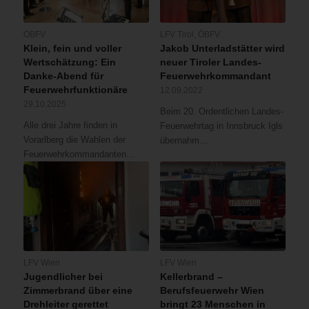
ÖBFV
LFV Tirol
,
ÖBFV
Klein, fein und voller
Jakob Unterladstätter wird
Wertschätzung: Ein
neuer Tiroler Landes-
Danke-Abend für
Feuerwehrkommandant
Feuerwehrfunktionäre
12.09.2022
29.10.2025
Beim 20. Ordentlichen Landes-
Alle drei Jahre finden in
Feuerwehrtag in Innsbruck Igls
Vorarlberg die Wahlen der
übernahm…
Feuerwehrkommandanten…
LFV Wien
LFV Wien
Jugendlicher bei
Kellerbrand –
Zimmerbrand über eine
Berufsfeuerwehr Wien
Drehleiter gerettet
bringt 23 Menschen in