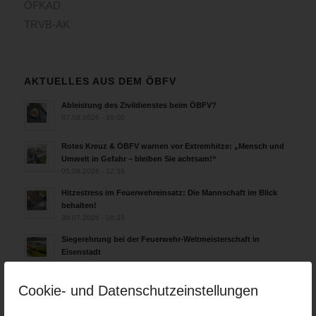
ÖFKAD
TRVB-AK
AKTUELLES AUS DEM ÖBFV
Ableistung des Zivildienstes beim ÖBFV?
07.08.2026 - 10:00
Rotes Kreuz & ÖBFV warnen vor Extremhitze: „Mensch und
Umwelt in Gefahr – bleiben Sie achtsam!“
05.08.2026 - 12:38
Hitzestress im Feuerwehreinsatz: Die Mannschaft im Blick
behalten!
30.07.2026 - 08:33
Siegerehrung bei der Feuerwehr-Weltmeisterschaft in
Eisenstadt
26.07.2026 - 13:39
Cookie- und Datenschutzeinstellungen