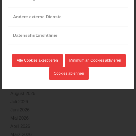
24.10.2024 - 10:02
Wiener Feuerwehrmuseum bei der Lange Nacht der Museen
Andere externe Dienste
am 5. Oktober 2024
01.10.2024 - 10:48
Dramatische Menschenrettung bei Zimmerbrand
Datenschutzrichtlinie
08.09.2024 - 11:36
Wiener Feuerwehrfest 2024
20.08.2024 - 13:55
Alle Cookies akzeptieren
Minimum an Cookies aktivieren
Cookies ablehnen
ARCHIV
August 2026
Juli 2026
Juni 2026
Mai 2026
April 2026
März 2026