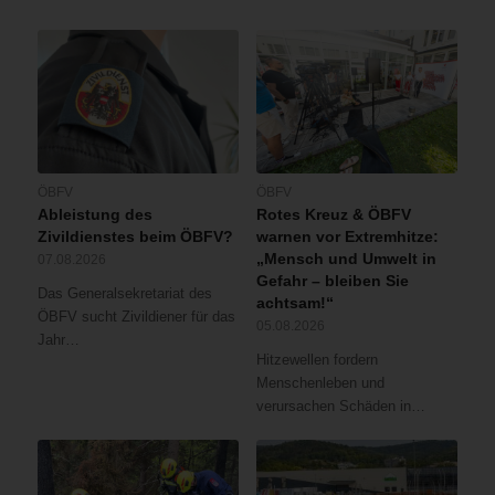
ÖBFV
ÖBFV
Ableistung des
Rotes Kreuz & ÖBFV
Zivildienstes beim ÖBFV?
warnen vor Extremhitze:
„Mensch und Umwelt in
07.08.2026
Gefahr – bleiben Sie
Das Generalsekretariat des
achtsam!“
ÖBFV sucht Zivildiener für das
05.08.2026
Jahr…
Hitzewellen fordern
Menschenleben und
verursachen Schäden in…