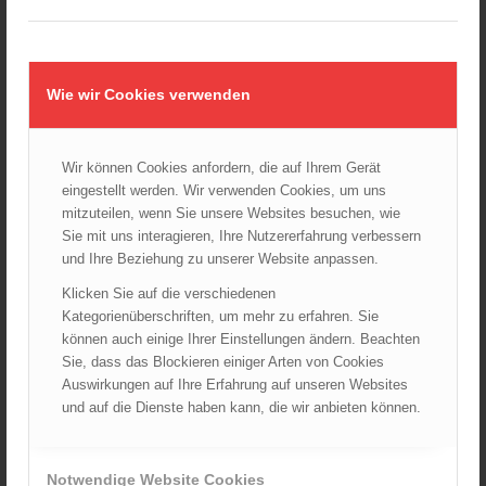
AKTUELLES AUS DEN
LANDESFEUERWEHRVERBÄNDEN
Rettungshunde-Staffel der Wiener Feuerwehr gewinnt
Mannschafts-Weltmeistertitel bei der 29. Rettungshunde
Wie wir Cookies verwenden
Weltmeisterschaft
30.09.2025 - 10:55
Wiener Feuerwehrfest 2025
Wir können Cookies anfordern, die auf Ihrem Gerät
06.08.2025 - 17:00
eingestellt werden. Wir verwenden Cookies, um uns
mitzuteilen, wenn Sie unsere Websites besuchen, wie
Wien: Fortbildung der Höhenrettungsgruppen der
österreichischen Berufsfeuerwehren
Sie mit uns interagieren, Ihre Nutzererfahrung verbessern
14.05.2025 - 15:08
und Ihre Beziehung zu unserer Website anpassen.
Brand in Wien Leopoldstadt fordert ein Todesopfer
Klicken Sie auf die verschiedenen
04.11.2024 - 13:03
Kategorienüberschriften, um mehr zu erfahren. Sie
können auch einige Ihrer Einstellungen ändern. Beachten
Großeinsatz in Wien-Mariahilf
Sie, dass das Blockieren einiger Arten von Cookies
28.10.2024 - 11:13
Auswirkungen auf Ihre Erfahrung auf unseren Websites
und auf die Dienste haben kann, die wir anbieten können.
Kellerbrand in Wien Meidling mit Todesfolge
25.10.2024 - 10:02
Wiener Sicherheitsfest 2024
Notwendige Website Cookies