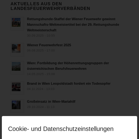
AKTUELLES AUS DEN
LANDESFEUERWEHRVERBÄNDEN
Rettungshunde-Staffel der Wiener Feuerwehr gewinnt
Mannschafts-Weltmeistertitel bei der 29. Rettungshunde
Weltmeisterschaft
30.09.2025 - 10:55
Wiener Feuerwehrfest 2025
06.08.2025 - 17:00
Wien: Fortbildung der Höhenrettungsgruppen der
österreichischen Berufsfeuerwehren
14.05.2025 - 15:08
Brand in Wien Leopoldstadt fordert ein Todesopfer
04.11.2024 - 13:03
Großeinsatz in Wien-Mariahilf
28.10.2024 - 11:13
Kellerbrand in Wien Meidling mit Todesfolge
25.10.2024 - 10:02
Cookie- und Datenschutzeinstellungen
Wiener Sicherheitsfest 2024