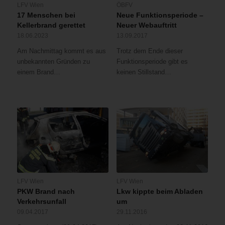
LFV Wien
ÖBFV
17 Menschen bei
Neue Funktionsperiode –
Kellerbrand gerettet
Neuer Webauftritt
18.06.2023
13.09.2017
Am Nachmittag kommt es aus
Trotz dem Ende dieser
unbekannten Gründen zu
Funktionsperiode gibt es
einem Brand…
keinen Stillstand…
LFV Wien
LFV Wien
PKW Brand nach
Lkw kippte beim Abladen
Verkehrsunfall
um
09.04.2017
29.11.2016