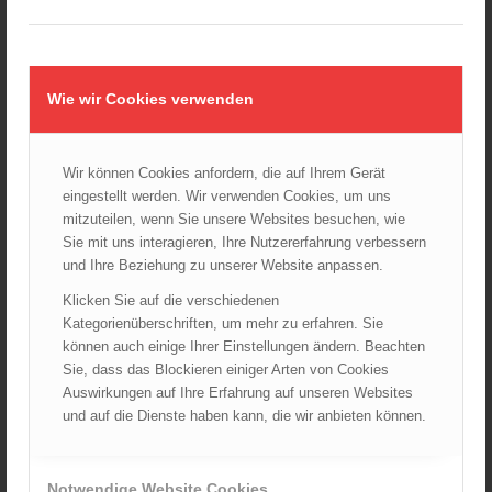
24.10.2024 - 10:02
Wiener Feuerwehrmuseum bei der Lange Nacht der Museen
am 5. Oktober 2024
Wie wir Cookies verwenden
01.10.2024 - 10:48
Dramatische Menschenrettung bei Zimmerbrand
08.09.2024 - 11:36
Wir können Cookies anfordern, die auf Ihrem Gerät
eingestellt werden. Wir verwenden Cookies, um uns
Wiener Feuerwehrfest 2024
20.08.2024 - 13:55
mitzuteilen, wenn Sie unsere Websites besuchen, wie
Sie mit uns interagieren, Ihre Nutzererfahrung verbessern
und Ihre Beziehung zu unserer Website anpassen.
Klicken Sie auf die verschiedenen
ARCHIV
Kategorienüberschriften, um mehr zu erfahren. Sie
August 2026
können auch einige Ihrer Einstellungen ändern. Beachten
Sie, dass das Blockieren einiger Arten von Cookies
Juli 2026
Auswirkungen auf Ihre Erfahrung auf unseren Websites
Juni 2026
und auf die Dienste haben kann, die wir anbieten können.
Mai 2026
April 2026
Notwendige Website Cookies