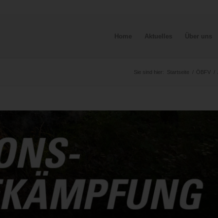
Home
Aktuelles
Über uns
Sie sind hier:
Startseite
/
ÖBFV
/