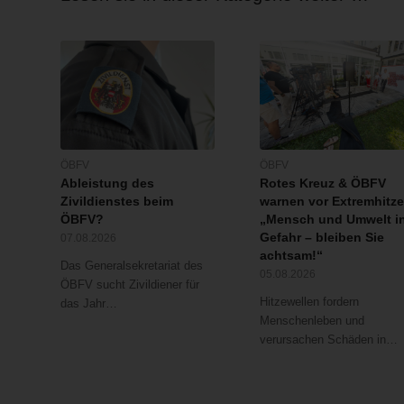
ÖBFV
ÖBFV
Ableistung des
Rotes Kreuz & ÖBFV
Zivildienstes beim
warnen vor Extremhitze
ÖBFV?
„Mensch und Umwelt i
Gefahr – bleiben Sie
07.08.2026
achtsam!“
Das Generalsekretariat des
05.08.2026
ÖBFV sucht Zivildiener für
Hitzewellen fordern
das Jahr…
Menschenleben und
verursachen Schäden in…