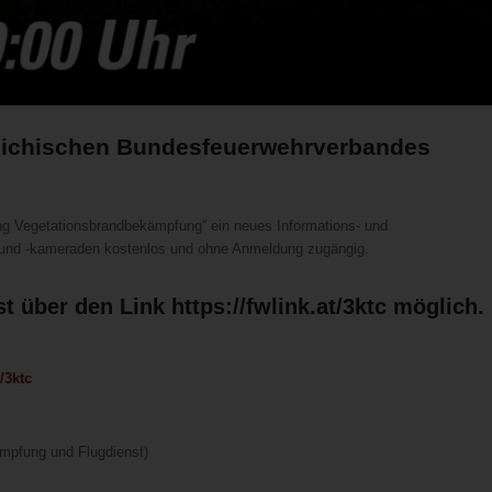
eichischen Bundesfeuerwehrverbandes
 Vegetationsbrandbekämpfung“ ein neues Informations- und
n und -kameraden kostenlos und ohne Anmeldung zugängig.
st über den Link
https://fwlink.at/3ktc
möglich.
t/3ktc
mpfung und Flugdienst)