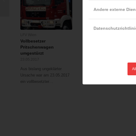
Rad-Trophy
Andere externe Dien
Datenschutzrichtlini
LFV Wien
LFV Wien
Vollbesetzer
Mehrere Verletzte bei
Pritschenwagen
Zimmerbrand
umgestürzt
04.05.2017
23.05.2017
Aus noch unbekannter
Aus bislang ungeklärter
Ursache ist es am
Al
Ursache war am 23.05.2017
03.05.2017 in Rudolfsheim-
ein vollbesetzter…
Fünfhaus…