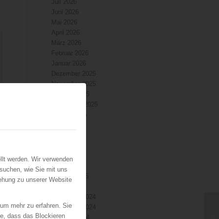
Juli 2026
Juni 2026
Mai 2026
April 2026
März 2026
Februar 2026
Januar 2026
Dezember 2025
November 2025
Oktober 2025
September 2025
n
August 2025
Juli 2025
Juni 2025
keiten
Mai 2025
April 2025
llt werden. Wir verwenden
März 2025
suchen, wie Sie mit uns
Februar 2025
iehung zu unserer Website
Januar 2025
Dezember 2024
 um mehr zu erfahren. Sie
November 2024
ie, dass das Blockieren
Oktober 2024