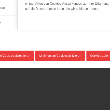
einiger Arten von Cookies Auswirkungen auf Ihre Erfahrung
ste
auf die Dienste haben kann, die wir anbieten können.
e
LFV Wien
LFV Salzburg
,
ÖBFV
Verkehrsunfall
Die Highlights vom 20.
BFJLB aus Tamsweg!
27.11.2015
30.08.2014
In der Nacht auf den 27.
Die 44 besten
November 2015 kam es im
Jugendbewerbsgruppen aus
le Cookies akzeptieren
Minimum an Cookies aktivieren
Cookies able
Kreuzungsbereich…
Österreich und Südtirol…