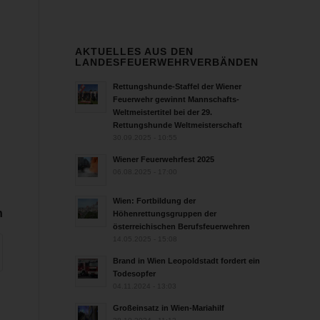
AKTUELLES AUS DEN
LANDESFEUERWEHRVERBÄNDEN
Rettungshunde-Staffel der Wiener
Feuerwehr gewinnt Mannschafts-
Weltmeistertitel bei der 29.
Rettungshunde Weltmeisterschaft
30.09.2025 - 10:55
Wiener Feuerwehrfest 2025
06.08.2025 - 17:00
Wien: Fortbildung der
n
Höhenrettungsgruppen der
österreichischen Berufsfeuerwehren
14.05.2025 - 15:08
Brand in Wien Leopoldstadt fordert ein
Todesopfer
04.11.2024 - 13:03
Großeinsatz in Wien-Mariahilf