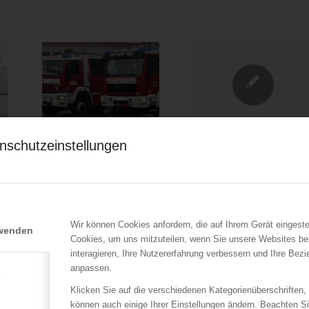
LFV Wien
TRVB-AK
nschutzeinstellungen
Zwei Todesopfer nach
Allfällige Anforderunge
Brand in
an die Rückführbarkeit
Einfamilienhaus in Wien-
von Messergebnissen –
Inzersdorf
Kalibrierungsnotwendig
09.03.2018
30.09.2017
Wir können Cookies anfordern, die auf Ihrem Gerät eingeste
Bei einem Brand in einem
Bezüglich TRVB 123 S (ON
rwenden
Cookies, um uns mitzuteilen, wenn Sie unsere Websites be
Einfamilienhaus in der
F 3070): Gemäß TRVB
interagieren, Ihre Nutzererfahrung verbessern und Ihre Bez
Paminagasse in…
123…
anpassen.
e
Klicken Sie auf die verschiedenen Kategorienüberschriften,
können auch einige Ihrer Einstellungen ändern. Beachten S