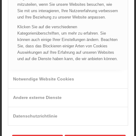
April 2022
mitzuteilen, wenn Sie unsere Websites besuchen, wie
März 2022
Sie mit uns interagieren, Ihre Nutzererfahrung verbessern
Februar 2022
und Ihre Beziehung zu unserer Website anpassen.
Januar 2022
Klicken Sie auf die verschiedenen
Kategorienüberschriften, um mehr zu erfahren. Sie
Dezember 2021
können auch einige Ihrer Einstellungen ändern. Beachten
November 2021
Sie, dass das Blockieren einiger Arten von Cookies
Oktober 2021
Auswirkungen auf Ihre Erfahrung auf unseren Websites
September 2021
und auf die Dienste haben kann, die wir anbieten können.
August 2021
Juli 2021
Notwendige Website Cookies
Juni 2021
Mai 2021
Andere externe Dienste
April 2021
März 2021
Februar 2021
Datenschutzrichtlinie
Januar 2021
Dezember 2020