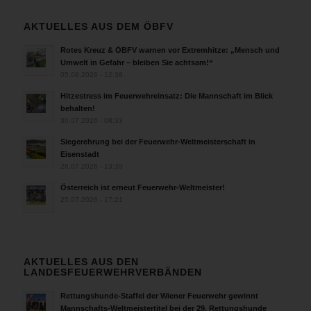
AKTUELLES AUS DEM ÖBFV
Rotes Kreuz & ÖBFV warnen vor Extremhitze: „Mensch und
Umwelt in Gefahr – bleiben Sie achtsam!“
05.08.2026 - 12:38
Hitzestress im Feuerwehreinsatz: Die Mannschaft im Blick
behalten!
30.07.2026 - 08:33
Siegerehrung bei der Feuerwehr-Weltmeisterschaft in
Eisenstadt
26.07.2026 - 13:39
Österreich ist erneut Feuerwehr-Weltmeister!
25.07.2026 - 17:21
AKTUELLES AUS DEN
LANDESFEUERWEHRVERBÄNDEN
Rettungshunde-Staffel der Wiener Feuerwehr gewinnt
Mannschafts-Weltmeistertitel bei der 29. Rettungshunde