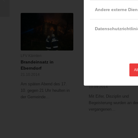
zusätzliche Einsätze
Andere externe Dien
Datenschutzrichtlini
LFV Kärnten
LFV Kärnten
Brandeinsatz in
Grundschulungslehrg
Eberndorf
2014 des
Al
Feuerwehrbezirkes St.
21.10.2014
Veit/Glan
Am späten Abend des 17.
10.09.2014
10. gegen 21 Uhr heulten in
Mit Eifer, Disziplin und
der Gemeinde…
Begeisterung wurden an de
vergangenen…