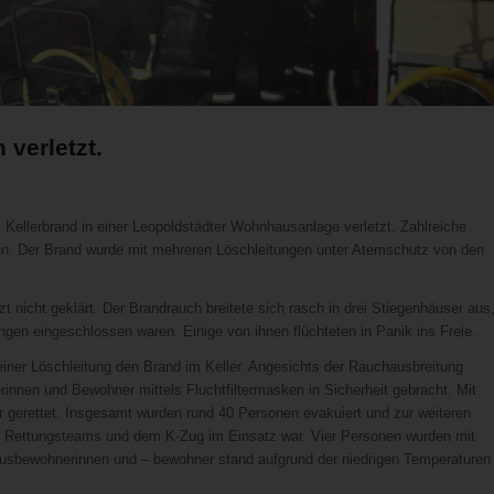
 verletzt.
ellerbrand in einer Leopoldstädter Wohnhausanlage verletzt. Zahlreiche
n. Der Brand wurde mit mehreren Löschleitungen unter Atemschutz von den
zt nicht geklärt. Der Brandrauch breitete sich rasch in drei Stiegenhäuser aus
en eingeschlossen waren. Einige von ihnen flüchteten in Panik ins Freie.
einer Löschleitung den Brand im Keller. Angesichts der Rauchausbreitung
rinnen und Bewohner mittels Fluchtfiltermasken in Sicherheit gebracht. Mit
r gerettet. Insgesamt wurden rund 40 Personen evakuiert und zur weiteren
en Rettungsteams und dem K-Zug im Einsatz war. Vier Personen wurden mit
Hausbewohnerinnen und – bewohner stand aufgrund der niedrigen Temperaturen