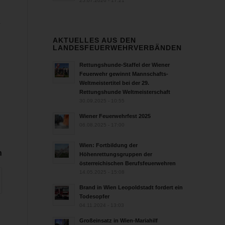
25.07.2026 - 17:21
.
AKTUELLES AUS DEN
LANDESFEUERWEHRVERBÄNDEN
Rettungshunde-Staffel der Wiener
Feuerwehr gewinnt Mannschafts-
Weltmeistertitel bei der 29.
Rettungshunde Weltmeisterschaft
30.09.2025 - 10:55
Wiener Feuerwehrfest 2025
06.08.2025 - 17:00
Wien: Fortbildung der
n
Höhenrettungsgruppen der
österreichischen Berufsfeuerwehren
14.05.2025 - 15:08
Brand in Wien Leopoldstadt fordert ein
Todesopfer
04.11.2024 - 13:03
Großeinsatz in Wien-Mariahilf