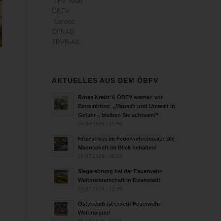
LFV Wien
ÖBFV
Corona
ÖFKAD
TRVB-AK
AKTUELLES AUS DEM ÖBFV
Rotes Kreuz & ÖBFV warnen vor
Extremhitze: „Mensch und Umwelt in
Gefahr – bleiben Sie achtsam!“
05.08.2026 - 12:38
,
Hitzestress im Feuerwehreinsatz: Die
Mannschaft im Blick behalten!
30.07.2026 - 08:33
Siegerehrung bei der Feuerwehr-
Weltmeisterschaft in Eisenstadt
26.07.2026 - 13:39
Österreich ist erneut Feuerwehr-
Weltmeister!