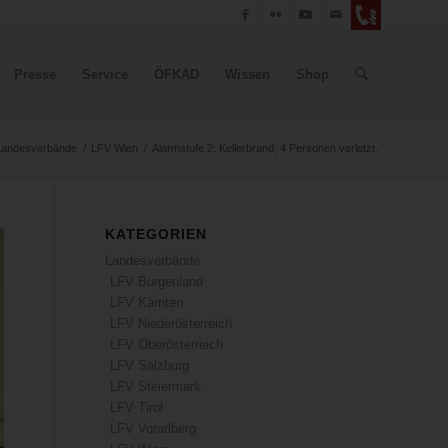
Presse
Service
ÖFKAD
Wissen
Shop
Landesverbände
/
LFV Wien
/
Alarmstufe 2: Kellerbrand, 4 Personen verletzt.
KATEGORIEN
Landesverbände
LFV Burgenland
LFV Kärnten
LFV Niederösterreich
LFV Oberösterreich
LFV Salzburg
LFV Steiermark
LFV Tirol
LFV Vorarlberg