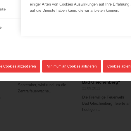
einiger Arten von Cookies Auswirkungen auf Ihre Erfahrung
ste
auf die Dienste haben kann, die wir anbieten können.
e
LFV Wien
LFV Steiermark
Wiener Feuerwehrfest
ang
Bundesministerin
2013
Beatrix Karl beim
le Cookies akzeptieren
Minimum an Cookies aktivieren
Cookies able
30.08.2013
Festakt „140 Jahre
Freiwillige Feuerwehr
Ab Freitag, den 6.
Bad Gleichenberg“
September, wird rund um die
22.09.2012
Zentralfeuerwache…
Die Freiwillige Feuerwehr
n
Bad Gleichenberg feierte a
heutigen…