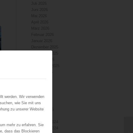
Juli 2026
Juni 2026
Mai 2026
April 2026
März 2026
Februar 2026
Januar 2026
Dezember 2025
November 2025
Oktober 2025
September 2025
August 2025
Juli 2025
Juni 2025
Mai 2025
llt werden. Wir verwenden
April 2025
suchen, wie Sie mit uns
März 2025
iehung zu unserer Website
Februar 2025
Januar 2025
Dezember 2024
 um mehr zu erfahren. Sie
November 2024
ie, dass das Blockieren