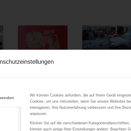
nschutzeinstellungen
ÖBFV
LFV Wien
Stellungnahme von
Verkehrsunfall in
FWPRÄS Albert Kern
Ottakring – Feuerwehr
zum aktuellen Brandaus-
schneidet
Vorwort
schwerverletzte Person
aus PKW
Wir können Cookies anfordern, die auf Ihrem Gerät eingeste
22.12.2017
rwenden
er
Cookies, um uns mitzuteilen, wenn Sie unsere Websites be
20.01.2017
Sehr geehrte Damen und
interagieren, Ihre Nutzererfahrung verbessern und Ihre Bez
Aus bisher unbekannter
Herren! Mit großer
anpassen.
e
Ursache kam es am
Verwunderung und…
19.01.2017 im
Klicken Sie auf die verschiedenen Kategorienüberschriften,
Kreuzungsbereich…
können auch einige Ihrer Einstellungen ändern. Beachten S