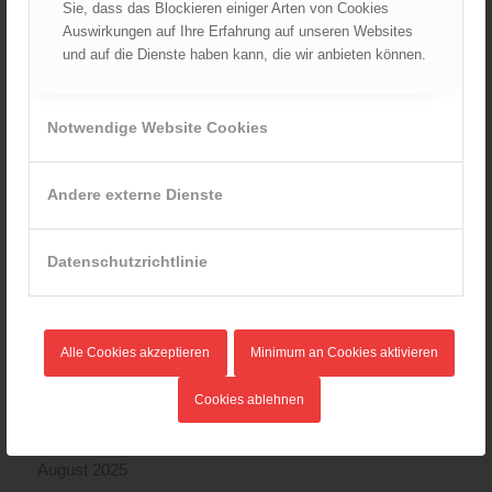
Sie, dass das Blockieren einiger Arten von Cookies
Auswirkungen auf Ihre Erfahrung auf unseren Websites
und auf die Dienste haben kann, die wir anbieten können.
ARCHIV
August 2026
Notwendige Website Cookies
Juli 2026
Juni 2026
Andere externe Dienste
Mai 2026
April 2026
März 2026
Datenschutzrichtlinie
Februar 2026
Januar 2026
Dezember 2025
Alle Cookies akzeptieren
Minimum an Cookies aktivieren
November 2025
Cookies ablehnen
Oktober 2025
September 2025
August 2025