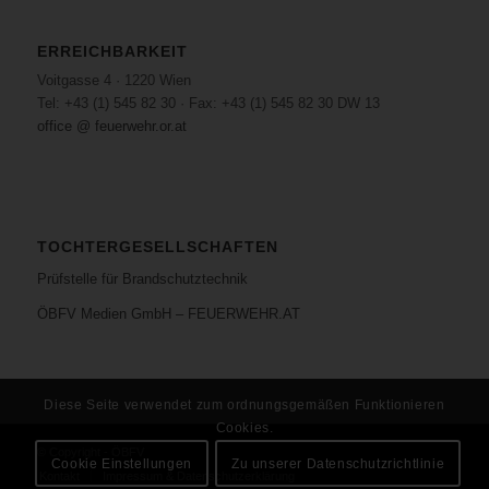
ERREICHBARKEIT
Voitgasse 4 · 1220 Wien
Tel: +43 (1) 545 82 30 · Fax: +43 (1) 545 82 30 DW 13
office @ feuerwehr.or.at
TOCHTERGESELLSCHAFTEN
Prüfstelle für Brandschutztechnik
ÖBFV Medien GmbH – FEUERWEHR.AT
Diese Seite verwendet zum ordnungsgemäßen Funktionieren
Cookies.
© Copyright - ÖBFV
Cookie Einstellungen
Zu unserer Datenschutzrichtlinie
Kontakt
Impressum & Datenschutzerklärung