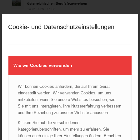
österreichischen Berufsfeuerwehren
14.05.2025 - 15:08
Brand in Wien Leopoldstadt fordert ein Todesopfer
04.11.2024 - 13:03
Cookie- und Datenschutzeinstellungen
Großeinsatz in Wien-Mariahilf
28.10.2024 - 11:13
Kellerbrand in Wien Meidling mit Todesfolge
25.10.2024 - 10:02
Wie wir Cookies verwenden
Wiener Sicherheitsfest 2024
24.10.2024 - 10:02
Wir können Cookies anfordern, die auf Ihrem Gerät
Wiener Feuerwehrmuseum bei der Lange Nacht der Museen
eingestellt werden. Wir verwenden Cookies, um uns
am 5. Oktober 2024
mitzuteilen, wenn Sie unsere Websites besuchen, wie
01.10.2024 - 10:48
Sie mit uns interagieren, Ihre Nutzererfahrung verbessern
Dramatische Menschenrettung bei Zimmerbrand
und Ihre Beziehung zu unserer Website anpassen.
08.09.2024 - 11:36
Klicken Sie auf die verschiedenen
Kategorienüberschriften, um mehr zu erfahren. Sie
Wiener Feuerwehrfest 2024
20.08.2024 - 13:55
können auch einige Ihrer Einstellungen ändern. Beachten