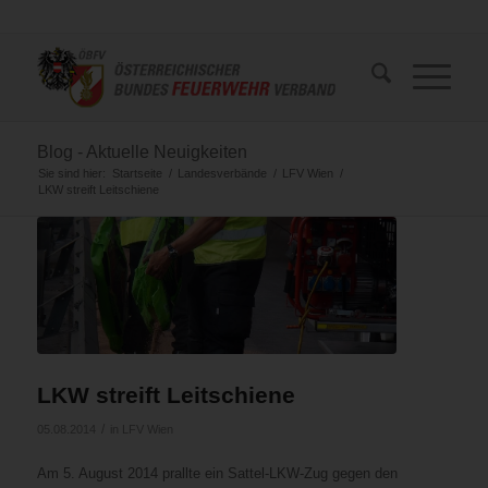
Blog - Aktuelle Neuigkeiten
Sie sind hier:
Startseite
/
Landesverbände
/
LFV Wien
/
LKW streift Leitschiene
LKW streift Leitschiene
/
05.08.2014
in
LFV Wien
Am 5. August 2014 prallte ein Sattel-LKW-Zug gegen den