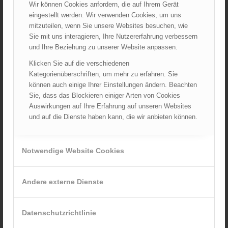
Wir können Cookies anfordern, die auf Ihrem Gerät
November 2023
eingestellt werden. Wir verwenden Cookies, um uns
Oktober 2023
mitzuteilen, wenn Sie unsere Websites besuchen, wie
September 2023
Sie mit uns interagieren, Ihre Nutzererfahrung verbessern
August 2023
und Ihre Beziehung zu unserer Website anpassen.
Juli 2023
Klicken Sie auf die verschiedenen
Juni 2023
Kategorienüberschriften, um mehr zu erfahren. Sie
können auch einige Ihrer Einstellungen ändern. Beachten
Mai 2023
Sie, dass das Blockieren einiger Arten von Cookies
April 2023
Auswirkungen auf Ihre Erfahrung auf unseren Websites
März 2023
und auf die Dienste haben kann, die wir anbieten können.
Februar 2023
Januar 2023
Notwendige Website Cookies
Dezember 2022
November 2022
Andere externe Dienste
Oktober 2022
September 2022
August 2022
Datenschutzrichtlinie
Juli 2022