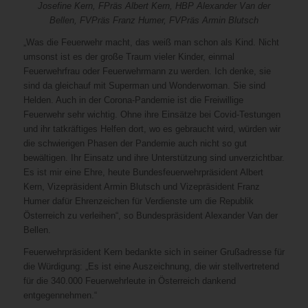
Josefine Kern, FPräs Albert Kern, HBP Alexander Van der
Bellen, FVPräs Franz Humer, FVPräs Armin Blutsch
„Was die Feuerwehr macht, das weiß man schon als Kind. Nicht
umsonst ist es der große Traum vieler Kinder, einmal
Feuerwehrfrau oder Feuerwehrmann zu werden. Ich denke, sie
sind da gleichauf mit Superman und Wonderwoman. Sie sind
Helden. Auch in der Corona-Pandemie ist die Freiwillige
Feuerwehr sehr wichtig. Ohne ihre Einsätze bei Covid-Testungen
und ihr tatkräftiges Helfen dort, wo es gebraucht wird, würden wir
die schwierigen Phasen der Pandemie auch nicht so gut
bewältigen. Ihr Einsatz und ihre Unterstützung sind unverzichtbar.
Es ist mir eine Ehre, heute Bundesfeuerwehrpräsident Albert
Kern, Vizepräsident Armin Blutsch und Vizepräsident Franz
Humer dafür Ehrenzeichen für Verdienste um die Republik
Österreich zu verleihen“, so Bundespräsident Alexander Van der
Bellen.
Feuerwehrpräsident Kern bedankte sich in seiner Grußadresse für
die Würdigung: „Es ist eine Auszeichnung, die wir stellvertretend
für die 340.000 Feuerwehrleute in Österreich dankend
entgegennehmen.“