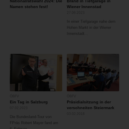
Nationalratswahl 2024: Die
Brand in Tiefgarage in
Namen stehen fest!
Wiener Innenstad
27.06.2023
In einer Tiefgarage nahe dem
Hohen Markt in der Wiener
Innenstadt…
ÖBFV
ÖBFV
Ein Tag in Salzburg
Präsidialsitzung in der
verschneiten Steiermark
07.02.2023
03.02.2018
Die Bundesland-Tour von
FPräs Robert Mayer fand am
6. Februar…