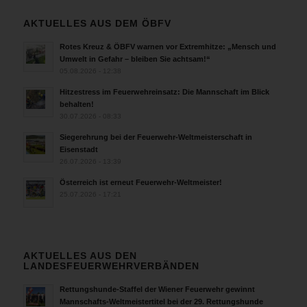
AKTUELLES AUS DEM ÖBFV
Rotes Kreuz & ÖBFV warnen vor Extremhitze: „Mensch und
Umwelt in Gefahr – bleiben Sie achtsam!“
05.08.2026 - 12:38
Hitzestress im Feuerwehreinsatz: Die Mannschaft im Blick
behalten!
30.07.2026 - 08:33
Siegerehrung bei der Feuerwehr-Weltmeisterschaft in
Eisenstadt
26.07.2026 - 13:39
Österreich ist erneut Feuerwehr-Weltmeister!
25.07.2026 - 17:21
AKTUELLES AUS DEN
LANDESFEUERWEHRVERBÄNDEN
Rettungshunde-Staffel der Wiener Feuerwehr gewinnt
Mannschafts-Weltmeistertitel bei der 29. Rettungshunde