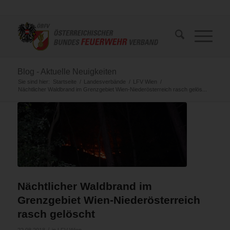
Blog - Aktuelle Neuigkeiten
Sie sind hier:
Startseite
/
Landesverbände
/
LFV Wien
/
Nächtlicher Waldbrand im Grenzgebiet Wien-Niederösterreich rasch gelös...
Nächtlicher Waldbrand im
Grenzgebiet Wien-Niederösterreich
rasch gelöscht
/
22.08.2018
in
LFV Wien