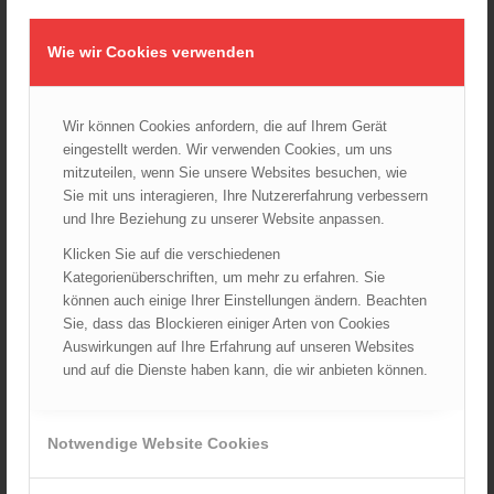
01.10.2024 - 10:48
Dramatische Menschenrettung bei Zimmerbrand
Wie wir Cookies verwenden
08.09.2024 - 11:36
Wiener Feuerwehrfest 2024
20.08.2024 - 13:55
Wir können Cookies anfordern, die auf Ihrem Gerät
eingestellt werden. Wir verwenden Cookies, um uns
mitzuteilen, wenn Sie unsere Websites besuchen, wie
Sie mit uns interagieren, Ihre Nutzererfahrung verbessern
ARCHIV
und Ihre Beziehung zu unserer Website anpassen.
August 2026
Klicken Sie auf die verschiedenen
Kategorienüberschriften, um mehr zu erfahren. Sie
Juli 2026
können auch einige Ihrer Einstellungen ändern. Beachten
Juni 2026
Sie, dass das Blockieren einiger Arten von Cookies
Mai 2026
Auswirkungen auf Ihre Erfahrung auf unseren Websites
April 2026
und auf die Dienste haben kann, die wir anbieten können.
März 2026
Februar 2026
Notwendige Website Cookies
Januar 2026
Dezember 2025