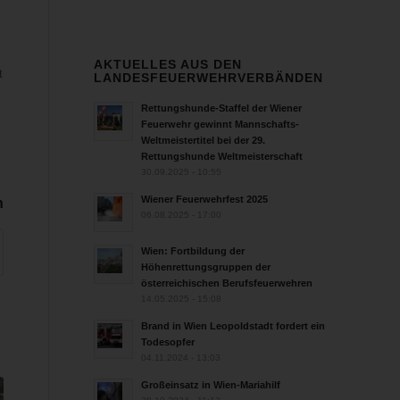
AKTUELLES AUS DEN
t
LANDESFEUERWEHRVERBÄNDEN
Rettungshunde-Staffel der Wiener
Feuerwehr gewinnt Mannschafts-
Weltmeistertitel bei der 29.
Rettungshunde Weltmeisterschaft
30.09.2025 - 10:55
Wiener Feuerwehrfest 2025
n
06.08.2025 - 17:00
Wien: Fortbildung der
Höhenrettungsgruppen der
österreichischen Berufsfeuerwehren
14.05.2025 - 15:08
Brand in Wien Leopoldstadt fordert ein
Todesopfer
04.11.2024 - 13:03
Großeinsatz in Wien-Mariahilf