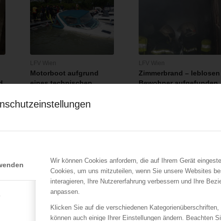
LFV Wien
LFV Wien
Motorboot aufgrund
Zimmerbrand – leblosen
d
eines technischen
Bewohner aufgefunden.
Defekts gesunken
29.04.2020
nschutzeinstellungen
31.08.2020
Bei einem Zimmerbrand
Aufgrund eines technischen
entdeckt am 29.04.2020 ein
n
Defekts ist am 31.08.2020
Atemschutztrupp…
im Yachthafen…
Wir können Cookies anfordern, die auf Ihrem Gerät eingeste
rwenden
Cookies, um uns mitzuteilen, wenn Sie unsere Websites be
interagieren, Ihre Nutzererfahrung verbessern und Ihre Bez
anpassen.
e
Klicken Sie auf die verschiedenen Kategorienüberschriften,
können auch einige Ihrer Einstellungen ändern. Beachten S