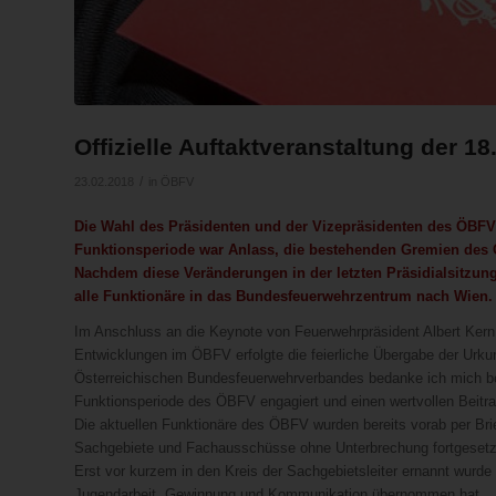
Offizielle Auftaktveranstaltung der 1
/
23.02.2018
in
ÖBFV
Die Wahl des Präsidenten und der Vizepräsidenten des ÖBFV i
Funktionsperiode war Anlass, die bestehenden Gremien des
Nachdem diese Veränderungen in der letzten Präsidialsitzu
alle Funktionäre in das Bundesfeuerwehrzentrum nach Wien.
Im Anschluss an die Keynote von Feuerwehrpräsident Albert Kern 
Entwicklungen im ÖBFV erfolgte die feierliche Übergabe der Ur
Österreichischen Bundesfeuerwehrverbandes bedanke ich mich bei 
Funktionsperiode des ÖBFV engagiert und einen wertvollen Beitrag 
Die aktuellen Funktionäre des ÖBFV wurden bereits vorab per Brief
Sachgebiete und Fachausschüsse ohne Unterbrechung fortgesetzt
Erst vor kurzem in den Kreis der Sachgebietsleiter ernannt wur
Jugendarbeit, Gewinnung und Kommunikation übernommen hat.