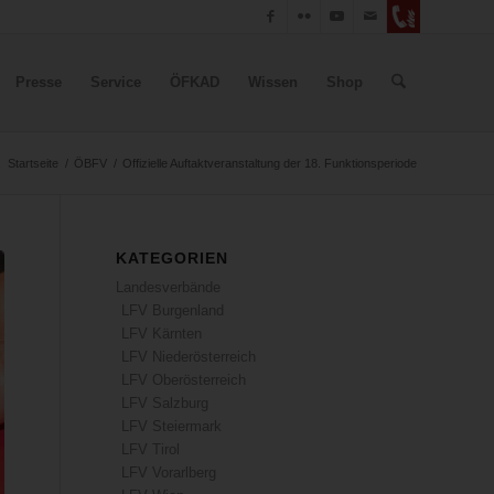
Presse
Service
ÖFKAD
Wissen
Shop
:
Startseite
/
ÖBFV
/
Offizielle Auftaktveranstaltung der 18. Funktionsperiode
KATEGORIEN
Landesverbände
LFV Burgenland
LFV Kärnten
LFV Niederösterreich
LFV Oberösterreich
LFV Salzburg
LFV Steiermark
LFV Tirol
LFV Vorarlberg