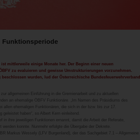
8. Funktionsperiode
st mittlerweile einige Monate her. Der Beginn einer neuen
 ÖBFV zu evaluieren und gewisse Umstrukturierungen vorzunehmen.
ng beschlossen wurden, lud der Österreichische Bundesfeuerwehrverban
zur allgemeinen Einführung in die Gremienarbeit und zu aktuellen
kunden an ehemalige ÖBFV Funktionäre. „Im Namen des Präsidiums des
allen ehemaligen Funktionären, die sich in der bzw. bis zur 17.
geleistet haben“, so Albert Kern einleitend.
 in ihre jeweiligen Funktionen ernannt, damit die Arbeit der Referate,
 werden konnte. Nunmehr erfolgte die Übergabe der Dekrete.
de BR Markus Wessely (LFV Burgenland), der das Sachgebiet 7.1 – Allgemeine