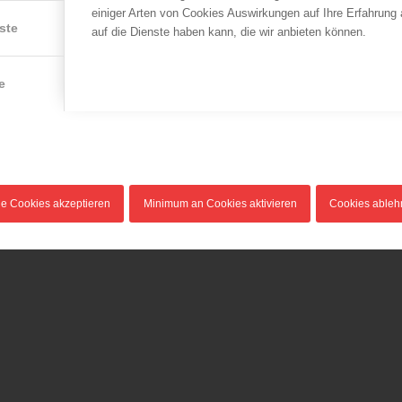
einiger Arten von Cookies Auswirkungen auf Ihre Erfahrung
LFV Wien
LFV Oberösterreich
,
ÖBFV
ste
auf die Dienste haben kann, die wir anbieten können.
n
Brand einer
Langjähriger LFKDT vo
Containeranlage auf
Oberösterreich Karl
dem Areal einer
Salcher verstorben
e
Großbaustelle
13.05.2013
05.06.2016
Das Landes-
Am 04.06.2016 gegen Mittag
7)
Feuerwehrkommando
ist auf einer Baustelle in
Oberösterreich macht die
Wien –…
traurige…
le Cookies akzeptieren
Minimum an Cookies aktivieren
Cookies able