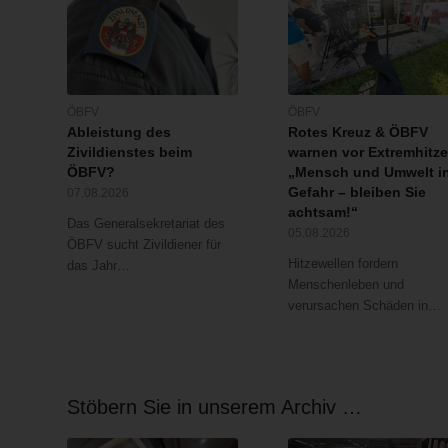
ÖBFV
ÖBFV
Ableistung des
Rotes Kreuz & ÖBFV
Zivildienstes beim
warnen vor Extremhitze
ÖBFV?
„Mensch und Umwelt i
Gefahr – bleiben Sie
07.08.2026
achtsam!“
Das Generalsekretariat des
05.08.2026
ÖBFV sucht Zivildiener für
Hitzewellen fordern
das Jahr…
Menschenleben und
verursachen Schäden in…
Stöbern Sie in unserem Archiv …