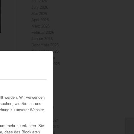
Juli 2026
Juni 2026
Mai 2026
April 2026
März 2026
Februar 2026
Januar 2026
Dezember 2025
November 2025
Oktober 2025
September 2025
August 2025
Juli 2025
Juni 2025
Mai 2025
April 2025
llt werden. Wir verwenden
März 2025
suchen, wie Sie mit uns
Februar 2025
iehung zu unserer Website
Januar 2025
Dezember 2024
 um mehr zu erfahren. Sie
November 2024
ie, dass das Blockieren
Oktober 2024