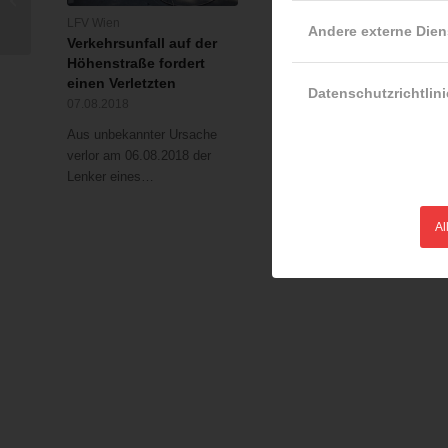
Kellerbrand gerettet
LFV Wien
LFV Wien
Andere externe Dien
Verkehrsunfall auf der
Feuerwehrmänner rette
Höhenstraße fordert
Personen aus dem
einen Verletzten
Donaukanal
Datenschutzrichtlini
07.08.2018
24.09.2017
Aus unbekannter Ursache
Eine Joggerin bemerkte
verlor am 06.08.2018 der
Sonntagmorgen (24.09.201
Lenker eines…
eine im Wasser…
Al