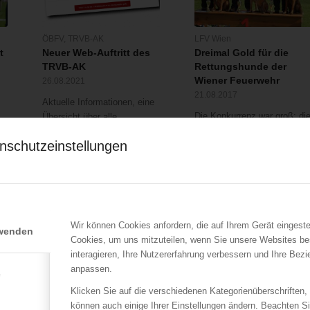
ÖBFV
,
TRVB-AK
LFV Wien
t
Neuer Web-Auftritt des
Dreimal Gold für die
TRVB-AK
Rettungshunde der
Wiener Feuerwehr
26.08.2021
21.08.2017
Aktuelle Informationen, eine
Die Konkurrenz war groß: di
Übersicht über alle
Teams – also
Technischen…
nschutzeinstellungen
HundeführerInnen…
Wir können Cookies anfordern, die auf Ihrem Gerät eingeste
rwenden
Cookies, um uns mitzuteilen, wenn Sie unsere Websites be
interagieren, Ihre Nutzererfahrung verbessern und Ihre Bez
anpassen.
e
ÖBFV
ÖBFV
Wir sind übersiedelt!
Österreich hat in
Klicken Sie auf die verschiedenen Kategorienüberschriften,
Slowenien geholfen –
13.08.2014
können auch einige Ihrer Einstellungen ändern. Beachten S