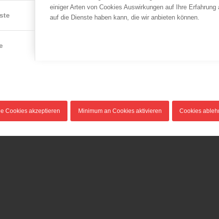
Dank an die
einiger Arten von Cookies Auswirkungen auf Ihre Erfahrung
Ab sofort ist das
ste
eingesetzten
auf die Dienste haben kann, die wir anbieten können.
Generalsekretariat des
Feuerwehrkräfte
Österreichischen
03.04.2014
e
Bundesfeuerwehrverbandes…
e
Am 2. Februar 2014 erhielt
das Bundesministerium für
Inneres…
le Cookies akzeptieren
Minimum an Cookies aktivieren
Cookies able