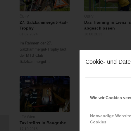
ÖBFV
ÖBFV
27. Salzkammergut-Rad-
Das Training in Lienz is
Trophy
abgeschlossen
01.07.2024
18.08.2023
Im Rahmen der 27.
Salzkammergut-Trophy lädt
der MTB Club
Cookie- und Date
Salzkammergut…
Wie wir Cookies ve
Notwendige Websit
LFV Wien
LFV Wien
Cookies
Taxi stürzt in Baugrube
Assistenzeinsatz im
Bewusstloser Mann aus
vereisten
17.10.2015
der Brandwohnung