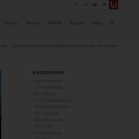
Presse
Service
ÖFKAD
Wissen
Shop
 Wien
/
Lkw rammt mit Ladekran ehemalige Bahnunterführung – ein Verletzter
KATEGORIEN
Landesverbände
LFV Burgenland
LFV Kärnten
LFV Niederösterreich
LFV Oberösterreich
LFV Salzburg
LFV Steiermark
LFV Tirol
LFV Vorarlberg