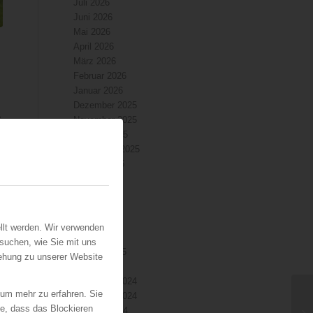
Juli 2026
Juni 2026
Mai 2026
April 2026
März 2026
Februar 2026
Januar 2026
Dezember 2025
e
November 2025
Oktober 2025
September 2025
August 2025
Juli 2025
Juni 2025
Mai 2025
April 2025
llt werden. Wir verwenden
März 2025
suchen, wie Sie mit uns
Februar 2025
iehung zu unserer Website
Januar 2025
Dezember 2024
 um mehr zu erfahren. Sie
November 2024
ie, dass das Blockieren
Oktober 2024