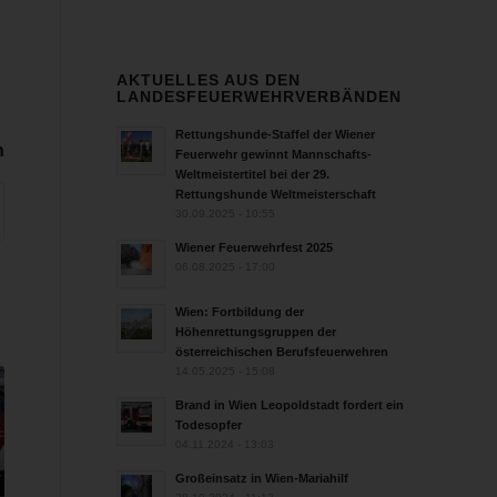
AKTUELLES AUS DEN
LANDESFEUERWEHRVERBÄNDEN
Rettungshunde-Staffel der Wiener
n
Feuerwehr gewinnt Mannschafts-
Weltmeistertitel bei der 29.
Rettungshunde Weltmeisterschaft
30.09.2025 - 10:55
Wiener Feuerwehrfest 2025
06.08.2025 - 17:00
Wien: Fortbildung der
Höhenrettungsgruppen der
österreichischen Berufsfeuerwehren
14.05.2025 - 15:08
Brand in Wien Leopoldstadt fordert ein
Todesopfer
04.11.2024 - 13:03
Großeinsatz in Wien-Mariahilf