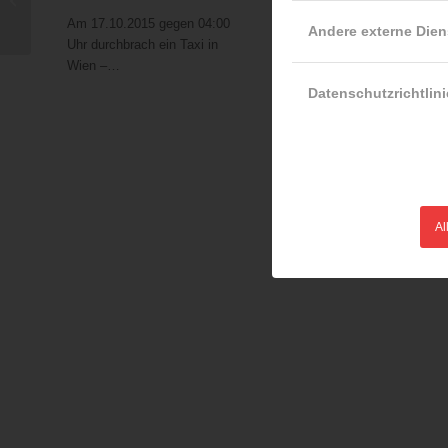
Niederösterreich
gerettet
Am 17.10.2015 gegen 04:00
Andere externe Dien
02.12.2014
Uhr durchbrach ein Taxi in
Aufgrund der
Wien –…
vorherrschenden Wetterlag
Datenschutzrichtlini
in einigen Teilen
Niederösterreichs…
Al